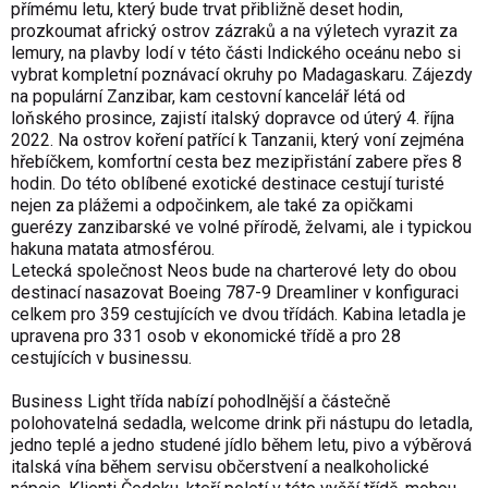
přímému letu, který bude trvat přibližně deset hodin,
prozkoumat africký ostrov zázraků a na výletech vyrazit za
lemury, na plavby lodí v této části Indického oceánu nebo si
vybrat kompletní poznávací okruhy po Madagaskaru. Zájezdy
na populární Zanzibar, kam cestovní kancelář létá od
loňského prosince, zajistí italský dopravce od úterý 4. října
2022. Na ostrov koření patřící k Tanzanii, který voní zejména
hřebíčkem, komfortní cesta bez mezipřistání zabere přes 8
hodin. Do této oblíbené exotické destinace cestují turisté
nejen za plážemi a odpočinkem, ale také za opičkami
guerézy zanzibarské ve volné přírodě, želvami, ale i typickou
hakuna matata atmosférou.
Letecká společnost Neos bude na charterové lety do obou
destinací nasazovat Boeing 787-9 Dreamliner v konfiguraci
celkem pro 359 cestujících ve dvou třídách. Kabina letadla je
upravena pro 331 osob v ekonomické třídě a pro 28
cestujících v businessu.
Business Light třída nabízí pohodlnější a částečně
polohovatelná sedadla, welcome drink při nástupu do letadla,
jedno teplé a jedno studené jídlo během letu, pivo a výběrová
italská vína během servisu občerstvení a nealkoholické