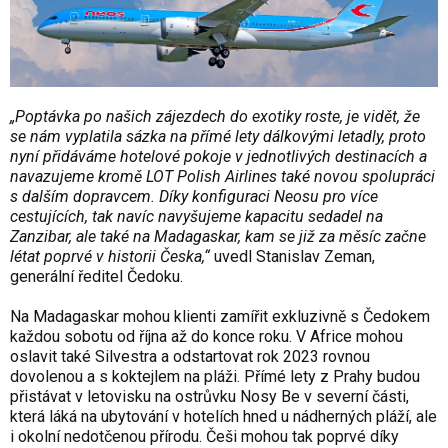
„Poptávka po našich zájezdech do exotiky roste, je vidět, že
se nám vyplatila sázka na přímé lety dálkovými letadly, proto
nyní přidáváme hotelové pokoje v jednotlivých destinacích a
navazujeme kromě LOT Polish Airlines také novou spolupráci
s dalším dopravcem. Díky konfiguraci Neosu pro více
cestujících, tak navíc navyšujeme kapacitu sedadel na
Zanzibar, ale také na Madagaskar, kam se již za měsíc začne
létat poprvé v historii Česka,“
uvedl Stanislav Zeman,
generální ředitel Čedoku.
Na Madagaskar mohou klienti zamířit exkluzivně s Čedokem
každou sobotu od října až do konce roku. V Africe mohou
oslavit také Silvestra a odstartovat rok 2023 rovnou
dovolenou a s koktejlem na pláži. Přímé lety z Prahy budou
přistávat v letovisku na ostrůvku Nosy Be v severní části,
která láká na ubytování v hotelích hned u nádherných pláží, ale
i okolní nedotčenou přírodu. Češi mohou tak poprvé díky