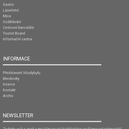
Gastro
Lázeňství
Mice
Vzdělávání
Cestovní kanceláře
Tourist Board
Informační centra
INFORMACE
Představení Všudybylu
Bleskovky
Inzerce
Kontakt
Archiv
NEWSLETTER
Zadejte svůj e-mail a my Vám na něj každý týden pošleme nejzajímavější