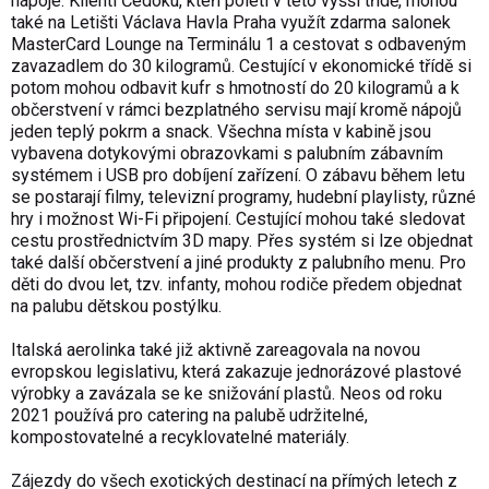
nápoje. Klienti Čedoku, kteří poletí v této vyšší třídě, mohou
také na Letišti Václava Havla Praha využít zdarma salonek
MasterCard Lounge na Terminálu 1 a cestovat s odbaveným
zavazadlem do 30 kilogramů. Cestující v ekonomické třídě si
potom mohou odbavit kufr s hmotností do 20 kilogramů a k
občerstvení v rámci bezplatného servisu mají kromě nápojů
jeden teplý pokrm a snack. Všechna místa v kabině jsou
vybavena dotykovými obrazovkami s palubním zábavním
systémem i USB pro dobíjení zařízení. O zábavu během letu
se postarají filmy, televizní programy, hudební playlisty, různé
hry i možnost Wi-Fi připojení. Cestující mohou také sledovat
cestu prostřednictvím 3D mapy. Přes systém si lze objednat
také další občerstvení a jiné produkty z palubního menu. Pro
děti do dvou let, tzv. infanty, mohou rodiče předem objednat
na palubu dětskou postýlku.
Italská aerolinka také již aktivně zareagovala na novou
evropskou legislativu, která zakazuje jednorázové plastové
výrobky a zavázala se ke snižování plastů. Neos od roku
2021 používá pro catering na palubě udržitelné,
kompostovatelné a recyklovatelné materiály.
Zájezdy do všech exotických destinací na přímých letech z