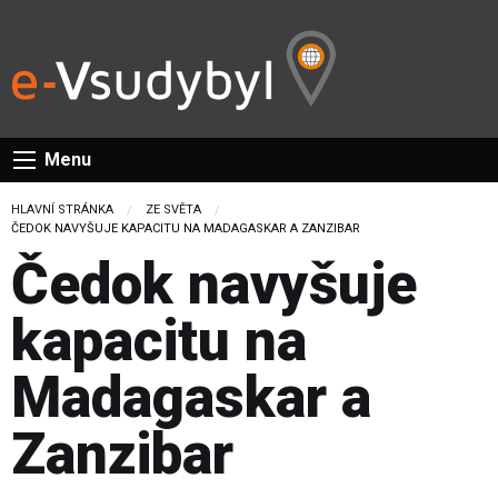
Menu
HLAVNÍ STRÁNKA
ZE SVĚTA
CURRENT:
ČEDOK NAVYŠUJE KAPACITU NA MADAGASKAR A ZANZIBAR
Čedok navyšuje
kapacitu na
Madagaskar a
Zanzibar