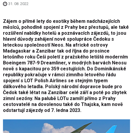
31. 08. 2022
Zájem o přímé lety do exotiky během nadcházejících
měsíců, pohodlné spojení z Prahy bez přestupů, ale také
rozšíření nabídky hotelů a poznávacích zájezdů, to jsou
hlavní důvody zahájení nové spolupráce Čedoku s
leteckou společností Neos. Na africké ostrovy
Madagaskar a Zanzibar tak od října do prosince
letošního roku Češi poletí z pražského letiště moderním
Boeingem 787-9 Dreamliner, v modrých barvách Neosu
nově s kapacitou pro 359 cestujících. Do Dominikánské
republiky pokračuje v rámci zimního letového řádu
spojení s LOT Polish Airlines se stejným typem
dálkového letadla. Polský národní dopravce bude pro
Čedok také létat na Zanzibar celé září a poté po zbytek
zimní sezóny. Na palubě LOTu zamíří přímo z Prahy
cestovatelé na dovolenou také do Thajska, kam nově
odstartují zájezdy od 7. ledna 2023.