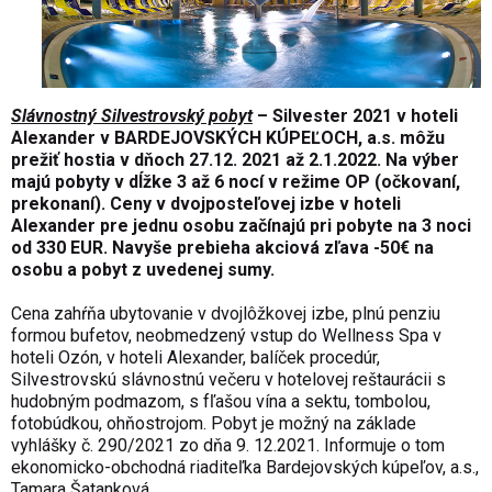
Slávnostný Silvestrovský pobyt
– Silvester 2021 v hoteli
Alexander v BARDEJOVSKÝCH KÚPEĽOCH, a.s. môžu
prežiť hostia v dňoch 27.12. 2021 až 2.1.2022. Na výber
majú pobyty v dĺžke 3 až 6 nocí v režime OP (očkovaní,
prekonaní). Ceny v dvojposteľovej izbe v hoteli
Alexander pre jednu osobu začínajú pri pobyte na 3 noci
od 330 EUR. Navyše prebieha akciová zľava -50€ na
osobu a pobyt z uvedenej sumy.
Cena zahŕňa ubytovanie v dvojlôžkovej izbe, plnú penziu
formou bufetov, neobmedzený vstup do Wellness Spa v
hoteli Ozón, v hoteli Alexander, balíček procedúr,
Silvestrovskú slávnostnú večeru v hotelovej reštaurácii s
hudobným podmazom, s fľašou vína a sektu, tombolou,
fotobúdkou, ohňostrojom. Pobyt je možný na základe
vyhlášky č. 290/2021 zo dňa 9. 12.2021. Informuje o tom
ekonomicko-obchodná riaditeľka Bardejovských kúpeľov, a.s.,
Tamara Šatanková.