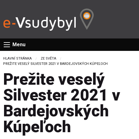
Menu
HLAVNÍ STRÁNKA
ZE SVĚTA
CURRENT:
PREŽITE VESELÝ SILVESTER 2021 V BARDEJOVSKÝCH KÚPEĽOCH
Prežite veselý
Silvester 2021 v
Bardejovských
Kúpeľoch