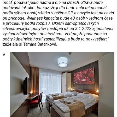
môcť podávať jedlo riadne a nie na izbách. Strava bude
podávaná tak ako doteraz, že jedlo bude naberať personál
podľa výberu hostí, všetko v režime OP a navyše test na covid
pri príchode. Wellness kapacita bude 40 osôb v jednom čase
a procedúry podľa rozpisu. Okrem samoplatcovských
silvestrovských pobytov nastúpia už od 3.1.2022 aj poistenci
vyslaní zdravotnými poisťovňami. Veríme, že postupne sa
počty kúpeľných hostí zastabilizujú a bude to nový reštart,“
zaželala si Tamara Šatanková.
V