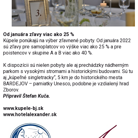
Od januára zľavy viac ako 25 %
Kúpele ponúkajú na výber zľavnené pobyty. Od januára 2022
sú zľavy pre samoplatcov vo výške viac ako 25 % a pre
poistencov v skupine A a B viac ako 40 %.
K dispozícii sú nielen pobyty ale aj prechádzky nádherným
parkom s vysokými stromami a historickými budovami. Sú tu
aj „kúpeľné singletracky“, 5 km je do historického mesta
BARDEJOV – pamiatky Unesco, podobne je vzdialený hrad
Zborov.
Připravil Štefan Kuča.
www.kupele-bj.sk
www.hotelalexander.sk