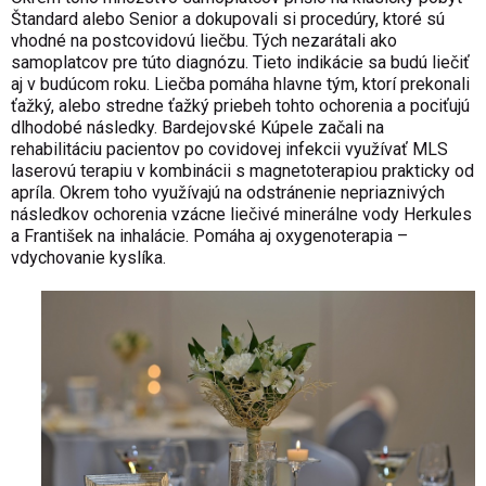
Štandard alebo Senior a dokupovali si procedúry, ktoré sú
vhodné na postcovidovú liečbu. Tých nezarátali ako
samoplatcov pre túto diagnózu. Tieto indikácie sa budú liečiť
aj v budúcom roku. Liečba pomáha hlavne tým, ktorí prekonali
ťažký, alebo stredne ťažký priebeh tohto ochorenia a pociťujú
dlhodobé následky. Bardejovské Kúpele začali na
rehabilitáciu pacientov po covidovej infekcii využívať MLS
laserovú terapiu v kombinácii s magnetoterapiou prakticky od
apríla. Okrem toho využívajú na odstránenie nepriaznivých
následkov ochorenia vzácne liečivé minerálne vody Herkules
a František na inhalácie. Pomáha aj oxygenoterapia –
vdychovanie kyslíka.