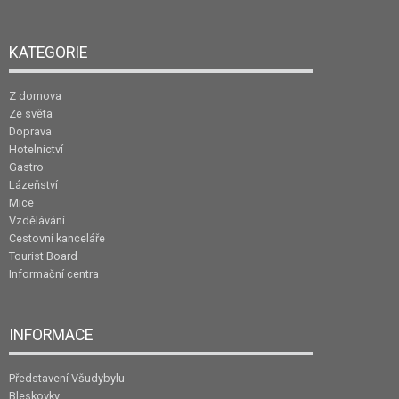
KATEGORIE
Z domova
Ze světa
Doprava
Hotelnictví
Gastro
Lázeňství
Mice
Vzdělávání
Cestovní kanceláře
Tourist Board
Informační centra
INFORMACE
Představení Všudybylu
Bleskovky