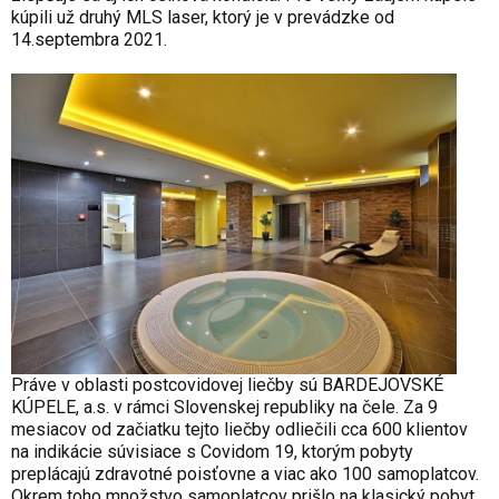
kúpili už druhý MLS laser, ktorý je v prevádzke od
14.septembra 2021.
Práve v oblasti postcovidovej liečby sú BARDEJOVSKÉ
KÚPELE, a.s. v rámci Slovenskej republiky na čele. Za 9
mesiacov od začiatku tejto liečby odliečili cca 600 klientov
na indikácie súvisiace s Covidom 19, ktorým pobyty
preplácajú zdravotné poisťovne a viac ako 100 samoplatcov.
Okrem toho množstvo samoplatcov prišlo na klasický pobyt