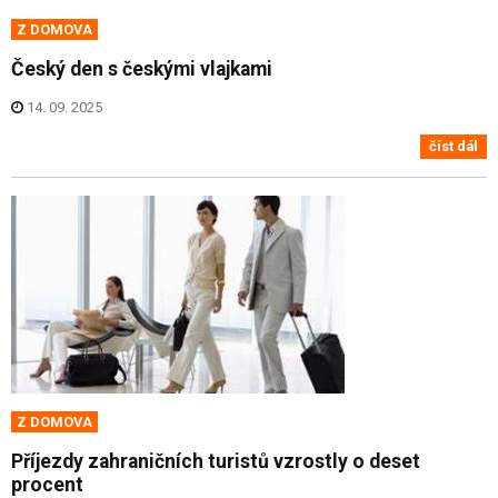
Z DOMOVA
Český den s českými vlajkami
14. 09. 2025
číst dál
Z DOMOVA
Příjezdy zahraničních turistů vzrostly o deset
procent