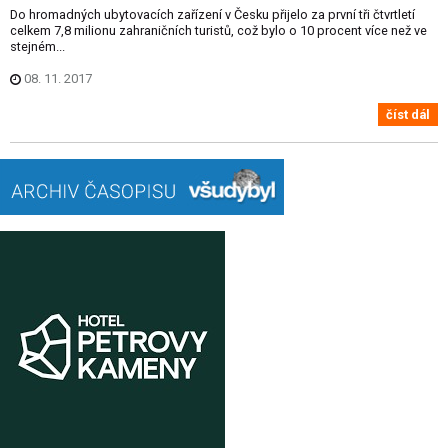
Do hromadných ubytovacích zařízení v Česku přijelo za první tři čtvrtletí
celkem 7,8 milionu zahraničních turistů, což bylo o 10 procent více než ve
stejném...
08. 11. 2017
číst dál