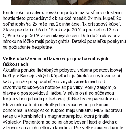
tomto roku pri silvestrovskom pobyte na šesť nocí dostanú
hostia tieto procedúry: 2x klasická masáž, 2x min. kúpeľ, 2x
soľná jaskyňa, 2x rašelina, 2x inhalácie, 1x prísadový kúpeľ.
Zľava pre deti od 6 do 15 rokov je 20 % a pre deti od 3 do
5,99 rokov je 50 % z cenníkových cien. Deti do 3 rokov bez
nároku na lôžko majú pobyt grátis. Detskú postieľku poskytnú
na požiadanie bezplatne.
Veľké očakávania od laserov pri postcovidových
ťažkostiach
Aktuálna ponuka liečebných pobytov, vrátane postcovidovej
liečby, v Bardejovských Kúpeľoch je široká a ubytovanie si
každý môže prispôsobiť v rôznych zariadeniach od
štvorhviezdičkových hotelov až po vilky. Veľký záujem je
hlavne o postcovidovú liečbu. V súvislosti so súčasnou
treťou vlnou ju budú potrebovať ďalšie tisíce pacientov na
Slovensku a to do niekoľkých mesiacov po prekonaní
ochorenia. Bardejovské Kúpele majú unikátnu MLS laserovú
terapiu v kombinácii s magnetoterapiou, ktorá prináša
výsledky. Pacientom sa po jej absolvovaní lepšie dýcha a
zlepšuje sa aj ich celková kondícia. Pre veľký záujem kúpele