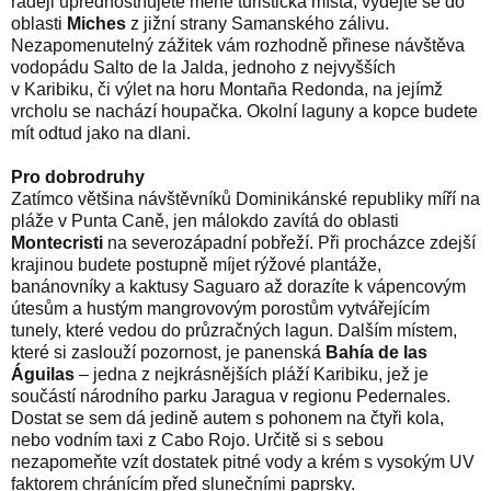
raději upřednostňujete méně turistická místa, vydejte se do
oblasti
Miches
z jižní strany Samanského zálivu.
Nezapomenutelný zážitek vám rozhodně přinese návštěva
vodopádu Salto de la Jalda, jednoho z nejvyšších
v Karibiku, či výlet na horu Montaña Redonda, na jejímž
vrcholu se nachází houpačka. Okolní laguny a kopce budete
mít odtud jako na dlani.
Pro dobrodruhy
Zatímco většina návštěvníků Dominikánské republiky míří na
pláže v Punta Caně, jen málokdo zavítá do oblasti
Montecristi
na severozápadní pobřeží. Při procházce zdejší
krajinou budete postupně míjet rýžové plantáže,
banánovníky a kaktusy Saguaro až dorazíte k vápencovým
útesům a hustým mangrovovým porostům vytvářejícím
tunely, které vedou do průzračných lagun. Dalším místem,
které si zaslouží pozornost, je panenská
Bahía de las
Águilas
– jedna z nejkrásnějších pláží Karibiku, jež je
součástí národního parku Jaragua v regionu Pedernales.
Dostat se sem dá jedině autem s pohonem na čtyři kola,
nebo vodním taxi z Cabo Rojo. Určitě si s sebou
nezapomeňte vzít dostatek pitné vody a krém s vysokým UV
faktorem chránícím před slunečními paprsky.