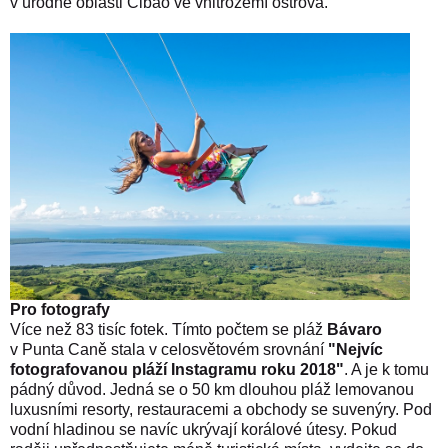
v úrodné oblasti Cibao ve vnitrozemí ostrova.
Pro fotografy
Více než 83 tisíc fotek. Tímto počtem se pláž
Bávaro
v Punta Caně stala v celosvětovém srovnání
"Nejvíc
fotografovanou pláží Instagramu roku 2018"
. A je k tomu
pádný důvod. Jedná se o 50 km dlouhou pláž lemovanou
luxusními resorty, restauracemi a obchody se suvenýry. Pod
vodní hladinou se navíc ukrývají korálové útesy. Pokud