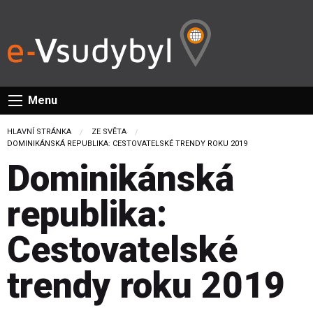
Menu
HLAVNÍ STRÁNKA
ZE SVĚTA
CURRENT:
DOMINIKÁNSKÁ REPUBLIKA: CESTOVATELSKÉ TRENDY ROKU 2019
Dominikánská
republika:
Cestovatelské
trendy roku 2019