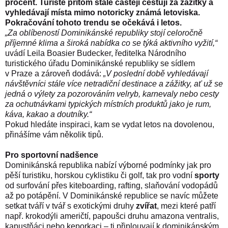
procent. Turisté přitom stále častěji cestují za zážitky a
vyhledávají místa mimo notoricky známá letoviska.
Pokračování tohoto trendu se očekává i letos.
„Za oblíbeností Dominikánské republiky stojí celoročně
příjemné klima a široká nabídka co se týká aktivního vyžití,“
uvádí Leila Boasier Budecker, ředitelka Národního
turistického úřadu Dominikánské republiky se sídlem
v Praze a zároveň dodává:
„V poslední době vyhledávají
návštěvníci stále více netradiční destinace a zážitky, ať už se
jedná o výlety za pozorováním velryb, karnevaly nebo cesty
za ochutnávkami typických místních produktů jako je rum,
káva, kakao a doutníky.“
Pokud hledáte inspiraci, kam se vydat letos na dovolenou,
přinášíme vám několik tipů.
Pro sportovní nadšence
Dominikánská republika nabízí výborné podmínky jak pro
pěší turistiku, horskou cyklistiku či golf, tak pro vodní
sporty
od surfování přes kiteboarding, rafting, slaňování vodopádů
až po potápění. V Dominikánské republice se navíc můžete
setkat tváří v tvář s exotickými druhy
zvířat
, mezi které patří
např. krokodýli američtí, papoušci druhu amazona ventralis,
kapustňáci nebo keporkaci – ti připlouvají k dominikánským