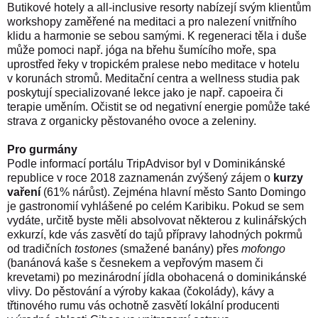
Butikové hotely a all-inclusive resorty nabízejí svým klientům
workshopy zaměřené na meditaci a pro nalezení vnitřního
klidu a harmonie se sebou samými. K regeneraci těla i duše
může pomoci např. jóga na břehu šumícího moře, spa
uprostřed řeky v tropickém pralese nebo meditace v hotelu
v korunách stromů. Meditační centra a wellness studia pak
poskytují specializované lekce jako je např. capoeira či
terapie uměním. Očistit se od negativní energie pomůže také
strava z organicky pěstovaného ovoce a zeleniny.
Pro gurmány
Podle informací portálu TripAdvisor byl v Dominikánské
republice v roce 2018 zaznamenán zvýšený zájem o
kurzy
vaření
(61% nárůst). Zejména hlavní město Santo Domingo
je gastronomií vyhlášené po celém Karibiku. Pokud se sem
vydáte, určitě byste měli absolvovat některou z kulinářských
exkurzí, kde vás zasvětí do tajů přípravy lahodných pokrmů
od tradičních
tostones
(smažené banány) přes
mofongo
(banánová kaše s česnekem a vepřovým masem či
krevetami) po mezinárodní jídla obohacená o dominikánské
vlivy. Do pěstování a výroby kakaa (čokolády), kávy a
třtinového rumu vás ochotně zasvětí lokální producenti