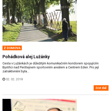
Z DOMOVA
Pohádková alej Lužánky
Cesta v Lužánkách je důležitým komunikačním koridorem spojujícím
Bystřici nad Perštejnem sportovním areálem a Centrem Eden. Pro její
zatraktivnění byla...
02. 02. 2018
číst dál