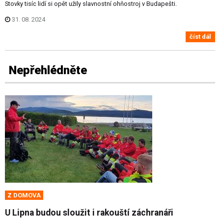
Stovky tisíc lidí si opět užily slavnostní ohňostroj v Budapešti.
31. 08. 2024
číst dál
Nepřehlédněte
Z DOMOVA
U Lipna budou sloužit i rakouští záchranáři