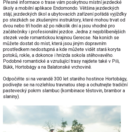
Přesné informace o trase vám poskytnou místní jezdecké
školy a mobilní aplikace Endomondo. Většina jezdeckých
stájí, jezdeckých škol a ubytovacích zařízení pořádá vyjížďky
po stezkách se zkušenými instruktory, které mohou trvat od
dvou nebo tří hodin až po několik dní a jsou vhodné pro
začátečníky i profesionální jezdce. Jedna z nejoblíbenějších
stezek vede romantickou krajinou Gerecse. Na koních se
můžete dostat do míst, která jsou jiným dopravním
prostředkem nedostupná a kde můžete vidět stará koryta
potoků, rokle, a dokonce i hnízda sokola stěhovavého.
Podobné romantické a vzrušující trasy najdete také v Pili,
Bükk, Hortobágy a na Balatonské vrchovině.
Odpočiňte si na verandě 300 let starého hostince Hortobágy,
podívejte se na rozlehlou travnatou step a ochutnejte tradiční
pastevecký pokrm slambuc (kombinace těstovin, brambor a
slaniny).