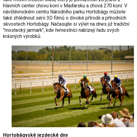
hlavních center chovu koní v Maďarsku a chová 270 koní. V
návštěvnickém centru Národního parku Hortobágy můžete
také zhlédnout sérii 3D filmů o divoké přírodě a přírodních
skvostech Hortobágy. Načasujte si výlet na dnes již tradiční
"mostecký jarmark", kde řemeslníci nabízejí řadu svých
krásných výrobků.
Hortobágyské jezdecké dny