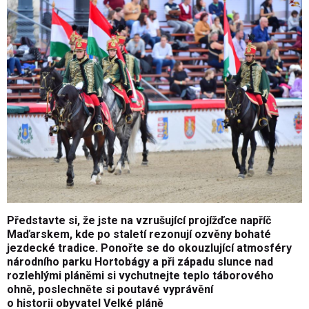
Představte si, že jste na vzrušující projížďce napříč
Maďarskem, kde po staletí rezonují ozvěny bohaté
jezdecké tradice. Ponořte se do okouzlující atmosféry
národního parku Hortobágy a při západu slunce nad
rozlehlými pláněmi si vychutnejte teplo táborového
ohně, poslechněte si poutavé vyprávění
o historii obyvatel Velké pláně