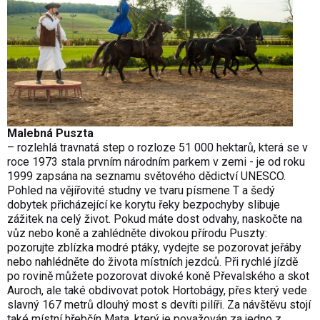
Malebná Puszta
– rozlehlá travnatá step o rozloze 51 000 hektarů, která se v
roce 1973 stala prvním národním parkem v zemi - je od roku
1999 zapsána na seznamu světového dědictví UNESCO.
Pohled na vějířovité studny ve tvaru písmene T a šedý
dobytek přicházející ke korytu řeky bezpochyby slibuje
zážitek na celý život. Pokud máte dost odvahy, naskočte na
vůz nebo koně a zahlédněte divokou přírodu Puszty:
pozorujte zblízka modré ptáky, vydejte se pozorovat jeřáby
nebo nahlédněte do života místních jezdců. Při rychlé jízdě
po rovině můžete pozorovat divoké koně Převalského a skot
Auroch, ale také obdivovat potok Hortobágy, přes který vede
slavný 167 metrů dlouhý most s devíti pilíři. Za návštěvu stojí
také místní hřebčín Mata, který je považován za jedno z