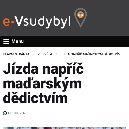
Menu
HLAVNÍ STRÁNKA
ZE SVĚTA
CURRENT:
JÍZDA NAPŘÍČ MAĎARSKÝM DĚDICTVÍM
Jízda napříč
maďarským
dědictvím
05. 08. 2023