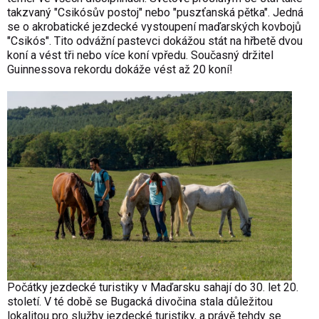
takzvaný "Csikósův postoj" nebo "puszťanská pětka". Jedná
se o akrobatické jezdecké vystoupení maďarských kovbojů
"Csikós". Tito odvážní pastevci dokážou stát na hřbetě dvou
koní a vést tři nebo více koní vpředu. Současný držitel
Guinnessova rekordu dokáže vést až 20 koní!
Počátky jezdecké turistiky v Maďarsku sahají do 30. let 20.
století. V té době se Bugacká divočina stala důležitou
lokalitou pro služby jezdecké turistiky, a právě tehdy se