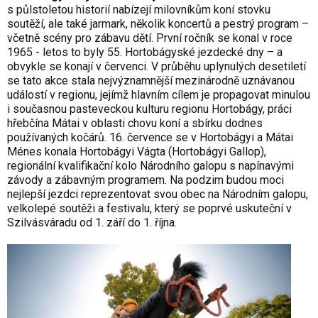
s půlstoletou historií nabízejí milovníkům koní stovku
soutěží, ale také jarmark, několik koncertů a pestrý program –
včetně scény pro zábavu dětí. První ročník se konal v roce
1965 - letos to byly 55. Hortobágyské jezdecké dny – a
obvykle se konají v červenci. V průběhu uplynulých desetiletí
se tato akce stala nejvýznamnější mezinárodně uznávanou
událostí v regionu, jejímž hlavním cílem je propagovat minulou
i současnou pasteveckou kulturu regionu Hortobágy, práci
hřebčína Mátai v oblasti chovu koní a sbírku dodnes
používaných kočárů. 16. července se v Hortobágyi a Mátai
Ménes konala Hortobágyi Vágta (Hortobágyi Gallop),
regionální kvalifikační kolo Národního galopu s napínavými
závody a zábavným programem. Na podzim budou moci
nejlepší jezdci reprezentovat svou obec na Národním galopu,
velkolepé soutěži a festivalu, který se poprvé uskuteční v
Szilvásváradu od 1. září do 1. října.