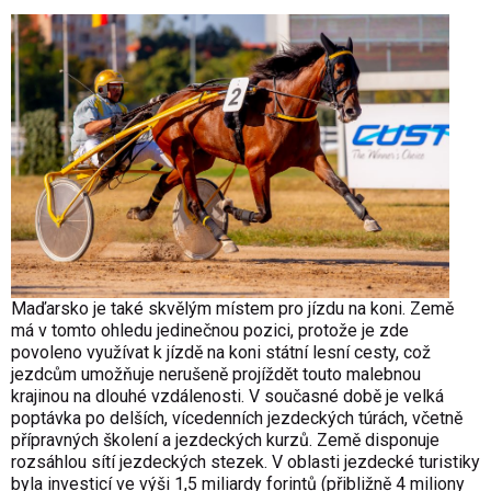
Maďarsko je také skvělým místem pro jízdu na koni. Země
má v tomto ohledu jedinečnou pozici, protože je zde
povoleno využívat k jízdě na koni státní lesní cesty, což
jezdcům umožňuje nerušeně projíždět touto malebnou
krajinou na dlouhé vzdálenosti. V současné době je velká
poptávka po delších, vícedenních jezdeckých túrách, včetně
přípravných školení a jezdeckých kurzů. Země disponuje
rozsáhlou sítí jezdeckých stezek. V oblasti jezdecké turistiky
byla investicí ve výši 1,5 miliardy forintů (přibližně 4 miliony