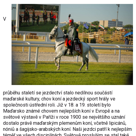
V
průběhu staletí se jezdectví stalo nedílnou součástí
maďarské kultury, chov koní a jezdecký sport hrály ve
společnosti ústřední roli. Již v 18. a 19. století bylo
Maďarsko známé chovem nejlepších koní v Evropě a na
světové výstavě v Paříži v roce 1900 se největšího uznání
dostalo právě maďarským plemenům koní, včetně lipicánů,
nóniů a šagijsko-arabských koní. Naši jezdci patří k nejlepším
téměř ve všech disciplínách. Světově proslulým se stal také