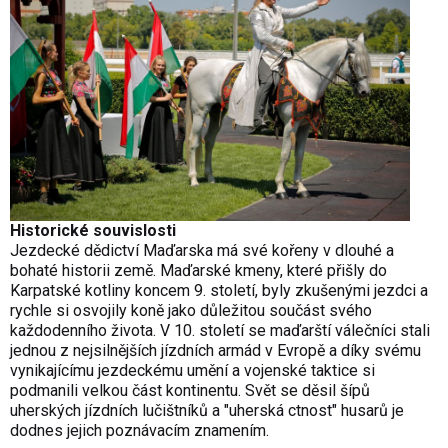
Historické souvislosti
Jezdecké dědictví Maďarska má své kořeny v dlouhé a
bohaté historii země. Maďarské kmeny, které přišly do
Karpatské kotliny koncem 9. století, byly zkušenými jezdci a
rychle si osvojily koně jako důležitou součást svého
každodenního života. V 10. století se maďarští válečníci stali
jednou z nejsilnějších jízdních armád v Evropě a díky svému
vynikajícímu jezdeckému umění a vojenské taktice si
podmanili velkou část kontinentu. Svět se děsil šípů
uherských jízdních lučištníků a "uherská ctnost" husarů je
dodnes jejich poznávacím znamením.