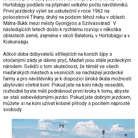
Hortobágy podílelo na přijímání velkého počtu návštěvníků.
První jezdecký výlet se uskutečnil v roce 1962 na
poloostrově Tihany, druhý na podzim téhož roku v oblasti
Mátra-Bükk mezi městy Gyöngyös a Szilvásvárad. V
následujících letech došlo k rychlému rozvoji v několika
oblastech země, zejména v okolí Balatonu, v Hortobágyi a v
Kiskunságu.
Ačkoli doba dobyvatelů střílejících na koních šípy s
otočenými zády je dávno pryč, Maďaři jsou stále jezdeckým
národem. Svědčí o tom skutečnost, že téměř ve všech
maďarských městech a vesnicích se nacházejí jezdecké
farmy a pro návštěvníky je k dispozici široká škála možností
ubytování včetně koní. Pokud jste na koni nikdy neseděli,
rozhodně byste měli podniknout první kroky k tomu, abyste
se stali sebevědomými jezdci. Pokud jste dobrým jezdcem,
můžete si na koni užívat krásné přírody s pocitem naprosté
svobody.