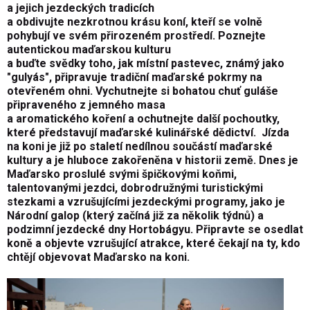
a jejich jezdeckých tradicích
a obdivujte nezkrotnou krásu koní, kteří se volně
pohybují ve svém přirozeném prostředí. Poznejte
autentickou maďarskou kulturu
a buďte svědky toho, jak místní pastevec, známý jako
"gulyás", připravuje tradiční maďarské pokrmy na
otevřeném ohni. Vychutnejte si bohatou chuť guláše
připraveného z jemného masa
a aromatického koření a ochutnejte další pochoutky,
které představují maďarské kulinářské dědictví. Jízda
na koni je již po staletí nedílnou součástí maďarské
kultury a je hluboce zakořeněna v historii země. Dnes je
Maďarsko proslulé svými špičkovými koňmi,
talentovanými jezdci, dobrodružnými turistickými
stezkami a vzrušujícími jezdeckými programy, jako je
Národní galop (který začíná již za několik týdnů) a
podzimní jezdecké dny Hortobágyu. Připravte se osedlat
koně a objevte vzrušující atrakce, které čekají na ty, kdo
chtějí objevovat Maďarsko na koni.