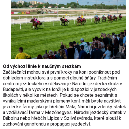
Od výchozí linie k naučným stezkám
Začátečníci mohou své první kroky na koni podniknout pod
dohledem instruktora a s pomocí dlouhé šňůry. Tradičním
centrem jezdeckého vzdělávání je Národní jezdecká škola v
Budapešti, ale výcvik na lonži je k dispozici v jezdeckých
školách v několika městech. Pokud se chcete seznámit s
vynikajícími maďarskými plemeny koní, měli byste navštívit
jezdecké farmy, jako je hřebčín Máta, Národní jezdecký statek
a vzdělávací farma v Mezőhegyes, Národní jezdecký statek v
Bábolnu nebo hřebčín Lipica v Szilvásváradu, které slouží k
zachování genofondu a propagaci jezdectví.