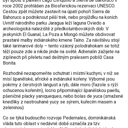
byl spolu s parkem Lago Enriquillo a Sierra de Bahoruco v
roce 2002 prohlášen za Biosferickou rezervaci UNESCO.
Cestou zpět můžete zastavit na úpatí pohoří Sierra de
Bahoruco a podniknout pěší trek, nebo projížďku na koních.
Uvnitř národního parku Jaragua leží laguna Oviedo a
archeologická naleziště z předkolumbovských dob. V
jeskyních El Guanal, La Poza a Mongó můžete obdivovat
prastaré malby indiánského kmene Taíno. Za návštěvu stojí
také larimarové doly – tento vzácný polodrahokam se totiž
těží pouze zde a nikde jinde na světě. Adrenalin zažijete na
ziplinech při přeletu nad deštným pralesem poblíž Casa
Bonita.
Rozhodně nezapomeňte ochutnat i místní kuchyni, v níž se
mísí španělské, africké a indiánské kořeny. Výborné jsou
pokrmy z čerstvých langust a ryb, dále moro (fazole s rýží
ochucenou kořením), locrio připomínající španělskou paellu,
pšeničné placky yaniqueques, nebo bolas de yuca (smažené
knedlíky z nastrouhané yucy se sýrem, kuřecím masem a
zeleninou).
Co se týká budoucího rozvoje Pedernales, dominikánská
vláda tuto oblast v nedávné době označila za tzv.