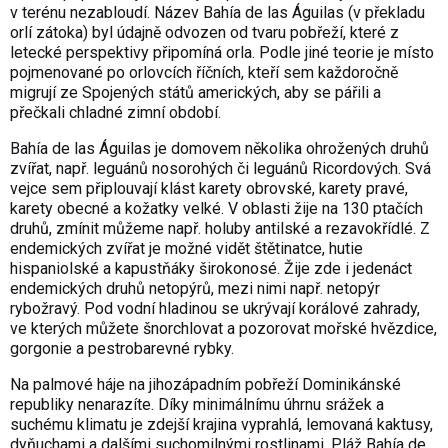
v terénu nezabloudí. Název Bahía de las Águilas (v překladu
orlí zátoka) byl údajně odvozen od tvaru pobřeží, které z
letecké perspektivy připomíná orla. Podle jiné teorie je místo
pojmenované po orlovcích říčních, kteří sem každoročně
migrují ze Spojených států amerických, aby se pářili a
přečkali chladné zimní období.
Bahía de las Águilas je domovem několika ohrožených druhů
zvířat, např. leguánů nosorohých či leguánů Ricordových. Svá
vejce sem připlouvají klást karety obrovské, karety pravé,
karety obecné a kožatky velké. V oblasti žije na 130 ptačích
druhů, zmínit můžeme např. holuby antilské a rezavokřídlé. Z
endemických zvířat je možné vidět štětinatce, hutie
hispaniolské a kapustňáky širokonosé. Žije zde i jedenáct
endemických druhů netopýrů, mezi nimi např. netopýr
rybožravý. Pod vodní hladinou se ukrývají korálové zahrady,
ve kterých můžete šnorchlovat a pozorovat mořské hvězdice,
gorgonie a pestrobarevné rybky.
Na palmové háje na jihozápadním pobřeží Dominikánské
republiky nenarazíte. Díky minimálnímu úhrnu srážek a
suchému klimatu je zdejší krajina vyprahlá, lemovaná kaktusy,
dyňuchami a dalšími suchomilnými rostlinami. Pláž Bahía de