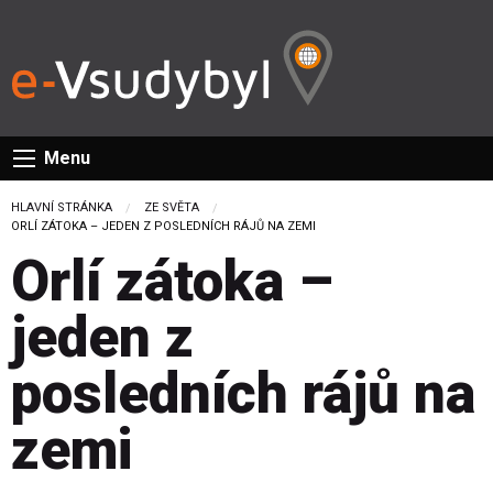
Menu
HLAVNÍ STRÁNKA
ZE SVĚTA
CURRENT:
ORLÍ ZÁTOKA – JEDEN Z POSLEDNÍCH RÁJŮ NA ZEMI
Orlí zátoka –
jeden z
posledních rájů na
zemi