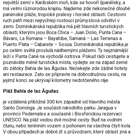
největší zemí v Karibském moři, kde se hovoří španělsky, a
má velmi různorodou krajinu. Najdeme zde nekonečně dlouhé
panenské pláže, tropické pralesy i horské oblasti. Cestovní
ruch patří mezi nejrychleji rostoucí průmyslová odvětví v
zemi. Dominikánská republika má pět hlavních turistických
oblastí, kterými jsou Boca Chica – Juan Dolio, Punta Cana –
Bávaro, La Romana – Bayahibe, Samaná – Las Terrenas a
Puerto Plata – Cabarete – Sosúa. Dominikánská republika je
po celém světě proslulá nádhernými plážemi. Ty nejznámější
leží v Punta Caně na východě ostrova. Pokud rádi cestujete a
poznáváte méně turistická místa, vydejte se na západ země
do zátoky Bahía de las Águilas. Nečekejte zde žádné hotely
ani restaurace. Zato se připravte na dobrodružnou cestu, na
jejímž konci se ukrývají kilometry nedotčeného ráje.
Pláž Bahía de las Águilas
je vzdálená přibližně 300 km západně od hlavního města
Santo Dominga. Je součástí národního parku Jaragua v
provincii Pedernales a současně i Biosferickou rezervací
UNESCO. Na pláž vedou dvě možné cesty. Buď na vodním
člunu, nebo terénním vozem s pohonem na všechna čtyři kola.
V obou případech je dobré jít s průvodcem, který oblast zná a