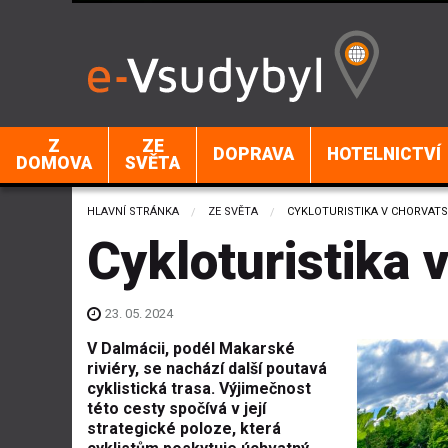
Z
ZE
DOPRAVA
HOTELNICTVÍ
DOMOVA
SVĚTA
HLAVNÍ STRÁNKA
ZE SVĚTA
CURRENT:
CYKLOTURISTIKA V CHORVAT
Cykloturistika 
23. 05. 2024
V Dalmácii, podél Makarské
riviéry, se nachází další poutavá
cyklistická trasa. Výjimečnost
této cesty spočívá v její
strategické poloze, která