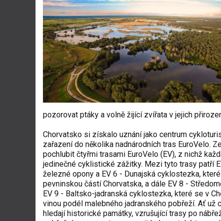
pozorovat ptáky a volně žijící zvířata v jejich přiroz
Chorvatsko si získalo uznání jako centrum cykloturis
zařazení do několika nadnárodních tras EuroVelo. 
pochlubit čtyřmi trasami EuroVelo (EV), z nichž každ
jedinečné cyklistické zážitky. Mezi tyto trasy patří 
železné opony a EV 6 - Dunajská cyklostezka, které
pevninskou částí Chorvatska, a dále EV 8 - Středom
EV 9 - Baltsko-jadranská cyklostezka, které se v C
vinou podél malebného jadranského pobřeží. Ať už c
hledají historické památky, vzrušující trasy po nábře