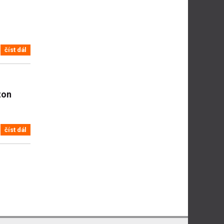
číst dál
ton
číst dál