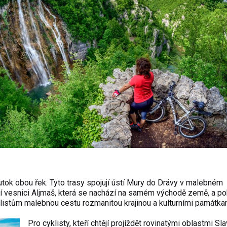
ok obou řek. Tyto trasy spojují ústí Mury do Drávy v malebném
 vesnici Aljmaš, která se nachází na samém východě země, a pok
listům malebnou cestu rozmanitou krajinou a kulturními památka
Pro cyklisty, kteří chtějí projíždět rovinatými oblastmi Sl