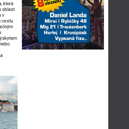
, která
u oblast
u v
 cestu.
inečným
u
 výskytem
 nebo
na