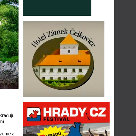
račují
mi.
avonie a