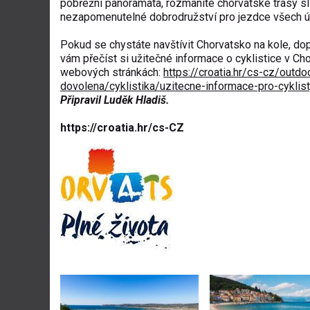
pobřežní panoramata, rozmanité chorvatské trasy sli
nezapomenutelné dobrodružství pro jezdce všech ú
Pokud se chystáte navštívit Chorvatsko na kole, d
vám přečíst si užitečné informace o cyklistice v Ch
webových stránkách:
https://croatia.hr/cs-cz/outdoo
dovolena/cyklistika/uzitecne-informace-pro-cyklist
Připravil Luděk Hladiš.
https://croatia.hr/cs-CZ