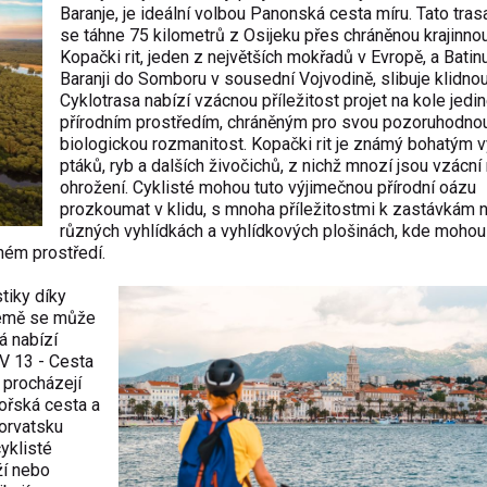
Baranje, je ideální volbou Panonská cesta míru. Tato trasa
se táhne 75 kilometrů z Osijeku přes chráněnou krajinno
Kopački rit, jeden z největších mokřadů v Evropě, a Batin
Baranji do Somboru v sousední Vojvodině, slibuje klidnou
Cyklotrasa nabízí vzácnou příležitost projet na kole jed
přírodním prostředím, chráněným pro svou pozoruhodno
biologickou rozmanitost. Kopački rit je známý bohatým
ptáků, ryb a dalších živočichů, z nichž mnozí jsou vzácní
ohrožení. Cyklisté mohou tuto výjimečnou přírodní oázu
prozkoumat v klidu, s mnoha příležitostmi k zastávkám 
různých vyhlídkách a vyhlídkových plošinách, kde mohou
eném prostředí.
tiky díky
Země se může
á nabízí
EV 13 - Cesta
 procházejí
ořská cesta a
horvatsku
yklisté
ží nebo