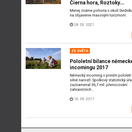
Čierna hora, Roztoky...
Menej známe pohoria v okolí Svidník
na objavenie masovým turizmom.
28. 03. 2021
ZE SVĚTA
Pololetní bilance německ
incomingu 2017
Německý incoming v prvním pololetí
silně narostl. Spolkový statistický úř
zaznamenal 36,7 mil. přenocování
zahraničních...
16. 09. 2017