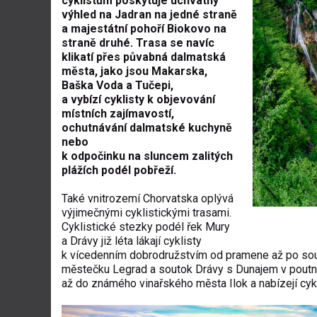
cyklistům poskytuje úchvatný
výhled na Jadran na jedné straně
a majestátní pohoří Biokovo na
straně druhé. Trasa se navíc
klikatí přes půvabná dalmatská
města, jako jsou Makarska,
Baška Voda a Tučepi,
a vybízí cyklisty k objevování
místních zajímavostí,
ochutnávání dalmatské kuchyně
nebo
k odpočinku na sluncem zalitých
plážích podél pobřeží.
Také vnitrozemí Chorvatska oplývá
výjimečnými cyklistickými trasami.
Cyklistické stezky podél řek Mury
a Drávy již léta lákají cyklisty
k vícedenním dobrodružstvím od pramene až po sout
městečku Legrad a soutok Drávy s Dunajem v poutní
až do známého vinařského města Ilok a nabízejí cyk