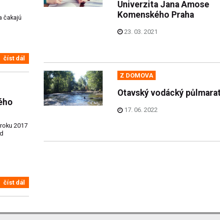
Univerzita Jana Amose
Komenského Praha
a čakajú
23. 03. 2021
číst dál
Z DOMOVA
Otavský vodácký půlmara
ého
17. 06. 2022
 roku 2017
ad
číst dál