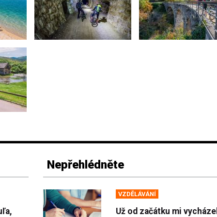
Nepřehlédněte
VZDĚLÁVÁNÍ
uľa,
Už od začátku mi vycháze