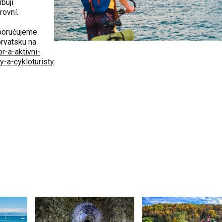
bují
rovní.
oporučujeme
orvatsku na
r-a-aktivni-
y-a-cykloturisty
.