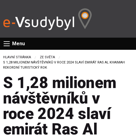
Menu
HLAVNÍ STRÁNKA
ZE SVĚTA
CURRENT:
S 1,28 MILIONEM NÁVŠTĚVNÍKŮ V ROCE 2024 SLAVÍ EMIRÁT RAS AL KHAIMAH
REKORDNÍ TURISTICKÝ ROK
S 1,28 milionem
návštěvníků v
roce 2024 slaví
emirát Ras Al