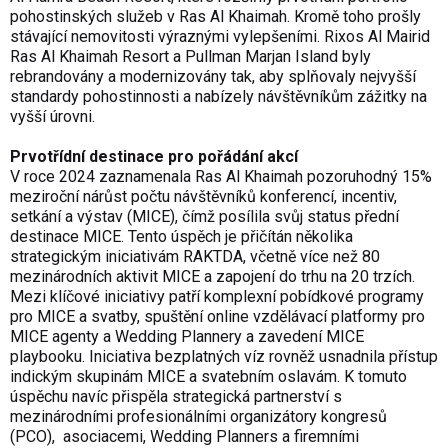
pohostinských služeb v Ras Al Khaimah. Kromě toho prošly
stávající nemovitosti výraznými vylepšeními. Rixos Al Mairid
Ras Al Khaimah Resort a Pullman Marjan Island byly
rebrandovány a modernizovány tak, aby splňovaly nejvyšší
standardy pohostinnosti a nabízely návštěvníkům zážitky na
vyšší úrovni.
Prvotřídní destinace pro pořádání akcí
V roce 2024 zaznamenala Ras Al Khaimah pozoruhodný 15%
meziroční nárůst počtu návštěvníků konferencí, incentiv,
setkání a výstav (MICE), čímž posílila svůj status přední
destinace MICE. Tento úspěch je přičítán několika
strategickým iniciativám RAKTDA, včetně více než 80
mezinárodních aktivit MICE a zapojení do trhu na 20 trzích.
Mezi klíčové iniciativy patří komplexní pobídkové programy
pro MICE a svatby, spuštění online vzdělávací platformy pro
MICE agenty a Wedding Plannery a zavedení MICE
playbooku. Iniciativa bezplatných víz rovněž usnadnila přístup
indickým skupinám MICE a svatebním oslavám. K tomuto
úspěchu navíc přispěla strategická partnerství s
mezinárodními profesionálními organizátory kongresů
(PCO), asociacemi, Wedding Planners a firemními