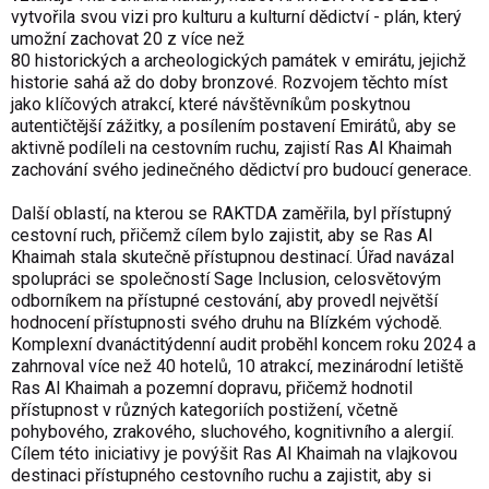
vytvořila svou vizi pro kulturu a kulturní dědictví - plán, který
umožní zachovat 20 z více než
80 historických a archeologických památek v emirátu, jejichž
historie sahá až do doby bronzové. Rozvojem těchto míst
jako klíčových atrakcí, které návštěvníkům poskytnou
autentičtější zážitky, a posílením postavení Emirátů, aby se
aktivně podíleli na cestovním ruchu, zajistí Ras Al Khaimah
zachování svého jedinečného dědictví pro budoucí generace.
Další oblastí, na kterou se RAKTDA zaměřila, byl přístupný
cestovní ruch, přičemž cílem bylo zajistit, aby se Ras Al
Khaimah stala skutečně přístupnou destinací. Úřad navázal
spolupráci se společností Sage Inclusion, celosvětovým
odborníkem na přístupné cestování, aby provedl největší
hodnocení přístupnosti svého druhu na Blízkém východě.
Komplexní dvanáctitýdenní audit proběhl koncem roku 2024 a
zahrnoval více než 40 hotelů, 10 atrakcí, mezinárodní letiště
Ras Al Khaimah a pozemní dopravu, přičemž hodnotil
přístupnost v různých kategoriích postižení, včetně
pohybového, zrakového, sluchového, kognitivního a alergií.
Cílem této iniciativy je povýšit Ras Al Khaimah na vlajkovou
destinaci přístupného cestovního ruchu a zajistit, aby si