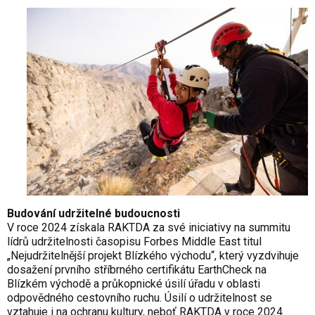
Budování udržitelné budoucnosti
V roce 2024 získala RAKTDA za své iniciativy na summitu
lídrů udržitelnosti časopisu Forbes Middle East titul
„Nejudržitelnější projekt Blízkého východu“, který vyzdvihuje
dosažení prvního stříbrného certifikátu EarthCheck na
Blízkém východě a průkopnické úsilí úřadu v oblasti
odpovědného cestovního ruchu. Úsilí o udržitelnost se
vztahuje i na ochranu kultury, neboť RAKTDA v roce 2024