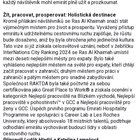
každý návštěvník mohl emirát plně užít a prozkoumat.
Žít, pracovat, prosperovat: Holistická destinace
Kromě přilákání návštěvníků se Ras Al Khaimah snaží stát
výjimečným místem pro život a prosperitu. Vyvážený přístup
emirátu k udržitelnému cestovnímu ruchu zajišťuje, že růstu
bude dosaženo, aniž by byla ohrožena jeho jedinečná kultura.
Tato vize si již získala celosvětové uznání, neboť v žebříčku
InterNations City Ranking 2024 se Ras Al Khaimah umístil
mezi deseti nejlepšími městy pro expaty. Bylo také
vyhlášeno nejlepším městem na světě pro expaty, kteří chtějí
začít pracovat v zahraničí, druhým městem pro práci v
zahraničí a pátým městem pro snadné zabydlování.
Společnost RAKTDA byla také počtvrté za sebou
certifikována jako Great Place to Work® a získala ocenění v
kategoriích Nejlepší pracoviště na Blízkém východě, Nejlepší
pracoviště v pohostinství™ v GCC a Nejlepší pracoviště pro
ženy v GCC. Úspěch prvního programu Emirati Hospitality
Programme ve spolupráci s Career Lab a Les Roches
University, který absolvovalo 18 místních talentů, podtrhuje
odhodlání emirátu vychovávat budoucí lídry v oblasti
cestovního ruchu.
Připravili Luděk Hladiš a Kateřina Lamačová.