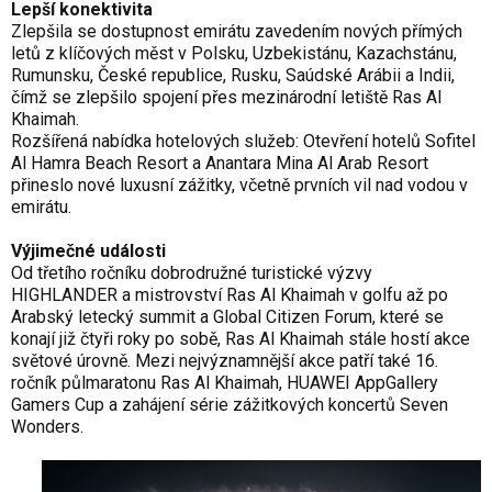
Lepší konektivita
Zlepšila se dostupnost emirátu zavedením nových přímých
letů z klíčových měst v Polsku, Uzbekistánu, Kazachstánu,
Rumunsku, České republice, Rusku, Saúdské Arábii a Indii,
čímž se zlepšilo spojení přes mezinárodní letiště Ras Al
Khaimah.
Rozšířená nabídka hotelových služeb: Otevření hotelů Sofitel
Al Hamra Beach Resort a Anantara Mina Al Arab Resort
přineslo nové luxusní zážitky, včetně prvních vil nad vodou v
emirátu.
Výjimečné události
Od třetího ročníku dobrodružné turistické výzvy
HIGHLANDER a mistrovství Ras Al Khaimah v golfu až po
Arabský letecký summit a Global Citizen Forum, které se
konají již čtyři roky po sobě, Ras Al Khaimah stále hostí akce
světové úrovně. Mezi nejvýznamnější akce patří také 16.
ročník půlmaratonu Ras Al Khaimah, HUAWEI AppGallery
Gamers Cup a zahájení série zážitkových koncertů Seven
Wonders.