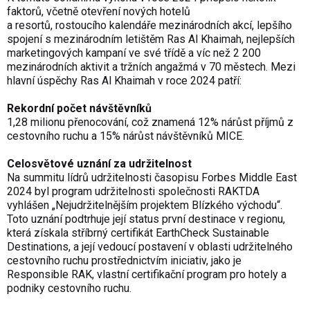
faktorů, včetně otevření nových hotelů
a resortů, rostoucího kalendáře mezinárodních akcí, lepšího
spojení s mezinárodním letištěm Ras Al Khaimah, nejlepších
marketingových kampaní ve své třídě a víc než 2 200
mezinárodních aktivit a tržních angažmá v 70 městech. Mezi
hlavní úspěchy Ras Al Khaimah v roce 2024 patří:
Rekordní počet návštěvníků
1,28 milionu přenocování, což znamená 12% nárůst příjmů z
cestovního ruchu a 15% nárůst návštěvníků MICE.
Celosvětové uznání za udržitelnost
Na summitu lídrů udržitelnosti časopisu Forbes Middle East
2024 byl program udržitelnosti společnosti RAKTDA
vyhlášen „Nejudržitelnějším projektem Blízkého východu“.
Toto uznání podtrhuje její status první destinace v regionu,
která získala stříbrný certifikát EarthCheck Sustainable
Destinations, a její vedoucí postavení v oblasti udržitelného
cestovního ruchu prostřednictvím iniciativ, jako je
Responsible RAK, vlastní certifikační program pro hotely a
podniky cestovního ruchu.