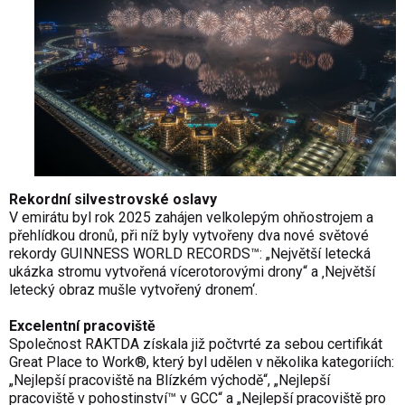
Rekordní silvestrovské oslavy
V emirátu byl rok 2025 zahájen velkolepým ohňostrojem a
přehlídkou dronů, při níž byly vytvořeny dva nové světové
rekordy GUINNESS WORLD RECORDS™: „Největší letecká
ukázka stromu vytvořená vícerotorovými drony“ a ‚Největší
letecký obraz mušle vytvořený dronem‘.
Excelentní pracoviště
Společnost RAKTDA získala již počtvrté za sebou certifikát
Great Place to Work®, který byl udělen v několika kategoriích:
„Nejlepší pracoviště na Blízkém východě“, „Nejlepší
pracoviště v pohostinství™ v GCC“ a „Nejlepší pracoviště pro