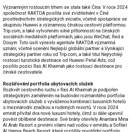
Významným rostoucím trhem se stala také Čína. V roce 2024
společnost RAKTDA posílila své zviditelnění v Číně
prostřednictvím strategických iniciativ, včetně spolupráce se
skupinou Huawei a významnou čínskou cestovní platformou
Trip.com, a také vytvořením silné přítomnosti na čínských
sociálních mediálních platformách, jako jsou WeChat, Red a
Douyin. Toto úsilí vyneslo agentuře RAKTDA významná
uznání, včetně ocenění Nejlepší globální partner a Vynikající
strategický partner roku od Trip.com, a také titul Nejrychleji
rostoucí turistická destinace od Huawei Petal Ads, což
posílilo pozici Ras Al Khaimah jako rostoucí destinace pro
čínské cestovatele.
Rozšiřování portfolia ubytovacích služeb
Rozkvět cestovního ruchu v Ras Al Khaimah je podpořen
strategickým zaměřením na budování rozmanitého portfolia
ubytovacích služeb s vyváženou kombinací luxusních hotelů
s mezinárodní značkou a rodinných resortů. V roce 2024
emirát přivítal dva nové luxusní hotely, čímž si dále upevnil
pověst oblíbené destinace. Své brány otevřely Anantara Mina
Al Arab Resort s prvními vilami nad vodou v emirátu a Sofitel
Al Hamra Beach Resort, které rozšířily prvotřídní portfolio