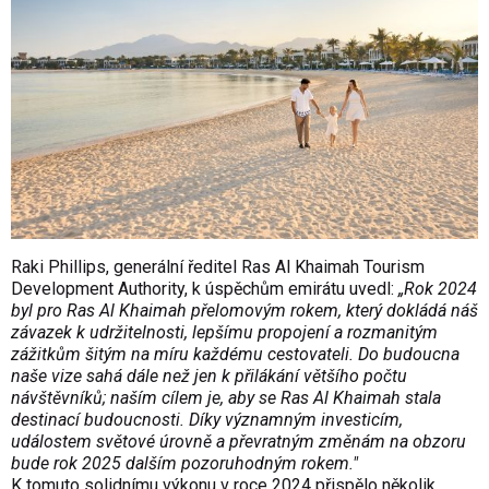
Raki Phillips, generální ředitel Ras Al Khaimah Tourism
Development Authority, k úspěchům emirátu uvedl:
„Rok 2024
byl pro Ras Al Khaimah přelomovým rokem, který dokládá náš
závazek k udržitelnosti, lepšímu propojení a rozmanitým
zážitkům šitým na míru každému cestovateli. Do budoucna
naše vize sahá dále než jen k přilákání většího počtu
návštěvníků; naším cílem je, aby se Ras Al Khaimah stala
destinací budoucnosti. Díky významným investicím,
událostem světové úrovně a převratným změnám na obzoru
bude rok 2025 dalším pozoruhodným rokem."
K tomuto solidnímu výkonu v roce 2024 přispělo několik