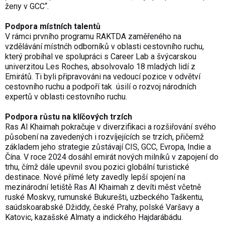
ženy v GCC“.
Podpora místních talentů
V rámci prvního programu RAKTDA zaměřeného na
vzdělávání místnćh odborníků v oblasti cestovního ruchu,
který probíhal ve spolupráci s Career Lab a švýcarskou
univerzitou Les Roches, absolvovalo 18 mladých lidí z
Emirátů. Ti byli připravováni na vedoucí pozice v odvětví
cestovního ruchu a podpoří tak úsilí o rozvoj národních
expertů v oblasti cestovního ruchu.
Podpora růstu na klíčových trzích
Ras Al Khaimah pokračuje v diverzifikaci a rozšiřování svého
působení na zavedených i rozvíjejících se trzích, přičemž
základem jeho strategie zůstávají CIS, GCC, Evropa, Indie a
Čína. V roce 2024 dosáhl emirát nových milníků v zapojení do
trhu, čímž dále upevnil svou pozici globální turistické
destinace. Nové přímé lety zavedly lepší spojení na
mezinárodní letiště Ras Al Khaimah z devíti měst včetně
ruské Moskvy, rumunské Bukurešti, uzbeckého Taškentu,
saúdskoarabské Džiddy, české Prahy, polské Varšavy a
Katovic, kazašské Almaty a indického Hajdarábádu.