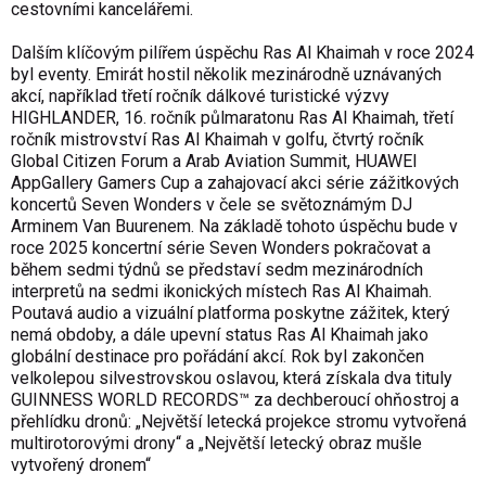
cestovními kancelářemi.
Dalším klíčovým pilířem úspěchu Ras Al Khaimah v roce 2024
byl eventy. Emirát hostil několik mezinárodně uznávaných
akcí, například třetí ročník dálkové turistické výzvy
HIGHLANDER, 16. ročník půlmaratonu Ras Al Khaimah, třetí
ročník mistrovství Ras Al Khaimah v golfu, čtvrtý ročník
Global Citizen Forum a Arab Aviation Summit, HUAWEI
AppGallery Gamers Cup a zahajovací akci série zážitkových
koncertů Seven Wonders v čele se světoznámým DJ
Arminem Van Buurenem. Na základě tohoto úspěchu bude v
roce 2025 koncertní série Seven Wonders pokračovat a
během sedmi týdnů se představí sedm mezinárodních
interpretů na sedmi ikonických místech Ras Al Khaimah.
Poutavá audio a vizuální platforma poskytne zážitek, který
nemá obdoby, a dále upevní status Ras Al Khaimah jako
globální destinace pro pořádání akcí. Rok byl zakončen
velkolepou silvestrovskou oslavou, která získala dva tituly
GUINNESS WORLD RECORDS™ za dechberoucí ohňostroj a
přehlídku dronů: „Největší letecká projekce stromu vytvořená
multirotorovými drony“ a „Největší letecký obraz mušle
vytvořený dronem“