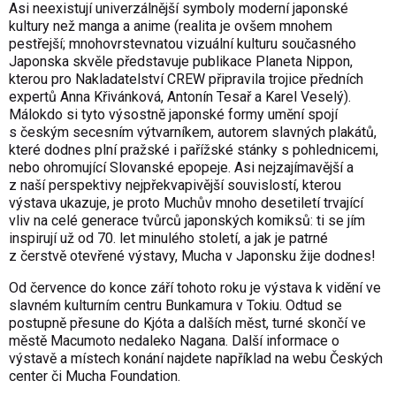
Asi neexistují univerzálnější symboly moderní japonské
kultury než manga a anime (realita je ovšem mnohem
pestřejší; mnohovrstevnatou vizuální kulturu současného
Japonska skvěle představuje
publikace
Planeta Nippon
,
kterou pro Nakladatelství CREW připravila trojice předních
expertů Anna Křivánková, Antonín Tesař a Karel Veselý).
Málokdo si tyto výsostně japonské formy umění spojí
s českým secesním výtvarníkem, autorem slavných plakátů,
které dodnes plní pražské i pařížské stánky s pohlednicemi,
nebo ohromující Slovanské epopeje. Asi nejzajímavější a
z naší perspektivy nejpřekvapivější souvislostí, kterou
výstava ukazuje, je proto Muchův mnoho desetiletí trvající
vliv na celé generace tvůrců japonských komiksů: ti se jím
inspirují už od 70. let minulého století, a jak je patrné
z čerstvě otevřené výstavy, Mucha v Japonsku žije dodnes!
Od července do konce září tohoto roku je výstava k vidění ve
slavném kulturním centru Bunkamura v Tokiu. Odtud se
postupně přesune do Kjóta a dalších měst, turné skončí ve
městě Macumoto nedaleko Nagana. Další informace o
výstavě a místech konání najdete například na webu
Českých
center
či
Mucha Foundation
.