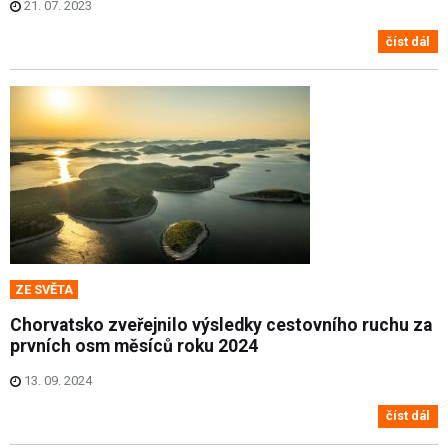
21. 07. 2023
číst dál
ZE SVĚTA
Chorvatsko zveřejnilo výsledky cestovního ruchu za
prvních osm měsíců roku 2024
13. 09. 2024
číst dál