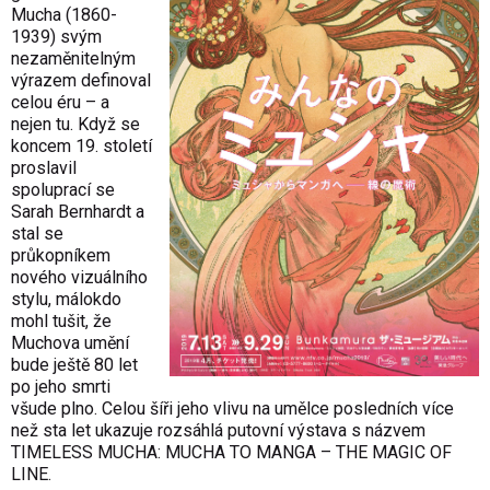
Mucha (1860-
1939) svým
nezaměnitelným
výrazem definoval
celou éru – a
nejen tu. Když se
koncem 19. století
proslavil
spoluprací se
Sarah Bernhardt a
stal se
průkopníkem
nového vizuálního
stylu, málokdo
mohl tušit, že
Muchova umění
bude ještě 80 let
po jeho smrti
všude plno. Celou šíři jeho vlivu na umělce posledních více
než sta let ukazuje rozsáhlá putovní výstava s názvem
TIMELESS MUCHA: MUCHA TO MANGA – THE MAGIC OF
LINE.