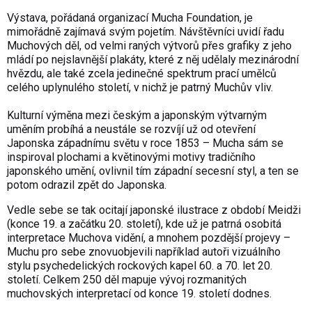
Výstava, pořádaná organizací Mucha Foundation, je
mimořádně zajímavá svým pojetím. Návštěvníci uvidí řadu
Muchových děl, od velmi raných výtvorů přes grafiky z jeho
mládí po nejslavnější plakáty, které z něj udělaly mezinárodní
hvězdu, ale také zcela jedinečné spektrum prací umělců
celého uplynulého století, v nichž je patrný Muchův vliv.
Kulturní výměna mezi českým a japonským výtvarným
uměním probíhá a neustále se rozvíjí už od otevření
Japonska západnímu světu v roce 1853 – Mucha sám se
inspiroval plochami a květinovými motivy tradičního
japonského umění, ovlivnil tím západní secesní styl, a ten se
potom odrazil zpět do Japonska.
Vedle sebe se tak ocitají japonské ilustrace z období Meidži
(konce 19. a začátku 20. století), kde už je patrná osobitá
interpretace Muchova vidění, a mnohem pozdější projevy –
Muchu pro sebe znovuobjevili například autoři vizuálního
stylu psychedelických rockových kapel 60. a 70. let 20.
století. Celkem 250 děl mapuje vývoj rozmanitých
muchovských interpretací od konce 19. století dodnes.