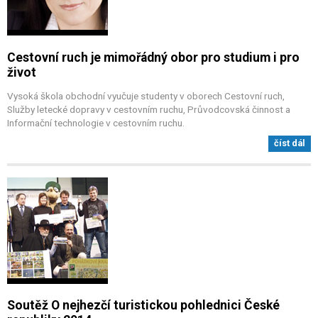
Cestovní ruch je mimořádný obor pro studium i pro
život
Vysoká škola obchodní vyučuje studenty v oborech Cestovní ruch,
Služby letecké dopravy v cestovním ruchu, Průvodcovská činnost a
Informační technologie v cestovním ruchu.
číst dál
Soutěž O nejhezčí turistickou pohlednici České