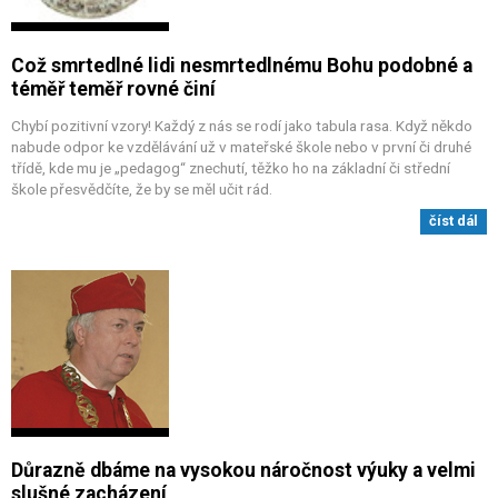
Což smrtedlné lidi nesmrtedlnému Bohu podobné a
téměř teměř rovné činí
Chybí pozitivní vzory! Každý z nás se rodí jako tabula rasa. Když někdo
nabude odpor ke vzdělávání už v mateřské škole nebo v první či druhé
třídě, kde mu je „pedagog“ znechutí, těžko ho na základní či střední
škole přesvědčíte, že by se měl učit rád.
číst dál
Důrazně dbáme na vysokou náročnost výuky a velmi
slušné zacházení