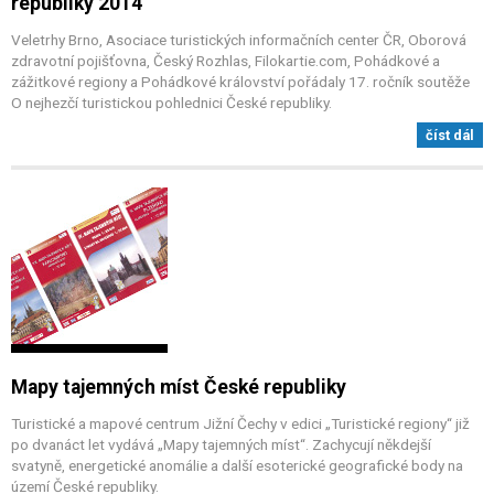
republiky 2014
Veletrhy Brno, Asociace turistických informačních center ČR, Oborová
zdravotní pojišťovna, Český Rozhlas, Filokartie.com, Pohádkové a
zážitkové regiony a Pohádkové království pořádaly 17. ročník soutěže
O nejhezčí turistickou pohlednici České republiky.
číst dál
Mapy tajemných míst České republiky
Turistické a mapové centrum Jižní Čechy v edici „Turistické regiony“ již
po dvanáct let vydává „Mapy tajemných míst“. Zachycují někdejší
svatyně, energetické anomálie a další esoterické geografické body na
území České republiky.