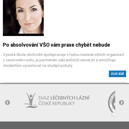
Po absolvování VŠO vám praxe chybět nebude
Vysoká škola obchodní spolupracuje s řadou mezinárodních organizací
v cestovním ruchu, je partnerem zahraničních univerzit a umožňuje
studentům vycestovat na studijní pobyty.
číst dál