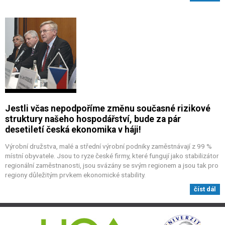
Jestli včas nepodpoříme změnu současné rizikové
struktury našeho hospodářství, bude za pár
desetiletí česká ekonomika v háji!
Výrobní družstva, malé a střední výrobní podniky zaměstnávají z 99 %
místní obyvatele. Jsou to ryze české firmy, které fungují jako stabilizátor
regionální zaměstnanosti, jsou svázány se svým regionem a jsou tak pro
regiony důležitým prvkem ekonomické stability.
číst dál