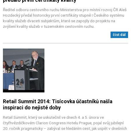
Ředitel odboru cestovního ruchu Ministerstva pro místní rozvoj ČR Aleš
Hozdecký předal historicky první certifikáty stupně I Českého systému
kvality služeb dvaceti subjektům, které se zapojily do projektu na
zvýšení kvality služeb v tuzemském cestovním ruchu.
číst dál
Retail Summit 2014: Tisícovka účastníků našla
inspiraci do nejisté doby
Retail Summit, který se uskutečnil ve dnech 4. a 5. února ve
čtyřhvězdičkovém Clarion Congress Hotelu Prague, pojal svůj jubilejní
20. ročník pragmaticky – zabýval se hledáním cest, jak uspět v dnešních