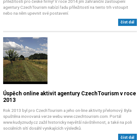
příležitostí pro české firmy! V roce 2014 jim zahraniční zastoupení
agentury CzechTourism nabízí řadu příležitostí na tento trh vstoupit
nebo na něm upevnit své postavení.
číst dál
Úspěch online aktivit agentury CzechTourism v roce
2013
Rok 2013 byl pro CzechTourism a jeho on-line aktivity přelomový. Byla
spuštěna inovovaná verze webu www.czechtourism.com. Portál
www.kudyznudy.cz zažil historicky největší návštěvnost, a také na poli
sociálních sítí dosáhl vynikajících výsledků.
číst dál