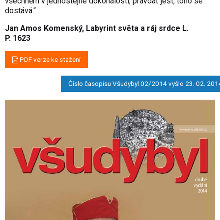
všechněm v jednostejné dokonalosti, pravdať jest, toho se
dostává.“
Jan Amos Komenský, Labyrint světa a ráj srdce L.
P. 1623
PDF verze ke stažení
Číslo časopisu Všudybyl 02/2014 vyšlo 23. 02. 201