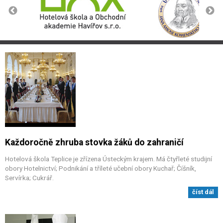
Každoročně zhruba stovka žáků do zahraničí
Hotelová škola Teplice je zřízena Ústeckým krajem. Má čtyřleté studijní
obory Hotelnictví; Podnikání a tříleté učební obory Kuchař; Číšník,
Servírka; Cukrář.
číst dál