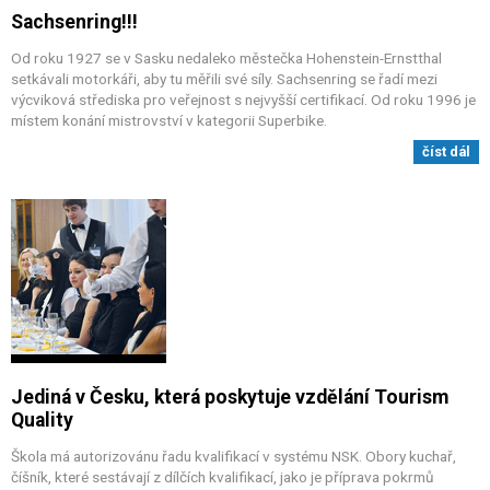
Sachsenring!!!
Od roku 1927 se v Sasku nedaleko městečka Hohenstein-Ernstthal
setkávali motorkáři, aby tu měřili své síly. Sachsenring se řadí mezi
výcviková střediska pro veřejnost s nejvyšší certifikací. Od roku 1996 je
místem konání mistrovství v kategorii Superbike.
číst dál
Jediná v Česku, která poskytuje vzdělání Tourism
Quality
Škola má autorizovánu řadu kvalifikací v systému NSK. Obory kuchař,
číšník, které sestávají z dílčích kvalifikací, jako je příprava pokrmů