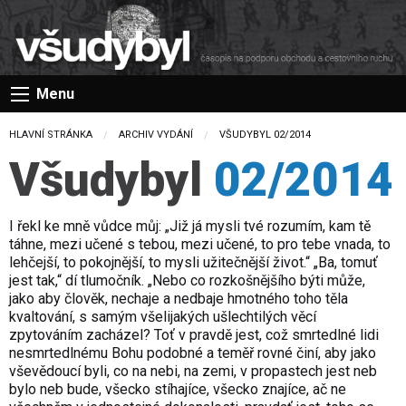
Menu
HLAVNÍ STRÁNKA
ARCHIV VYDÁNÍ
CURRENT:
VŠUDYBYL 02/2014
Všudybyl
02/2014
I řekl ke mně vůdce můj: „Již já mysli tvé rozumím, kam tě
táhne, mezi učené s tebou, mezi učené, to pro tebe vnada, to
lehčejší, to pokojnější, to mysli užitečnější život.“ „Ba, tomuť
jest tak,“ dí tlumočník. „Nebo co rozkošnějšího býti může,
jako aby člověk, nechaje a nedbaje hmotného toho těla
kvaltování, s samým všelijakých ušlechtilých věcí
zpytováním zacházel? Toť v pravdě jest, což smrtedlné lidi
nesmrtedlnému Bohu podobné a teměř rovné činí, aby jako
vševědoucí byli, co na nebi, na zemi, v propastech jest neb
bylo neb bude, všecko stíhajíce, všecko znajíce, ač ne