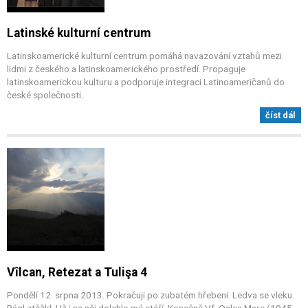
Latinské kulturní centrum
Latinskoamerické kulturní centrum pomáhá navazování vztahů mezi
lidmi z českého a latinskoamerického prostředí. Propaguje
latinskoamerickou kulturu a podporuje integraci Latinoameričanů do
české společnosti.
číst dál
Vîlcan, Retezat a Tulişa 4
Pondělí 12. srpna 2013. Pokračuji po zubatém hřebeni. Ledva se vleku.
Bágl ztěžkl. Už i na něj dolehlo mé stáří. Konečně Vf. Oslea Mare (1945