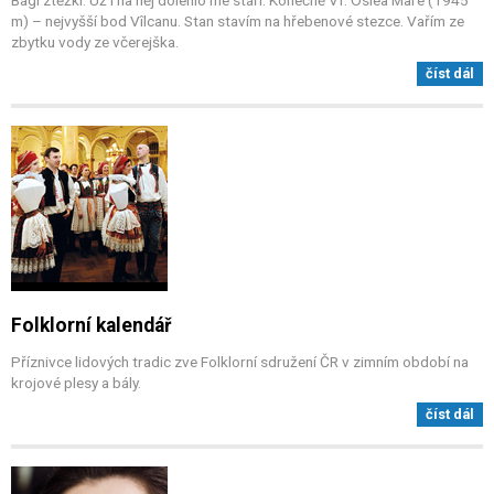
m) – nejvyšší bod Vîlcanu. Stan stavím na hřebenové stezce. Vařím ze
zbytku vody ze včerejška.
číst dál
Folklorní kalendář
Příznivce lidových tradic zve Folklorní sdružení ČR v zimním období na
krojové plesy a bály.
číst dál