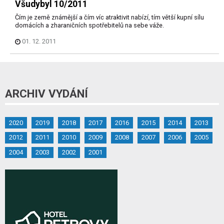
Všudybyl 10/2011
Čím je země známější a čím víc atraktivit nabízí, tím větší kupní sílu
domácích a zharaničních spotřebitelů na sebe váže.
01. 12. 2011
ARCHIV VYDÁNÍ
2020
2019
2018
2017
2016
2015
2014
2013
2012
2011
2010
2009
2008
2007
2006
2005
2004
2003
2002
2001