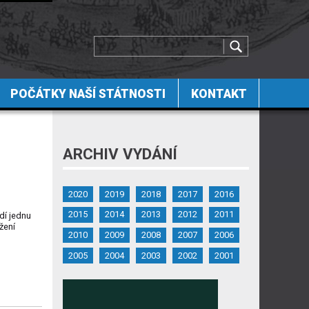
POČÁTKY NAŠÍ STÁTNOSTI
KONTAKT
ARCHIV VYDÁNÍ
2020
2019
2018
2017
2016
2015
2014
2013
2012
2011
dí jednu
žení
2010
2009
2008
2007
2006
2005
2004
2003
2002
2001