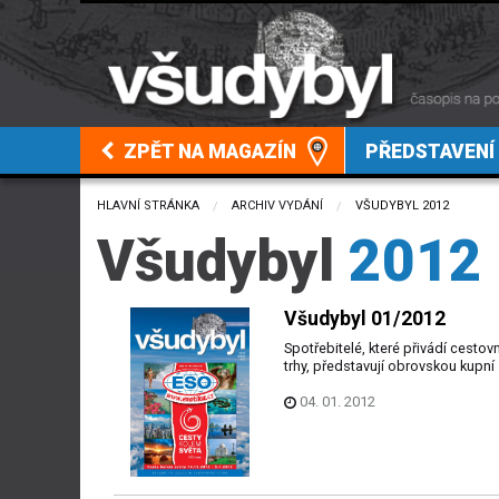
ZPĚT NA MAGAZÍN
PŘEDSTAVENÍ
HLAVNÍ STRÁNKA
ARCHIV VYDÁNÍ
CURRENT:
VŠUDYBYL 2012
Všudybyl
2012
Všudybyl 01/2012
Spotřebitelé, které přivádí cestovn
trhy, představují obrovskou kupní s
04. 01. 2012