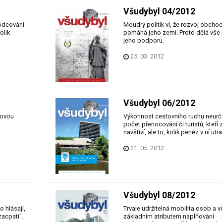
Všudybyl 04/2012
odcování
Moudrý politik ví, že rozvoj obcho
olik
pomáhá jeho zemi. Proto dělá vše
jeho podporu.
25. 03. 2012
Všudybyl 06/2012
novou
Výkonnost cestovního ruchu neurč
počet přenocování či turistů, kteří
navštíví, ale to, kolik peněz v ní utrat
21. 05. 2012
Všudybyl 08/2012
o hlásají,
Trvale udržitelná mobilita osob a vě
zacpati“.
základním atributem naplňování