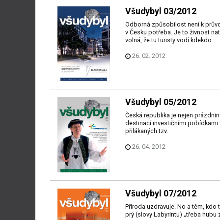
Všudybyl 03/2012
Odborná způsobilost není k prův
v Česku potřeba. Je to živnost nat
volná, že tu turisty vodí kdekdo.
26. 02. 2012
Všudybyl 05/2012
Česká republika je nejen prázdni
destinací investičními pobídkami
přilákaných tzv.
26. 04. 2012
Všudybyl 07/2012
Příroda uzdravuje. No a těm, kdo t
prý (slovy Labyrintu) „třeba hubu 