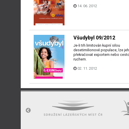
14. 06. 2012
Všudybyl 09/2012
Je-li trh limitován kupní silou
desetimilionové populace, lze jeh
překračovat exportem nebo cest
ruchem.
02. 11. 2012