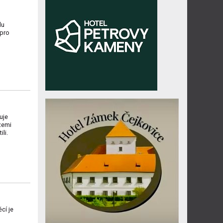
du
 pro
uje
 zemi
ili.
cí je