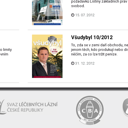
požadavků Listiny základních práv
svobod.
15. 07. 2012
Všudybyl 10/2012
To, zda se v zemi daří obchodu, ne
o limity
jenom těch, kdo produkují nebo di
ovním
něčím, za co lze tržit peníze.
31. 12. 2012