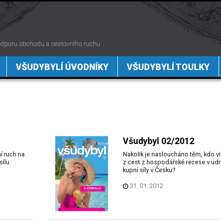
VŠUDYBYLÍ ÚVODNÍKY
VŠUDYBYLÍ TOULKY
Všudybyl 02/2012
í ruch na
Nakolik je nasloucháno těm, kdo vi
ílu.
z cest z hospodářské recese v udr
kupní síly v Česku?
31. 01. 2012