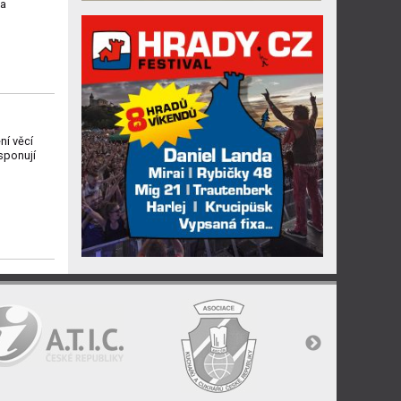
 a
ní věcí
sponují