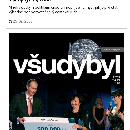
Mnoha českým politikům snad ani nepřijde na mysl, jak je pro stát
výhodné podporovat český cestovní ruch.
25. 02. 2008