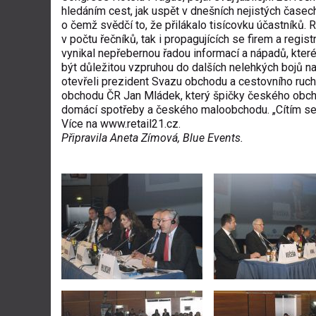
hledáním cest, jak uspět v dnešních nejistých časec
o čemž svědčí to, že přilákalo tisícovku účastníků. 
v počtu řečníků, tak i propagujících se firem a regi
vynikal nepřebernou řadou informací a nápadů, kter
být důležitou vzpruhou do dalších nelehkých bojů 
otevřeli prezident Svazu obchodu a cestovního ruc
obchodu ČR Jan Mládek, který špičky českého obcho
domácí spotřeby a českého maloobchodu. „Cítím se n
Více na
www.retail21.cz
.
Připravila Aneta Zímová, Blue Events.