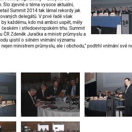
h. Šlo zjevně o téma vysoce aktuální,
Retail Summit 2014 tak lámal rekordy jak
strovaných delegátů. V prvé řadě však
é by každému, kdo má ambici uspět, měly
na českém i středoevropském trhu. Summit
hu ČR Zdeněk Juračka a ministr průmyslu a
du ujistil o silném vnímání významu
ejen ministrem průmyslu, ale i obchodu,“ podtrhl vnímání své no