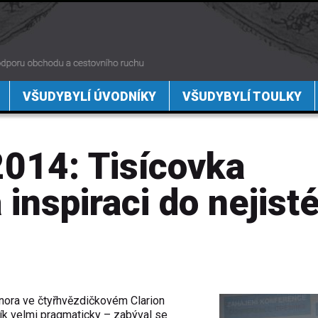
VŠUDYBYLÍ ÚVODNÍKY
VŠUDYBYLÍ TOULKY
2014: Tisícovka
inspiraci do nejist
 února ve čtyřhvězdičkovém Clarion
ník velmi pragmaticky – zabýval se