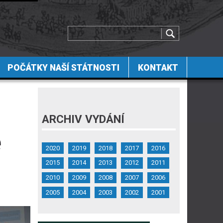
POČÁTKY NAŠÍ STÁTNOSTI
KONTAKT
ARCHIV VYDÁNÍ
é
2020
2019
2018
2017
2016
2015
2014
2013
2012
2011
2010
2009
2008
2007
2006
2005
2004
2003
2002
2001