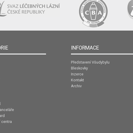
RIE
INFORMACE
Představení Všudybylu
Bleskovky
Inzerce
Kontakt
Archiv
í
anceláře
ard
 centra