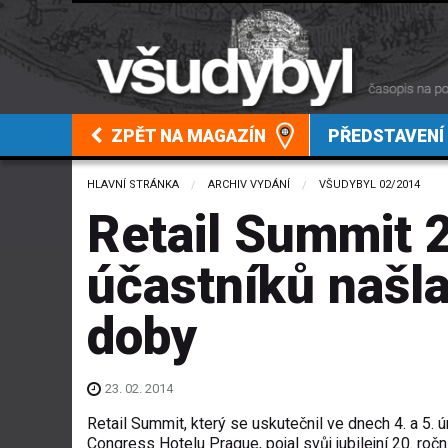
ZPĚT NA MAGAZÍN
PŘEDSTAVENÍ
HLAVNÍ STRÁNKA
ARCHIV VYDÁNÍ
VŠUDYBYL 02/2014
Retail Summit 
účastníků našla 
doby
23. 02. 2014
Retail Summit, který se uskutečnil ve dnech 4. a 5.
Congress Hotelu Prague, pojal svůj jubilejní 20. roč