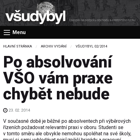
Menu
HLAVNÍ STRÁNKA
ARCHIV VYDÁNÍ
VŠUDYBYL 02/2014
Po absolvování
VŠO vám praxe
chybět nebude
23. 02. 2014
V současné době je běžné po absolventech při výběrových
řízeních požadovat relevantní praxi v oboru. Studenti se
v tomto směru ale obvykle nemohou spoléhat na své školy,
musí si sami vyhledávat nejrůznější brigády a pracovní