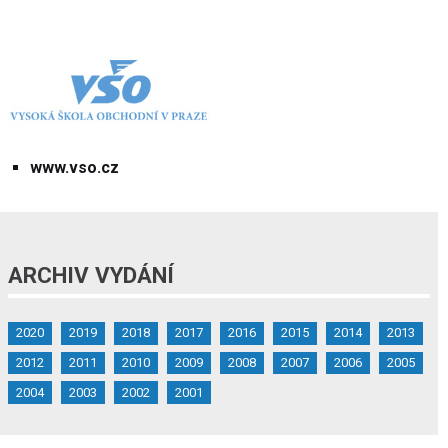
www.vso.cz
ARCHIV VYDÁNÍ
2020
2019
2018
2017
2016
2015
2014
2013
2012
2011
2010
2009
2008
2007
2006
2005
2004
2003
2002
2001