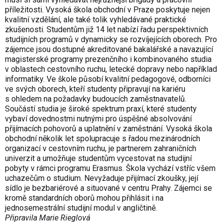
příležitosti. Vysoká škola obchodní v Praze poskytuje nejen
kvalitní vzdělání, ale také tolik vyhledávané praktické
zkušenosti. Studentům již 14 let nabízí řadu perspektivních
studijních programů v dynamicky se rozvíjejících oborech. Pro
zájemce jsou dostupné akreditované bakalářské a navazující
magisterské programy prezenčního i kombinovaného studia
v oblastech cestovního ruchu, letecké dopravy nebo například
informatiky. Ve škole působí kvalitní pedagogové, odborníci
ve svých oborech, kteří studenty připravují na kariéru
s ohledem na požadavky budoucích zaměstnavatelů.
Součástí studia je široké spektrum praxí, které studenty
vybaví dovednostmi nutnými pro úspěšné absolvování
přijímacích pohovorů a uplatnění v zaměstnání. Vysoká škola
obchodní několik let spolupracuje s řadou mezinárodních
organizací v cestovním ruchu, je partnerem zahraničních
univerzit a umožňuje studentům vycestovat na studijní
pobyty v rámci programu Erasmus. Škola vychází vstříc všem
uchazečům o studium. Nevyžaduje přijímací zkoušky, její
sídlo je bezbariérové a situované v centru Prahy. Zájemci se
kromě standardních oborů mohou přihlásit i na
jednosemestrální studijní modul v angličtině.
Připravila Marie Rieglová