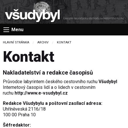
Menu
HLAVNÍ STRÁNKA
ARCHIV
CURRENT:
KONTAKT
Kontakt
Nakladatelství a redakce časopisů
Průvodce labyrintem českého cestovního ruchu
Všudybyl
Internetový časopis lidí a o lidech v cestovním
ruchu
http://www.e-vsudybyl.cz
Redakce Všudybylu a poštovní zasílací adresa:
Uhříněveská 2116/18
100 00 Praha 10
Šéfredaktor: