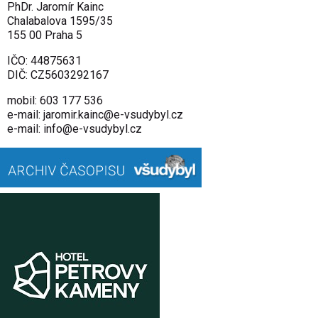
PhDr. Jaromír Kainc
Chalabalova 1595/35
155 00 Praha 5
IČO: 44875631
DIČ: CZ5603292167
mobil: 603 177 536
e-mail:
jaromir­.kainc@e-vsudybyl.cz
e-mail:
info@
e-vsudybyl.cz