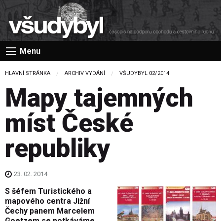
Menu
HLAVNÍ STRÁNKA
ARCHIV VYDÁNÍ
VŠUDYBYL 02/2014
Mapy tajemných
míst České
republiky
23. 02. 2014
S šéfem Turistického a
mapového centra Jižní
Čechy panem Marcelem
Goetzem se potkáváme