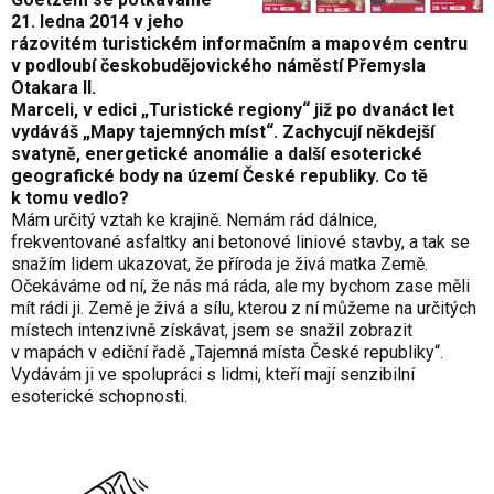
21. ledna 2014 v jeho
rázovitém turistickém informačním a mapovém centru
v podloubí českobudějovického náměstí Přemysla
Otakara II.
Marceli, v edici „Turistické regiony“ již po dvanáct let
vydáváš „Mapy tajemných míst“. Zachycují někdejší
svatyně, energetické anomálie a další esoterické
geografické body na území České republiky. Co tě
k tomu vedlo?
Mám určitý vztah ke krajině. Nemám rád dálnice,
frekventované asfaltky ani betonové liniové stavby, a tak se
snažím lidem ukazovat, že příroda je živá matka Země.
Očekáváme od ní, že nás má ráda, ale my bychom zase měli
mít rádi ji. Země je živá a sílu, kterou z ní můžeme na určitých
místech intenzivně získávat, jsem se snažil zobrazit
v mapách v ediční řadě „Tajemná místa České republiky“.
Vydávám ji ve spolupráci s lidmi, kteří mají senzibilní
esoterické schopnosti.