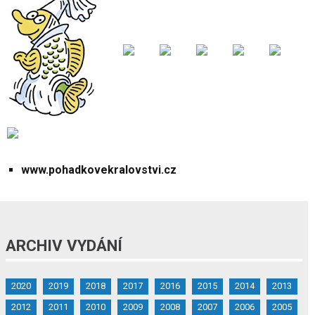
www.pohadkovekralovstvi.cz
ARCHIV VYDÁNÍ
2020
2019
2018
2017
2016
2015
2014
2013
2012
2011
2010
2009
2008
2007
2006
2005