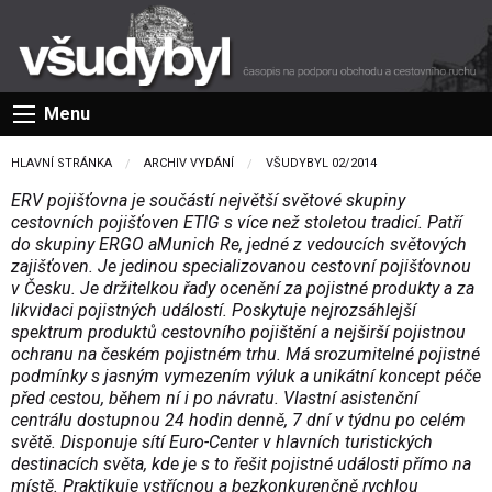
Menu
HLAVNÍ STRÁNKA
ARCHIV VYDÁNÍ
VŠUDYBYL 02/2014
ERV pojišťovna je součástí největší světové skupiny
cestovních pojišťoven ETIG s více než stoletou tradicí. Patří
do skupiny ERGO aMunich Re, jedné z vedoucích světových
zajišťoven. Je jedinou specializovanou cestovní pojišťovnou
v Česku. Je držitelkou řady ocenění za pojistné produkty a za
likvidaci pojistných událostí. Poskytuje nejrozsáhlejší
spektrum produktů cestovního pojištění a nejširší pojistnou
ochranu na českém pojistném trhu. Má srozumitelné pojistné
podmínky s jasným vymezením výluk a unikátní koncept péče
před cestou, během ní i po návratu. Vlastní asistenční
centrálu dostupnou 24 hodin denně, 7 dní v týdnu po celém
světě. Disponuje sítí Euro-Center v hlavních turistických
destinacích světa, kde je s to řešit pojistné události přímo na
místě. Praktikuje vstřícnou a bezkonkurenčně rychlou