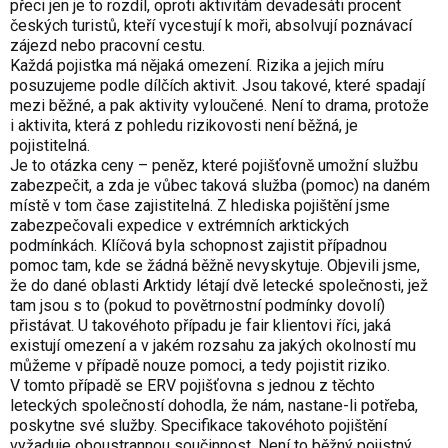
přeci jen je to rozdíl, oproti aktivitám devadesáti procent
českých turistů, kteří vycestují k moři, absolvují poznávací
zájezd nebo pracovní cestu.
Každá pojistka má nějaká omezení. Rizika a jejich míru
posuzujeme podle dílčích aktivit. Jsou takové, které spadají
mezi běžné, a pak aktivity vyloučené. Není to drama, protože
i aktivita, která z pohledu rizikovosti není běžná, je
pojistitelná.
Je to otázka ceny – peněz, které pojišťovně umožní službu
zabezpečit, a zda je vůbec taková služba (pomoc) na daném
místě v tom čase zajistitelná. Z hlediska pojištění jsme
zabezpečovali expedice v extrémních arktických
podmínkách. Klíčová byla schopnost zajistit případnou
pomoc tam, kde se žádná běžně nevyskytuje. Objevili jsme,
že do dané oblasti Arktidy létají dvě letecké společnosti, jež
tam jsou s to (pokud to povětrnostní podmínky dovolí)
přistávat. U takovéhoto případu je fair klientovi říci, jaká
existují omezení a v jakém rozsahu za jakých okolností mu
můžeme v případě nouze pomoci, a tedy pojistit riziko.
V tomto případě se ERV pojišťovna s jednou z těchto
leteckých společností dohodla, že nám, nastane-li potřeba,
poskytne své služby. Specifikace takovéhoto pojištění
vyžaduje oboustrannou součinnost. Není to běžný pojistný