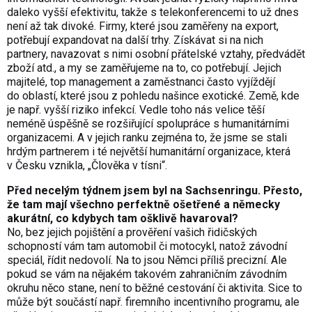
daleko vyšší efektivitu, takže s telekonferencemi to už dnes
není až tak divoké. Firmy, které jsou zaměřeny na export,
potřebují expandovat na další trhy. Získávat si na nich
partnery, navazovat s nimi osobní přátelské vztahy, předvádět
zboží atd., a my se zaměřujeme na to, co potřebují. Jejich
majitelé, top management a zaměstnanci často vyjíždějí
do oblastí, které jsou z pohledu našince exotické. Země, kde
je např. vyšší riziko infekcí. Vedle toho nás velice těší
neméně úspěšně se rozšiřující spolupráce s humanitárními
organizacemi. A v jejich ranku zejména to, že jsme se stali
hrdým partnerem i té největší humanitární organizace, která
v Česku vznikla, „Člověka v tísni“.
Před necelým týdnem jsem byl na Sachsenringu. Přesto,
že tam mají všechno perfektně ošetřené a německy
akurátní, co kdybych tam ošklivě havaroval?
No, bez jejich pojištění a prověření vašich řidičských
schopností vám tam automobil či motocykl, natož závodní
speciál, řídit nedovolí. Na to jsou Němci příliš precizní. Ale
pokud se vám na nějakém takovém zahraničním závodním
okruhu něco stane, není to běžné cestování či aktivita. Sice to
může být součástí např. firemního incentivního programu, ale