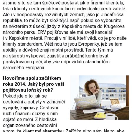
a jsme s to se tam špičkově postarat jak o firemní klientelu,
tak o klienty cestovních kanceláří či individuální cestovatele.
Ale i v hospodářsky rozvinutých zemích, jako je Jihoafrická
republika, to může být složitější, např. pokud se vybouráte
na některém z úseků jízdy z Kapského města do Krugerova
národního parku. ERV pojišťovna ale má svoji kancelář
i v Kapském městě. Pracují v ní lidé, kteří vědí, co je pro naše
klienty standardem. Většinou to jsou Evropanky, jež se tam
usídlily a důvěrně znají místní prostředí. Tento tým má
na starosti vytipovat, zajistit a průběžně kontrolovat
poskytovanou péči, aby vše odpovídalo standardům
náročného Evropana.
Hovoříme spolu začátkem
roku 2014. Jaký byl pro vaši
pojišťovnu loňský rok?
Pokud jde o to, jak se
cestování a pobyty v zahraničí
vyvíjely, zajímavý. Cestovní
ruch i finanční služby s ním
spjaté se mění. Z hlediska
organizovaného cestování
v tom, že klient má alternativu: Zařídím si to sám. Na to, aby