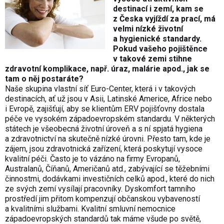
destinací i zemí, kam se
z Česka vyjíždí za prací, má
velmi nízké životní
a hygienické standardy.
Pokud vašeho pojištěnce
v takové zemi stihne
zdravotní komplikace, např. úraz, malárie apod., jak se
tam o něj postaráte?
Naše skupina vlastní síť Euro-Center, která i v takových
destinacích, ať už jsou v Asii, Latinské Americe, Africe nebo
i Evropě, zajišťují, aby se klientům ERV pojišťovny dostala
péče ve vysokém západoevropském standardu. V některých
státech je všeobecná životní úroveň a s ní spjatá hygiena
a zdravotnictví na skutečně nízké úrovni. Přesto tam, kde je
zájem, jsou zdravotnická zařízení, která poskytují vysoce
kvalitní péči. Často je to vázáno na firmy Evropanů,
Australanů, Číňanů, Američanů atd., zabývající se těžebními
činnostmi, dodávkami investičních celků apod., které do nich
ze svých zemí vysílají pracovníky. Dyskomfort tamního
prostředí jim přitom kompenzují občanskou vybaveností
a kvalitními službami. Kvalitní smluvní nemocnice
západoevropských standardů tak máme všude po světě,