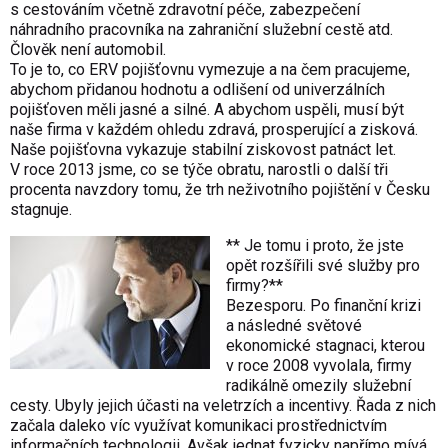
s cestováním včetně zdravotní péče, zabezpečení
náhradního pracovníka na zahraniční služební cestě atd.
Člověk není automobil.
To je to, co ERV pojišťovnu vymezuje a na čem pracujeme,
abychom přidanou hodnotu a odlišení od univerzálních
pojišťoven měli jasné a silné. A abychom uspěli, musí být
naše firma v každém ohledu zdravá, prosperující a zisková.
Naše pojišťovna vykazuje stabilní ziskovost patnáct let.
V roce 2013 jsme, co se týče obratu, narostli o další tři
procenta navzdory tomu, že trh neživotního pojištění v Česku
stagnuje.
** Je tomu i proto, že jste
opět rozšířili své služby pro
firmy?**
Bezesporu. Po finanční krizi
a následné světové
ekonomické stagnaci, kterou
v roce 2008 vyvolala, firmy
radikálně omezily služební
cesty. Ubyly jejich účasti na veletrzích a incentivy. Řada z nich
začala daleko víc využívat komunikaci prostřednictvím
informačních technologii. Avšak jednat fyzicky napřímo mívá