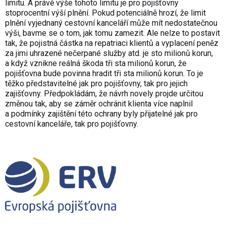
limitu. A právě výše tohoto limitu je pro pojišťovny
stoprocentní výší plnění. Pokud potenciálně hrozí, že limit
plnění vyjednaný cestovní kanceláří může mít nedostatečnou
výši, bavme se o tom, jak tomu zamezit. Ale nelze to postavit
tak, že pojistná částka na repatriaci klientů a vyplacení peněz
za jimi uhrazené nečerpané služby atd. je sto milionů korun,
a když vznikne reálná škoda tři sta milionů korun, že
pojišťovna bude povinna hradit tři sta milionů korun. To je
těžko představitelné jak pro pojišťovny, tak pro jejich
zajišťovny. Předpokládám, že návrh novely projde určitou
změnou tak, aby se záměr ochránit klienta více naplnil
a podmínky zajištění této ochrany byly přijatelné jak pro
cestovní kanceláře, tak pro pojišťovny.