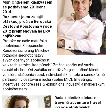
Mgr. Ondřejem Rušikvasem
se potkáváme 29. ledna
2014.
Rozhovor jsem zahájil
otázkou, proč se Evropská
Cestovní Pojišťovna v roce
2012 přejmenovala na ERV
pojišťovnu.
Protože se naše mateřská
společnost Europäische
Reiseversicherung Mnichov
rozhodla sjednotit názvy
svých dceřiných společností
ve všech zemích, kde působí. Změna značky má vazbu
na náš obchod. Od začátku se totiž věnujeme přímé klientele
ve sféře služebních cest, individuální klientele a samozřejmě
partnerům v cestovním ruchu včetně MICE (meetings,
incentives, congresses & exhibitions industry) a makléřským
společnostem.
Řada z hlediska leisure
travel či adventure travel
vysoce atraktivních