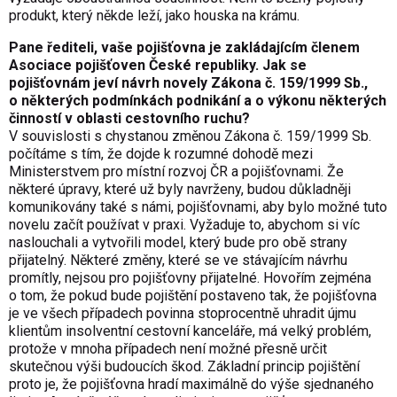
produkt, který někde leží, jako houska na krámu.
Pane řediteli, vaše pojišťovna je zakládajícím členem
Asociace pojišťoven České republiky. Jak se
pojišťovnám jeví návrh novely Zákona č. 159/1999 Sb.,
o některých podmínkách podnikání a o výkonu některých
činností v oblasti cestovního ruchu?
V souvislosti s chystanou změnou Zákona č. 159/1999 Sb.
počítáme s tím, že dojde k rozumné dohodě mezi
Ministerstvem pro místní rozvoj ČR a pojišťovnami. Že
některé úpravy, které už byly navrženy, budou důkladněji
komunikovány také s námi, pojišťovnami, aby bylo možné tuto
novelu začít používat v praxi. Vyžaduje to, abychom si víc
naslouchali a vytvořili model, který bude pro obě strany
přijatelný. Některé změny, které se ve stávajícím návrhu
promítly, nejsou pro pojišťovny přijatelné. Hovořím zejména
o tom, že pokud bude pojištění postaveno tak, že pojišťovna
je ve všech případech povinna stoprocentně uhradit újmu
klientům insolventní cestovní kanceláře, má velký problém,
protože v mnoha případech není možné přesně určit
skutečnou výši budoucích škod. Základní princip pojištění
proto je, že pojišťovna hradí maximálně do výše sjednaného