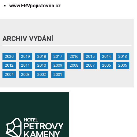
www.ERVpojistovna.cz
ARCHIV VYDÁNÍ
2020
2019
2018
2017
2016
2015
2014
2013
2012
2011
2010
2009
2008
2007
2006
2005
2004
2003
2002
2001