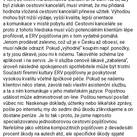
byl získán cestovní kanceláří, musí vnímat, že mu přidaná
hodnota vložená cestovní kanceláří přinese užitek. Výhodou
mohou být nižší výdaje, vyšší kvalita, lepší orientace
a komunikace v místě pobytu atd. Cestovní kanceláře se
proto z tohoto hlediska musí vůči potenciálním klientům lépe
profilovat, a ERV pojišťovna jim v tom vydatně pomáhá.
Jenom prodávat zalevno, což už je v Česku až obsesí, se
musí někde odrazit. Pokud „výhodně“ koupím např. ponožky,
a ty jsou děravé, jsou mi k ničemu. Takovéhle schéma lze
aplikovat i na servis. Je-li služba cenově lákavě „zabalena“,
úroveň následné spokojenosti spotřebitele může být tristní.
Součástí firemní kultury ERV pojišťovny je poskytovat
vysokou kvalitu včetně špičkové péče. Pokud se našemu
klientovi něco stane, zavolá naši vlastní asistenční službu,
a ta s ním komunikuje v jeho mateřském jazyce. Pojistnou
událost může administrovat on-line. Poštou nemusí posílat
vůbec nic. Naskenuje doklady, účtenky nebo lékařské zprávy,
pošle po internetu, my do sedmi dnů škodu zlikvidujeme a on
dostane peníze. Je to tak i proto, že jsme naprosto
specializovanou jednooborovou cestovní pojišťovnou.
Neřešíme jako většina kompozitních pojišťoven z devadesáti
procent škody na autech atd., ale specifické škody spjaté