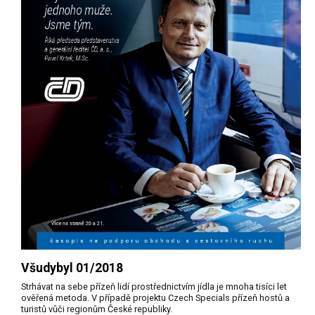
Všudybyl 01/2018
Strhávat na sebe přízeň lidí prostřednictvím jídla je mnoha tisíci let
ověřená metoda. V případě projektu Czech Specials přízeň hostů a
turistů vůči regionům České republiky.