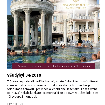
Všudybyl 04/2018
Z Česka se podvedlo udělat kolonii, ze které do cizích zemí odtékají
stamiliardy korun v ní tvořeného zisku. Ze stejných pohnutek je
odbourána zdravotní prevence a léčebnému lázeňství „nasazována
psí hlava“ nekalé konkurence montující se do byznysu těm, kdo si na
něj vydupali monopol.
27. 06. 2018