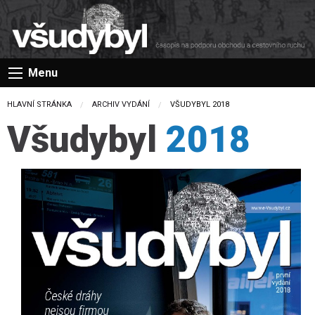
Menu
HLAVNÍ STRÁNKA
ARCHIV VYDÁNÍ
CURRENT:
VŠUDYBYL 2018
Všudybyl
2018