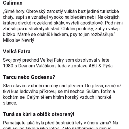
Caliman
„Sirné hory. Obrovský zarostlý vulkán bez jediné turistické
chaty, supi se vznášejí vysoko na bledém nebi. Na okrajích
kráteru divoké rozeklané skály, vyvřelí apoštolové. Pod nimi
zběsilí psi u strakatých stád. Obklíčí poutníky, zuby cvakají
blízko. Marně se oháníš klackem, psy to jen rozběsňuje.“
Miloslav Nevrlý
Veľká Fatra
Svoj prvý prechod Veľkej Fatry som absolvoval v lete
1980 s Deanom Valáškom, teda v zostave ABU & Pýša.
Tarcu nebo Godeanu?
Stan stavím v úbočí morény nad plesem. Do plesa, na němž
tkví kus ledového příkrovu, se mi nechce. Suším, fotím a
kochám se. Celým tělem hltám horský vzduch i horské
slunce.
Tuná sa kúri a oblôk otvorený!
Pamatujete jaká byla před šestnácti lety v únoru zima? Na
sníh asi ne taková jako letos. Zato nádhernější o minus