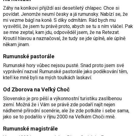
Záhy na koníkovi přijíždí asi desetiletý chlapec. Chce si
povídat. Jenomže neumí česky a já rumunsky. Nabízí se, že
mi vezme bágl na koně. S díky odmítám. Rád bych mu
vysvětlil, že jsem tu právě proto, abych se tu s ním vláčel. Pak
se mne zeptal, kam jdu, odpověděl jsem, že na Retezat.
Kroutil hlavou a naznačoval, že tudy se jde úplně, ale úplně
někam jinam.
Rumunské pastorále
Rumunské hory vůbec nejsou pusté. Snad proto jsem své
vyprávění nazval Rumunské pastorále jako poděkování těm,
kteří ke mně byli na mých toulkách laskaví.
Od Zborova na Veľký Choč
Slovensko je pro pěší a výkonnostní turistiku zaslíbenou
zemí. Možná že i Vám se právě zde podaří najít nejen
nádherné přírodní scenérie, ale že zde potkáte i sebe sama,
jako se to podařilo v říjnu 2000 na Veľkém Choči mně.
Rumunské magistrále