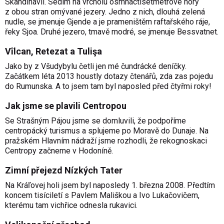
Skandinávii. Sedím na vrcholu osmnáctisetmetrové hory
z obou stran omývané jezery. Jedno z nich, dlouhá zelená
nudle, se jmenuje Gjende a je prameništěm raftařského ráje,
řeky Sjoa. Druhé jezero, tmavě modré, se jmenuje Bessvatnet.
Vîlcan, Retezat a Tulişa
Jako by z Všudybylu četli jen mé čundrácké deníčky.
Začátkem léta 2013 houstly dotazy čtenářů, zda zas pojedu
do Rumunska. A to jsem tam byl naposled před čtyřmi roky!
Jak jsme se plavili Centropou
Se Strašným Pájou jsme se domluvili, že podpoříme
centropácký turismus a splujeme po Moravě do Dunaje. Na
pražském Hlavním nádraží jsme rozhodli, že rekognoskaci
Centropy začneme v Hodoníně.
Zimní přejezd Nízkých Tater
Na Kráľovej holi jsem byl naposledy 1. března 2008. Předtím
koncem tisíciletí s Pavlem Mališkou a Ivo Lukačovičem,
kterému tam vichřice odnesla rukavici.