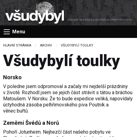
Menu
HLAVNÍ STRÁNKA
ARCHIV
CURRENT:
VŠUDYBYLÍ TOULKY
Všudybylí toulky
Norsko
V poledne jsem odpromoval a začaly mi nejdelší prázdniny
v životě. Rozhodl jsem se jejich část strávit s tátou a bráchou
Matoušem. V Norsku. Že to bude expedice veliká, napovídaly
úctyhodná zásoba pelhřimovského piva Poutník a
věnec buřtů.
Zeměmi Švédů a Norů
Pohoří Jotunheim. Nejhezčí část našeho pobytu ve