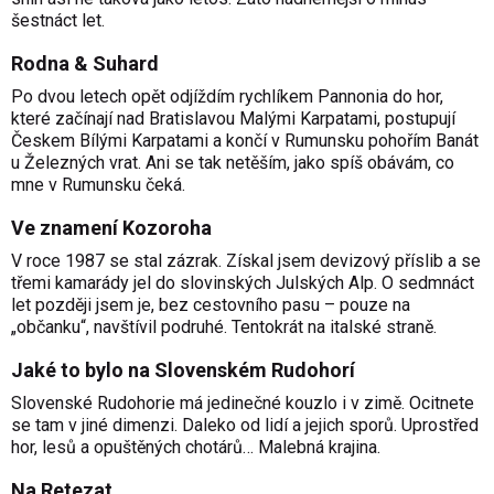
šestnáct let.
Rodna & Suhard
Po dvou letech opět odjíždím rychlíkem Pannonia do hor,
které začínají nad Bratislavou Malými Karpatami, postupují
Českem Bílými Karpatami a končí v Rumunsku pohořím Banát
u Železných vrat. Ani se tak netěším, jako spíš obávám, co
mne v Rumunsku čeká.
Ve znamení Kozoroha
V roce 1987 se stal zázrak. Získal jsem devizový příslib a se
třemi kamarády jel do slovinských Julských Alp. O sedmnáct
let později jsem je, bez cestovního pasu – pouze na
„občanku“, navštívil podruhé. Tentokrát na italské straně.
Jaké to bylo na Slovenském Rudohorí
Slovenské Rudohorie má jedinečné kouzlo i v zimě. Ocitnete
se tam v jiné dimenzi. Daleko od lidí a jejich sporů. Uprostřed
hor, lesů a opuštěných chotárů… Malebná krajina.
Na Retezat