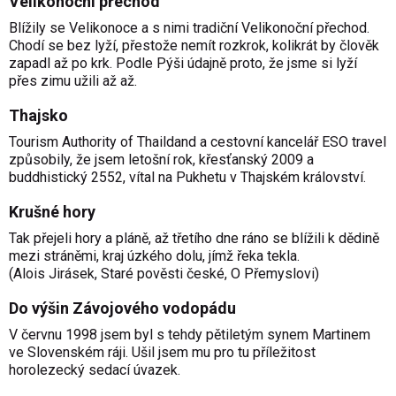
Velikonoční přechod
Blížily se Velikonoce a s nimi tradiční Velikonoční přechod.
Chodí se bez lyží, přestože nemít rozkrok, kolikrát by člověk
zapadl až po krk. Podle Pýši údajně proto, že jsme si lyží
přes zimu užili až až.
Thajsko
Tourism Authority of Thaildand a cestovní kancelář ESO travel
způsobily, že jsem letošní rok, křesťanský 2009 a
buddhistický 2552, vítal na Pukhetu v Thajském království.
Krušné hory
Tak přejeli hory a pláně, až třetího dne ráno se blížili k dědině
mezi stráněmi, kraj úzkého dolu, jímž řeka tekla.
(Alois Jirásek, Staré pověsti české, O Přemyslovi)
Do výšin Závojového vodopádu
V červnu 1998 jsem byl s tehdy pětiletým synem Martinem
ve Slovenském ráji. Ušil jsem mu pro tu příležitost
horolezecký sedací úvazek.