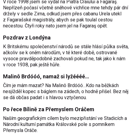
V roce 1998 jsem se vydal na Piatra Craiului a Fagaraş.
Nepřízeň počasí včetně sněhové vichřice mne tehdy pár dní
držely v sedle Zirna, odkud jsem přes cabanu Urela utekl
z Fagarašské magistrály, abych se pak toulal cestou
necestou. Čtyři roky nato jsem jel na Fagaraş opět.
Pozdrav z Londýna
K Britskému společenství národů se stále hlásí půlka světa,
ačkoliv se k oněm národům, v té které době, ostrované
vysoce pravděpodobně zachovali pokud ne, tak jako k nám
v roce 1938, pak ještě hůře.
Malinô Brdóóó, namaž si lyžéééé…
Čím je mám mazat? Na Malinô Brdóóó…Kdo na běžkách
nesjížděl kopec s báglem na zádech, o hodně přišel. Bez něj
se dá občas padat i s hlavou vztyčenou.
Po řece Bílině za Přemyslem Oráčem
Naším geografickým cílem bylo mezipřistání ve Stadicích a
Národní kulturní památka Královské pole s pomníkem
Přemysla Oráče.