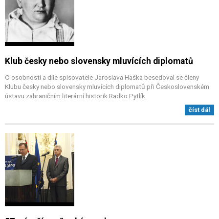
Klub česky nebo slovensky mluvících diplomatů
O osobnosti a díle spisovatele Jaroslava Haška besedoval se členy
Klubu česky nebo slovensky mluvících diplomatů při Československém
ústavu zahraničním literární historik Radko Pytlík.
číst dál