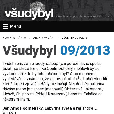
Menu
HLAVNÍ STRÁNKA
ARCHIV VYDÁNÍ
CURRENT:
VŠUDYBYL 09/2013
Všudybyl
09/2013
I viděl sem, že se raddy sstoupily, a porozmluvíc spolu,
tázati se skrze kanclířku Opatrnost daly, mohlo-li by se
vyzkoumati, kdo by toho příčinou byl? A po mnohém
1
vyhledávání oznámeno, že se nějací rotníci
a buřičí vloudili,
kteříž tajné i zjevné neřády roztrušují. Nejpředněji pak vina
dávána (nebo je tu hned jmenovali) Obžerství, Lakotnosti,
Lichvě, Chlipnosti, Pýše, Ukrutenství, Lenosti, Zahálce a
některým jiným.
Jan Amos Komenský, Labyrint světa a ráj srdce L.
P. 1623