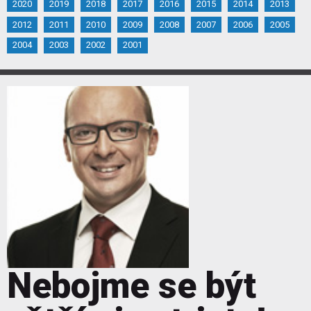
2020
2019
2018
2017
2016
2015
2014
2013
2012
2011
2010
2009
2008
2007
2006
2005
2004
2003
2002
2001
Nebojme se být