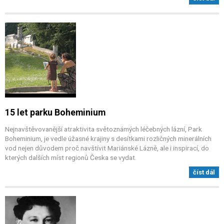
15 let parku Boheminium
Nejnavštěvovanější atraktivita světoznámých léčebných lázní, Park
Boheminium, je vedle úžasné krajiny s desítkami rozličných minerálních
vod nejen důvodem proč navštívit Mariánské Lázně, ale i inspirací, do
kterých dalších míst regionů Česka se vydat.
číst dál