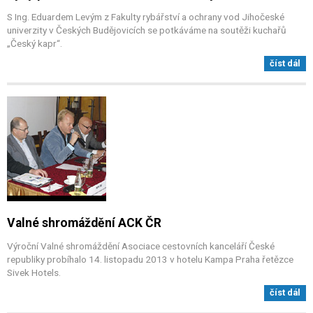
S Ing. Eduardem Levým z Fakulty rybářství a ochrany vod Jihočeské
univerzity v Českých Budějovicích se potkáváme na soutěži kuchařů
„Český kapr“.
číst dál
Valné shromáždění ACK ČR
Výroční Valné shromáždění Asociace cestovních kanceláří České
republiky probíhalo 14. listopadu 2013 v hotelu Kampa Praha řetězce
Sivek Hotels.
číst dál