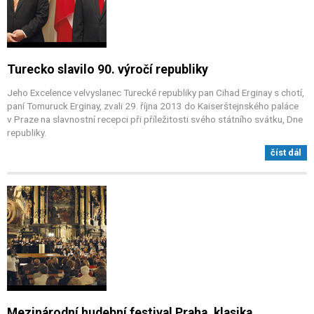
Turecko slavilo 90. výročí republiky
Jeho Excelence velvyslanec Turecké republiky pan Cihad Erginay s chotí,
paní Tomuruck Erginay, zvali 29. října 2013 do Kaiserštejnského paláce
v Praze na slavnostní recepci při příležitosti svého státního svátku, Dne
republiky.
číst dál
Mezinárodní hudební festival Praha, klasika..