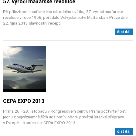
57. výročí maďarské revoluce
Při příležitosti maďarského národního svátku, 57. výročí maďarské
revoluce v roce 1956, pořádalo Velvyslanectví Maďarska v Praze dne
22. října 2013 slavnostní recepci.
číst dál
CEPA EXPO 2013
Praha 26.–28. listopadu v Kongresovém centru Praha počtvrté hostí
jednu z nejvýznamnějších událostí v oboru privátní letecké přepravy
v Evropě – konferenci CEPA EXPO 2013.
číst dál