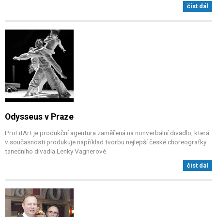
číst dál
Odysseus v Praze
ProFitArt je produkční agentura zaměřená na nonverbální divadlo, která
v současnosti produkuje například tvorbu nejlepší české choreografky
tanečního divadla Lenky Vagnerové.
číst dál