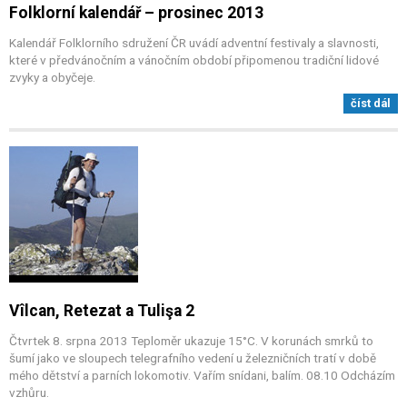
Folklorní kalendář – prosinec 2013
Kalendář Folklorního sdružení ČR uvádí adventní festivaly a slavnosti,
které v předvánočním a vánočním období připomenou tradiční lidové
zvyky a obyčeje.
číst dál
Vîlcan, Retezat a Tulişa 2
Čtvrtek 8. srpna 2013 Teploměr ukazuje 15°C. V korunách smrků to
šumí jako ve sloupech telegrafního vedení u železničních tratí v době
mého dětství a parních lokomotiv. Vařím snídani, balím. 08.10 Odcházím
vzhůru.