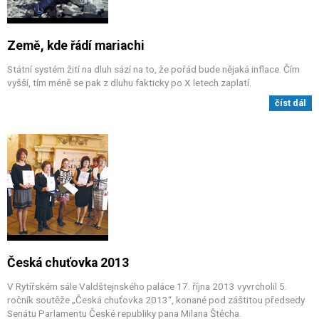
Země, kde řádí mariachi
Státní systém žití na dluh sází na to, že pořád bude nějaká inflace. Čím
vyšší, tím méně se pak z dluhu fakticky po X letech zaplatí.
číst dál
Česká chuťovka 2013
V Rytířském sále Valdštejnského paláce 17. října 2013 vyvrcholil 5.
ročník soutěže „Česká chuťovka 2013“, konané pod záštitou předsedy
Senátu Parlamentu České republiky pana Milana Štěcha.