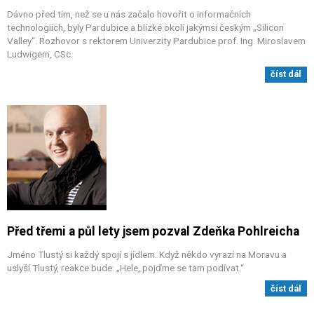
Dávno před tím, než se u nás začalo hovořit o informačních
technologiích, byly Pardubice a blízké okolí jakýmsi českým „Silicon
Valley“. Rozhovor s rektorem Univerzity Pardubice prof. Ing. Miroslavem
Ludwigem, CSc.
číst dál
Před třemi a půl lety jsem pozval Zdeňka Pohlreicha
Jméno Tlustý si každý spojí s jídlem. Když někdo vyrazí na Moravu a
uslyší Tlustý, reakce bude: „Hele, pojďme se tam podívat.“
číst dál