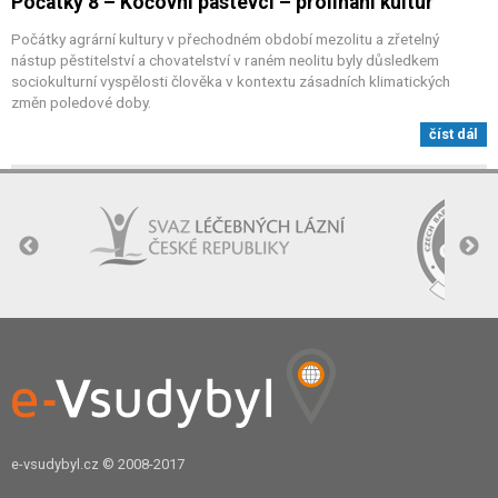
Počátky 8 – Kočovní pastevci – prolínání kultur
Počátky agrární kultury v přechodném období mezolitu a zřetelný
nástup pěstitelství a chovatelství v raném neolitu byly důsledkem
sociokulturní vyspělosti člověka v kontextu zásadních klimatických
změn poledové doby.
číst dál
e-vsudybyl.cz
© 2008-2017