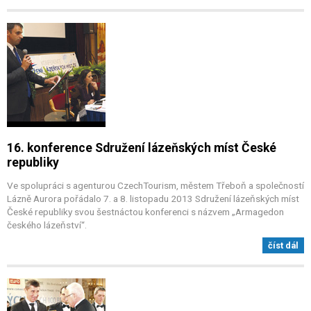
16. konference Sdružení lázeňských míst České
republiky
Ve spolupráci s agenturou CzechTourism, městem Třeboň a společností
Lázně Aurora pořádalo 7. a 8. listopadu 2013 Sdružení lázeňských míst
České republiky svou šestnáctou konferenci s názvem „Armagedon
českého lázeňství“.
číst dál