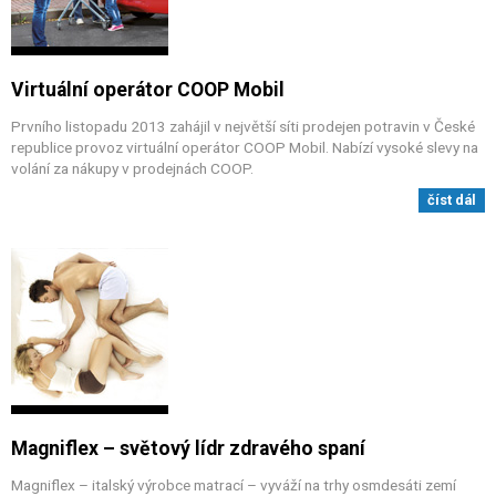
Virtuální operátor COOP Mobil
Prvního listopadu 2013 zahájil v největší síti prodejen potravin v České
republice provoz virtuální operátor COOP Mobil. Nabízí vysoké slevy na
volání za nákupy v prodejnách COOP.
číst dál
Magniflex – světový lídr zdravého spaní
Magniflex – italský výrobce matrací – vyváží na trhy osmdesáti zemí