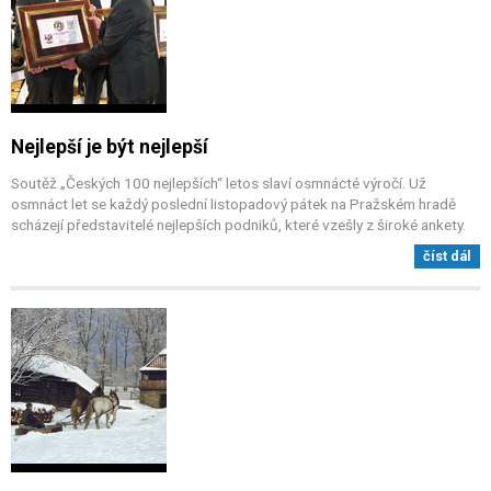
Nejlepší je být nejlepší
Soutěž „Českých 100 nejlepších“ letos slaví osmnácté výročí. Už
osmnáct let se každý poslední listopadový pátek na Pražském hradě
scházejí představitelé nejlepších podniků, které vzešly z široké ankety.
číst dál