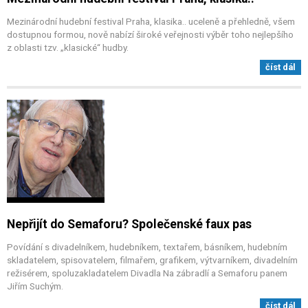
Mezinárodní hudební festival Praha, klasika.. uceleně a přehledně, všem
dostupnou formou, nově nabízí široké veřejnosti výběr toho nejlepšího
z oblasti tzv. „klasické“ hudby.
číst dál
Nepřijít do Semaforu? Společenské faux pas
Povídání s divadelníkem, hudebníkem, textařem, básníkem, hudebním
skladatelem, spisovatelem, filmařem, grafikem, výtvarníkem, divadelním
režisérem, spoluzakladatelem Divadla Na zábradlí a Semaforu panem
Jiřím Suchým.
číst dál