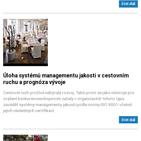
číst dál
Úloha systémů managementu jakosti v cestovním
ruchu a prognóza vývoje
Cestovní ruch prožívá nebývalý rozvoj. Také proto se jako nástroje pro
zvýšení konkurenceschopnosti začaly v organizacích tohoto typu
zavádět systémy managementu jakosti podle normy ISO 9001 včetně
jejich následných certifikací.
číst dál