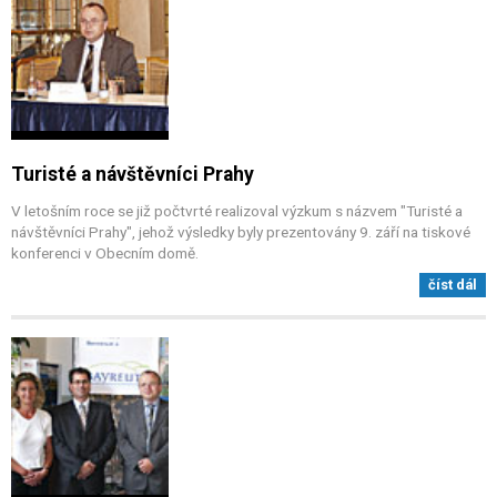
Turisté a návštěvníci Prahy
V letošním roce se již počtvrté realizoval výzkum s názvem "Turisté a
návštěvníci Prahy", jehož výsledky byly prezentovány 9. září na tiskové
konferenci v Obecním domě.
číst dál