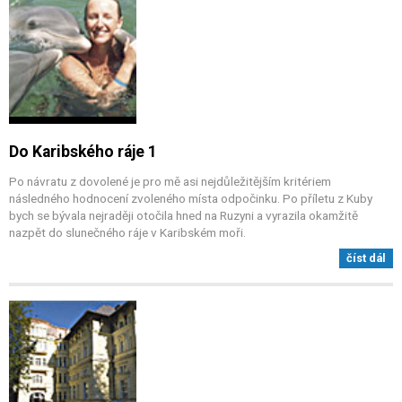
Do Karibského ráje 1
Po návratu z dovolené je pro mě asi nejdůležitějším kritériem
následného hodnocení zvoleného místa odpočinku. Po příletu z Kuby
bych se bývala nejraději otočila hned na Ruzyni a vyrazila okamžitě
nazpět do slunečného ráje v Karibském moři.
číst dál