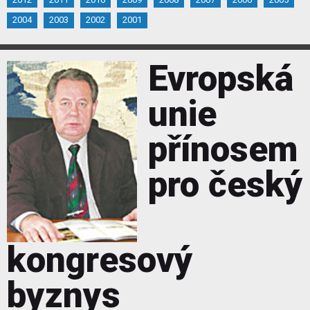
2004
2003
2002
2001
Evropská
unie
přínosem
pro český
kongresový
byznys