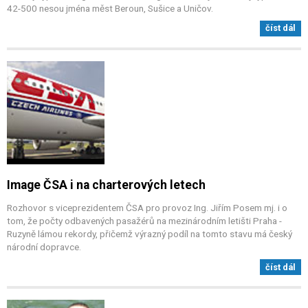
42-500 nesou jména měst Beroun, Sušice a Uničov.
číst dál
Image ČSA i na charterových letech
Rozhovor s viceprezidentem ČSA pro provoz Ing. Jiřím Posem mj. i o
tom, že počty odbavených pasažérů na mezinárodním letišti Praha -
Ruzyně lámou rekordy, přičemž výrazný podíl na tomto stavu má český
národní dopravce.
číst dál