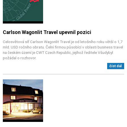
Carlson Wagonlit Travel upevnil pozici
Celosvětová síť Carlson Wagonlit Travel je od letošního roku větší o 1,7
mld. USD ročního obratu. Čelní firmou působící v oblasti business travel
na českém území je CWT Czech Republic, jejíhož ředitele Všudybyl
požádal o rozhovor.
číst dál