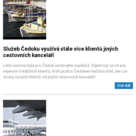
Služeb Čedoku využívá stále více klientů jiných
cestovních kanceláří
Letní sezona byla pro Čedok neobvykle úspěšná. Zájem byl ze strany
nejenom tradičních klientů, kteří jezdí s Čedokem každoročně, ale i ze
strany nových klientů od jiných cestovních kanceláří.
číst dál