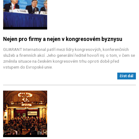
Nejen pro firmy a nejen v kongresovém byznysu
GUARANT International patří mezi lídry kongresových, konferenčních
služeb a firemních akcí. Jeho generální ředitel hovoří mj. o tom, v čem se
změnila situace na českém kongresovém trhu oproti době před
vstupem do Evropské unie.
číst dál