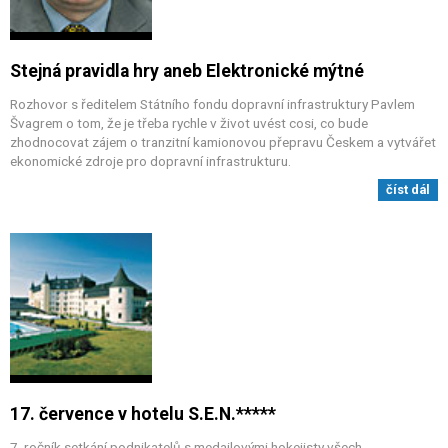
Stejná pravidla hry aneb Elektronické mýtné
Rozhovor s ředitelem Státního fondu dopravní infrastruktury Pavlem
Švagrem o tom, že je třeba rychle v život uvést cosi, co bude
zhodnocovat zájem o tranzitní kamionovou přepravu Českem a vytvářet
ekonomické zdroje pro dopravní infrastrukturu.
číst dál
17. července v hotelu S.E.N.*****
7. ročník setkání podnikatelů s medailovými hokejisty všech