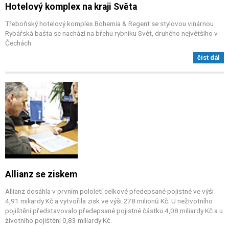
Hotelový komplex na kraji Světa
Třeboňský hotelový komplex Bohemia & Regent se stylovou vinárnou
Rybářská bašta se nachází na břehu rybníku Svět, druhého největšího v
Čechách.
číst dál
Allianz se ziskem
Allianz dosáhla v prvním pololetí celkové předepsané pojistné ve výši
4,91 miliardy Kč a vytvořila zisk ve výši 278 milionů Kč. U neživotního
pojištění představovalo předepsané pojistné částku 4,08 miliardy Kč a u
životního pojištění 0,83 miliardy Kč.