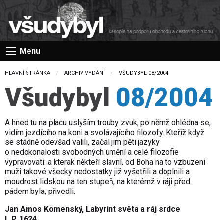
Menu
HLAVNÍ STRÁNKA
ARCHIV VYDÁNÍ
CURRENT:
VŠUDYBYL 08/2004
Všudybyl
08/2004
A hned tu na placu uslyším trouby zvuk, po němž ohlédna se,
vidím jezdícího na koni a svolávajícího filozofy. Kteříž když
se stádně odevšad valili, začal jim pěti jazyky
o nedokonalosti svobodných umění a celé filozofie
vypravovati: a kterak někteří slavní, od Boha na to vzbuzeni
muži takové všecky nedostatky již vyšetřili a doplnili a
moudrost lidskou na ten stupeň, na kterémž v ráji před
pádem byla, přivedli.
Jan Amos Komenský, Labyrint světa a ráj srdce
L.P. 1624