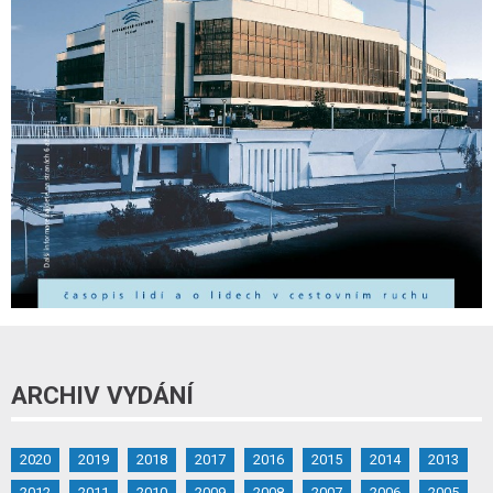
ARCHIV VYDÁNÍ
2020
2019
2018
2017
2016
2015
2014
2013
2012
2011
2010
2009
2008
2007
2006
2005