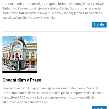
Horská osada Podbanské je vstupnou bránou západnej časti Vysokých
Tatier, nad ktorou dominuje majestátny Kriváň. Do prírodnej scenérie
mohutných tatranských lesov je tu citlivo vsadený jeden z najväčších a
najexkluzívnejších hotelov Slovenska.
číst dál
Obecní dům v Praze
Obecní dům patří k nejvýznamnějším secesním stavbám v Praze. V
tomto monumentálním reprezentativním paláci s impozantním sálem s
kapacitou 1200 míst se každoročně uskuteční stovky prestižních
kulturních a společenských akcí.