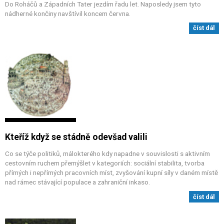
Do Roháčů a Západních Tater jezdím řadu let. Naposledy jsem tyto
nádherné končiny navštívil koncem června.
číst dál
Kteříž když se stádně odevšad valili
Co se týče politiků, málokterého kdy napadne v souvislosti s aktivním
cestovním ruchem přemýšlet v kategoriích: sociální stabilita, tvorba
přímých i nepřímých pracovních míst, zvyšování kupní síly v daném místě
nad rámec stávající populace a zahraniční inkaso.
číst dál