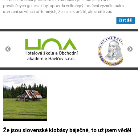
poválečných generací byl opravdu velkolepý. Loučení vyznělo pak v
utvrzení se všech přítomných, že za rok určitě, ale určitě zas.
číst dál
Že jsou slovenské klobásy báječné, to už jsem věděl