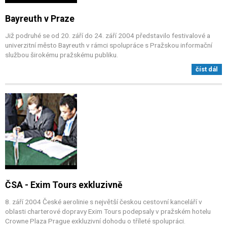
Bayreuth v Praze
Již podruhé se od 20. září do 24. září 2004 představilo festivalové a
univerzitní město Bayreuth v rámci spolupráce s Pražskou informační
službou širokému pražskému publiku.
číst dál
ČSA - Exim Tours exkluzivně
8. září 2004 České aerolinie s největší českou cestovní kanceláří v
oblasti charterové dopravy Exim Tours podepsaly v pražském hotelu
Crowne Plaza Prague exkluzivní dohodu o tříleté spolupráci.