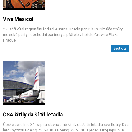
Viva Mexico!
22. září vítal regionální ředitel Austria Hotels pan Klaus Pilz účastníky
mexické party - obchodní partnery a přátele v hotelu Crowne Plaza
Prague.
číst dál
ČSA křtily další tři letadla
České aerolinie 31. srpna slavnostně křtily další tři letadla své flotily. Dva
letouny typu Boeing 737-400 a Boeing 737-500 a jeden stroj typu ATR