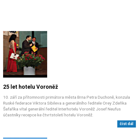
25 let hotelu Voroněž
10. září za přítomnosti primátora města Brna Petra Duchoně, konzula
Ruské federace Viktora Sibileva a generálního ředitele Orey Zdeňka
Šafaříka vítal generální ředitel Interhotelu Voroněž Josef Neufus
účastníky recepce ke čtvrtstoletí hotelu Voroněž.
číst dál