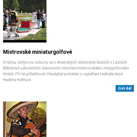
Mistrovské miniaturgolfové
Druhou zářijovou sobotu se v Anenských slatinných lázních v Lázních
Bělohrad uskutečnilo slavnostní otevření mistrovského minigolfového
hřiště. Při té příležitosti Všudybyl požádal o vyjádření ředitele lázní
Radima Kalfuse.
číst dál