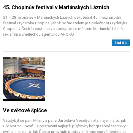
45. Chopinův festival v Mariánských Lázních
21. - 28. srpna se v Mariánských Lázních uskutečnil 45. mezinárodní
festival Fryderyka Chopina, jehož pořadatelem je Společnost Fryderyka
Chopina v České republice ve spolupráci s městem Mariánské Lázně a
reklamní a uměleckou agenturou AROKO.
číst dál
Ve světové špičce
Všudybyl se paní Mileny a pana Jaroslava Veselých ptal nejen na to, jak
ProMoPro upevňuje postavení nejlepší půjčovny kongresové techniky
světa, ale i na to, jak Česko upevňuje postavení kongresové destinace.