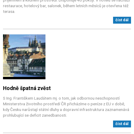
restaurace, hotelový bar, salonek, během letních měsíců je otevřena též
terasa.
číst dál
Hodně špatná zvěst
S Ing. Františkem Laudátem mj. o tom, jak odbornou neschopností
Ministerstva životního prostředí ČR přicházíme o peníze z EU v době,
kdy Česku narůstají státní dluhy a dopravní infrastruktura zaznamenává
prohlubující se deficit zanedbanosti.
číst dál