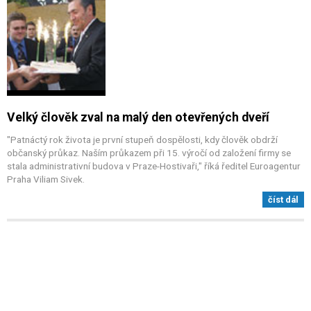
Velký člověk zval na malý den otevřených dveří
"Patnáctý rok života je první stupeň dospělosti, kdy člověk obdrží
občanský průkaz. Naším průkazem při 15. výročí od založení firmy se
stala administrativní budova v Praze-Hostivaři," říká ředitel Euroagentur
Praha Viliam Sivek.
číst dál