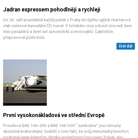
Jadran expressem pohodlněji a rychleji
Do 26. září pravidelně každý pátek z Prahy do Splitu vyjíždí charterový
vlak cestovní kanceláře ČD travel. V loňském roce odvezl více než šest
tisíc pasažérů a šest set automobilů a motocyklů. Cyklistům
přepravoval jízdní kola.
číst dál
První vysokonákladová ve střední Evropě
Proudová BAE 146-200 a BAE 146-300 "Jumbolina" jsou letouny
skutečně královskými. Svědčí o tom fakt, že svůj mimořádný komfort
poskytují nejen klientům zlínské společnosti Discovery Travel, ale i