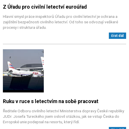
Z Úřadu pro civilní letectví euroúřad
Hlavní smysl práce inspektorů Úřadu pro civilní letectví je ochrana a
zajištění bezpečnosti civilního letectví. Od toho se odvozují veškeré
procesy i struktura úřadu.
číst dál
Ruku v ruce s letectvím na sobě pracovat
Ředitele Odboru civilního letectví Ministerstva dopravy České republiky
JUDr. Josefa Tureckého jsem oslovil otázkou, jak se vstup Česka do
Evropské unie podepsal na resortu, který řídí.