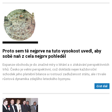
Proto sem tě nejprve na tuto vysokost uvedl, aby
sobě naň z cela nejprv pohleděl
Expanze obchodu je do značné míry o létání a o získávání perspektivních
trhů. Česko je velmi perspektivní, což dokládá nejen každoroční
schodek jeho platební bilance a rostoucí zadluženost státu, ale i trvale
růstová dynamika zdejšího leteckého byznysu.
číst dál