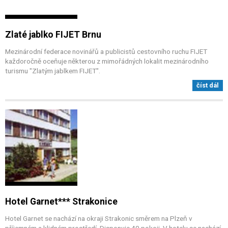
Zlaté jablko FIJET Brnu
Mezinárodní federace novinářů a publicistů cestovního ruchu FIJET
každoročně oceňuje některou z mimořádných lokalit mezinárodního
turismu "Zlatým jablkem FIJET".
číst dál
Hotel Garnet*** Strakonice
Hotel Garnet se nachází na okraji Strakonic směrem na Plzeň v
příjemném a klidném prostředí. Disponuje 40 pokoji. V hotelu se nachází