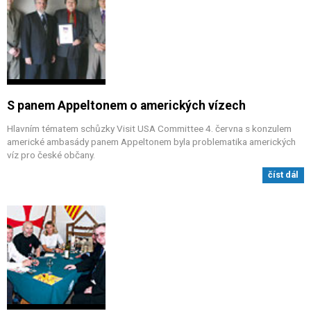
S panem Appeltonem o amerických vízech
Hlavním tématem schůzky Visit USA Committee 4. června s konzulem
americké ambasády panem Appeltonem byla problematika amerických
víz pro české občany.
číst dál