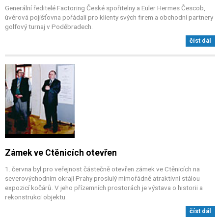
Generální ředitelé Factoring České spořitelny a Euler Hermes Čescob,
úvěrová pojišťovna pořádali pro klienty svých firem a obchodní partnery
golfový turnaj v Poděbradech.
číst dál
Zámek ve Ctěnicích otevřen
1. června byl pro veřejnost částečně otevřen zámek ve Ctěnicích na
severovýchodním okraji Prahy proslulý mimořádně atraktivní stálou
expozicí kočárů. V jeho přízemních prostorách je výstava o historii a
rekonstrukci objektu.
číst dál