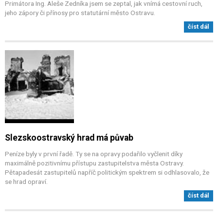
Primátora Ing. Aleše Zedníka jsem se zeptal, jak vnímá cestovní ruch,
jeho zápory či přínosy pro statutární město Ostravu.
číst dál
Slezskoostravský hrad má půvab
Peníze byly v první řadě. Ty se na opravy podařilo vyčlenit díky
maximálně pozitivnímu přístupu zastupitelstva města Ostravy.
Pětapadesát zastupitelů napříč politickým spektrem si odhlasovalo, že
se hrad opraví.
číst dál