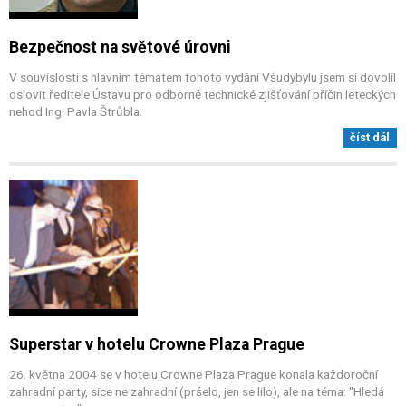
Bezpečnost na světové úrovni
V souvislosti s hlavním tématem tohoto vydání Všudybylu jsem si dovolil
oslovit ředitele Ústavu pro odborně technické zjišťování příčin leteckých
nehod Ing. Pavla Štrůbla.
číst dál
Superstar v hotelu Crowne Plaza Prague
26. května 2004 se v hotelu Crowne Plaza Prague konala každoroční
zahradní party, sice ne zahradní (pršelo, jen se lilo), ale na téma: "Hledá