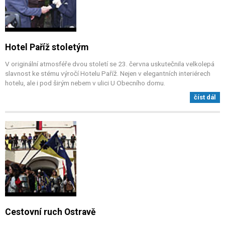
Hotel Paříž stoletým
V originální atmosféře dvou století se 23. června uskutečnila velkolepá
slavnost ke stému výročí Hotelu Paříž. Nejen v elegantních interiérech
hotelu, ale i pod širým nebem v ulici U Obecního domu.
číst dál
Cestovní ruch Ostravě