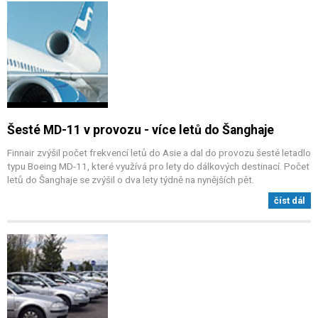
Šesté MD-11 v provozu - více letů do Šanghaje
Finnair zvýšil počet frekvencí letů do Asie a dal do provozu šesté letadlo
typu Boeing MD-11, které využívá pro lety do dálkových destinací. Počet
letů do Šanghaje se zvýšil o dva lety týdně na nynějších pět.
číst dál