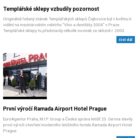
Templářské sklepy vzbudily pozornost
Originálně řešený stánek Templářských sklepů Čejkovice byl v květnu k
vidění na mezinárodním veletrhu "Víno a destiláty 2004" v Praze.
Templářské sklepy tu představily několik novinek ze sklizně r. 2003.
číst dál
První výročí Ramada Airport Hotel Prague
EuroAgentur Praha, M.I.P. Group a Česká správa letišť 23. června slavily
první výročí otevření moderního letištního hotelu Ramada Airport Hotel
Prague.