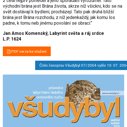
z cela nejprv pohleděl a jeho spořádání vyrozuměl. Tato
východní brána jest Brána života, skrze níž všickni, kdo se na
svět dostávají k bydlení, procházejí. Tato pak druhá bližší
brána jest Brána rozchodu, z níž jedenkaždý, jak komu los
padne, k tomu neb jinému povolání se obrací.“
Jan Amos Komenský, Labyrint světa a ráj srdce
L.P. 1624
PDF verze ke stažení
Číslo časopisu Všudybyl 07/2004 vyšlo 10. 07. 200