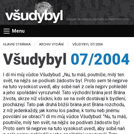
Menu
HLAVNÍ STRÁNKA
ARCHIV VYDÁNÍ
CURRENT:
VŠUDYBYL 07/2004
Všudybyl
07/2004
I dí mi můj vůdce Všudybud: „Nu, tu máš, poutníče, milý ten
svět, na nějžs se podívati žádostiv byl. Proto sem tě nejprve
na tuto vysokost uvedl, aby sobě naň z cela nejprv pohleděl
a jeho spořádání vyrozuměl. Tato východní brána jest Brána
života, skrze níž všickni, kdo se na svět dostávají k bydlení,
procházejí. Tato pak druhá bližší brána jest Brána rozchodu,
z níž jedenkaždý, jak komu los padne, k tomu neb jinému
povolání se obrací."I dí mi můj vůdce Všudybud: "Nu, tu máš,
poutníče, milý ten svět, na nějžs se podívati žádostiv byl.
Proto sem tě nejprve na tuto vysokost uvedl, aby sobě naň