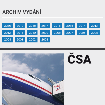
ARCHIV VYDÁNÍ
2020
2019
2018
2017
2016
2015
2014
2013
2012
2011
2010
2009
2008
2007
2006
2005
2004
2003
2002
2001
ČSA