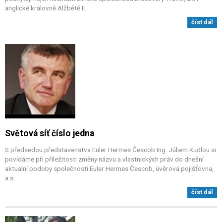
anglické královně Alžbětě II.
číst dál
Světová síť číslo jedna
S předsedou představenstva Euler Hermes Čescob Ing. Júliem Kudlou si
povídáme při příležitosti změny názvu a vlastnických práv do dnešní
aktuální podoby společnosti Euler Hermes Čescob, úvěrová pojišťovna,
a.s.
číst dál