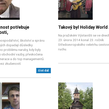
nost potřebuje
Takový byl Holiday World
sti,
Na pražském Výstavišti se ve dnech
23. února 2014 konal 23. ročník
ospodářství, školství a správu
Středoevropského veletrhu cestov
ných dopadají důsledky
ruchu.
ho problému naruby, kdy byly
y obchodní vazby, přeskočena
enerace a do top managementů
 bez zkušeností.
číst dál