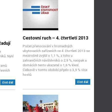
Cestovní ruch – 4. čtvrtletí 2013
žadují
Počet přenocování v hromadných
ubytovacích zařízeních ve 4. čtvrtletí 2013 se
a
meziročně zvýšil o 1,1 %, z toho u
íků. Nyní
zahraničních návštěvníků o 2,9 %, naopak u
domácích tento ukazatel o 1,6 % klesl.
gramů
Celkově v tomto období přijelo o 3,9 % více
fesních
hostů.
číst dál
číst dál