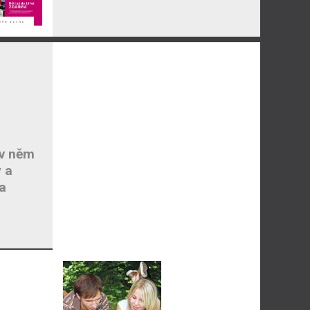
 v něm
y a
a