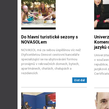
Do hlavní turistické sezony s
Univer
NOVASOLem
Komens
jazyků 
NOVASOL má za sebou úspěšnou víc než
čtyřicetiletou činnost cestovní kanceláře
Univerzit
specializující se na ubytovávání formou
v současn
pronájmů v rekreačních domech, bytech,
republice,
apartmánech, chatách, chalupách a
jazykové 
rezidencích.
Certificat
číst dál