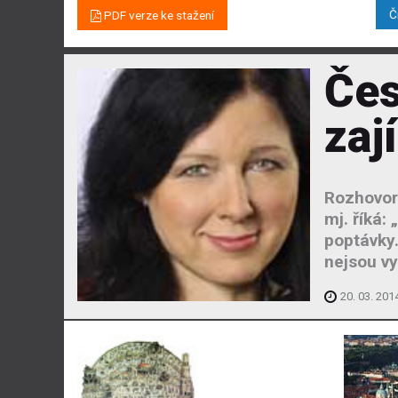
Č
PDF verze ke stažení
Čes
zaj
Rozhovor 
mj. říká:
poptávky.
nejsou vy
20. 03. 201