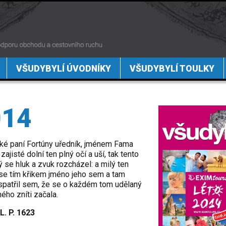
VŠUDYBYLÍ ÚVODNÍKY
VŠUDYBYLÍ TOULKY
014
 také paní Fortúny uředník, jménem Fama
ajisté dolní ten plný očí a uší, tak tento
ý se hluk a zvuk rozcházel: a milý ten
e se tím křikem jméno jeho sem a tam
 spatřil sem, že se o každém tom udělaný
ného zníti začala.
. P. 1623