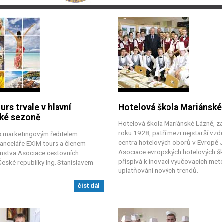
urs trvale v hlavní
Hotelová škola Mariánské
cké sezoně
Hotelová škola Mariánské Lázně, z
roku 1928, patří mezi nejstarší vzd
 s marketingovým ředitelem
centra hotelových oborů v Evropě 
kanceláře EXIM tours a členem
Asociace evropských hotelových š
nstva Asociace cestovních
přispívá k inovaci vyučovacích met
České republiky Ing. Stanislavem
uplatňování nových trendů.
číst dál