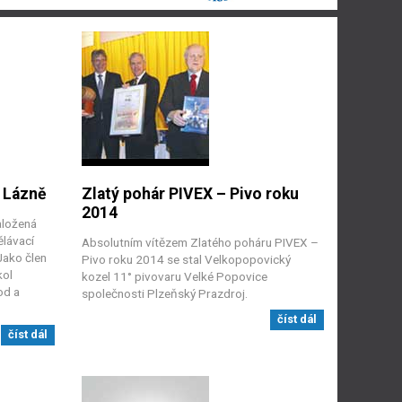
 Lázně
Zlatý pohár PIVEX – Pivo roku
2014
aložená
ělávací
Absolutním vítězem Zlatého poháru PIVEX –
Jako člen
Pivo roku 2014 se stal Velkopopovický
kol
kozel 11° pivovaru Velké Popovice
od a
společnosti Plzeňský Prazdroj.
číst dál
číst dál