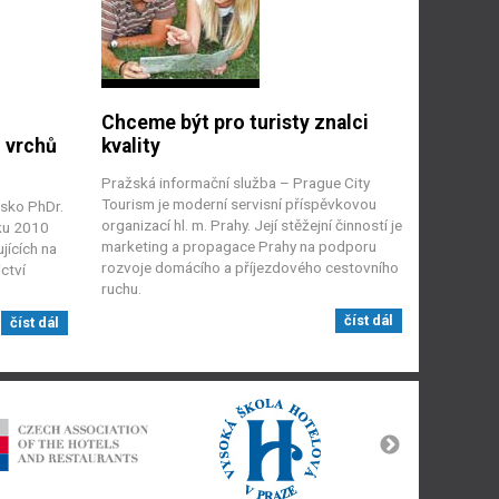
Chceme být pro turisty znalci
 vrchů
kvality
Pražská informační služba – Prague City
Tourism je moderní servisní příspěvkovou
sko PhDr.
organizací hl. m. Prahy. Její stěžejní činností je
ku 2010
marketing a propagace Prahy na podporu
jících na
rozvoje domácího a příjezdového cestovního
ctví
ruchu.
číst dál
číst dál