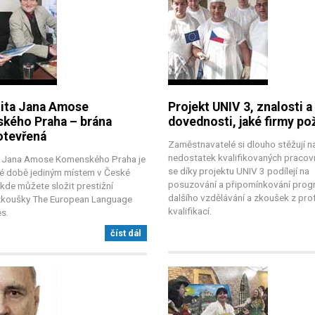
zita Jana Amose
Projekt UNIV 3, znalosti a
kého Praha – brána
dovednosti, jaké firmy po
otevřená
Zaměstnavatelé si dlouho stěžují n
nedostatek kvalifikovaných pracovn
a Jana Amose Komenského Praha je
se díky projektu UNIV 3 podílejí na
é době jediným místem v České
posuzování a připomínkování pro
 kde můžete složit prestižní
dalšího vzdělávání a zkoušek z pro
zkoušky The European Language
kvalifikací.
es.
číst dál