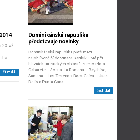
 2014
Dominikánská republika
představuje novinky
 20. až
Dominikánská republika patří mezi
ního
nejoblíbenější destinace Karibiku. Má pět
hlavních turistických oblastí: Puerto Plata –
Cabarete – Sosua, La Romana – Bayahibe,
číst dál
Samana – Las Terrenas, Boca Chica – Juan
Dolio a Punta Cana.
číst dál