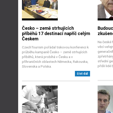
Česko – země strhujících
Budouc
příběhů 17 destinací napříč celým
zkušeno
Českem
Na české h
věcí veřej
CzechTourism pořádal tiskovou konferenci k
generační
průběhu kampaně Česko – země strhujících
zpřetrhán
příběhů, která probíhá v Česku a v
střední g
příhraničních oblastech Německa, Rakouska,
přišli lidé
Slovenska a Polska.
číst dál