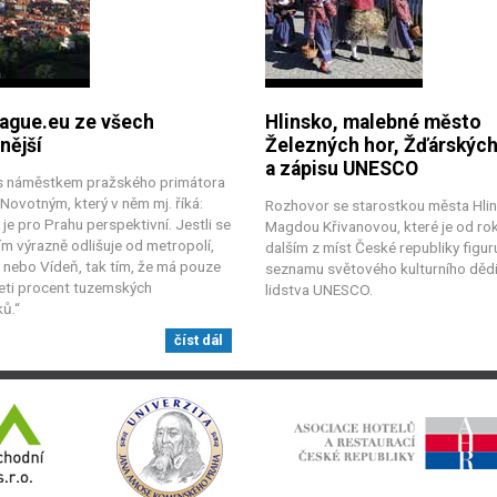
ague.eu ze všech
Hlinsko, malebné město
nější
Železných hor, Žďárských
a zápisu UNESCO
 s náměstkem pražského primátora
ovotným, který v něm mj. říká:
Rozhovor se starostkou města Hlin
 je pro Prahu perspektivní. Jestli se
Magdou Křivanovou, které je od ro
m výrazně odlišuje od metropolí,
dalším z míst České republiky figuru
n nebo Vídeň, tak tím, že má pouze
seznamu světového kulturního dědi
eti procent tuzemských
lidstva UNESCO.
ů.“
číst dál