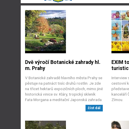
Dvě výročí Botanické zahrady hl.
EXIM to
m. Prahy
turisti
V Botanické zahradě hlavního města Prahy se
Interview
pěstuje na patnáct tisíc druhů rostlin. Je zde
cestovní 
na třicet hektarů expozičních ploch, mimo jiné
představe
historická vinice sv. Kláry, tropický skleník
kanceláří 
Fata Morgana a meditační Japonská zahrada.
Zímou.
číst dál