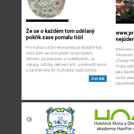
Že se o každém tom udělaný
www.pr
pokřik zase pomalu tišil
nejúder
Pro každou tržní ekonomiku je důležité být
Interview
zemí, kam se sluší jezdit za byznysem,
Václavem N
léčením, poznáváním a vzděláváním, za
„Český trh
nákupy, zážitky, rekreací atd., poněvadž spolu
Praha něčí
s návštěvníky do ní přichází další peníze.
jako Berlí
okolo des
číst dál
návštěvník