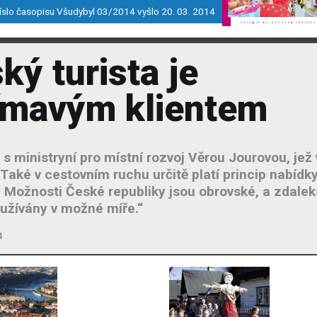
íslo časopisu Všudybyl 03/2014 vyšlo 20. 03. 2014
ký turista je
ímavým klientem
s ministryní pro místní rozvoj Věrou Jourovou, jež
 „Také v cestovním ruchu určitě platí princip nabídk
 Možnosti České republiky jsou obrovské, a zdalek
užívány v možné míře.“
4