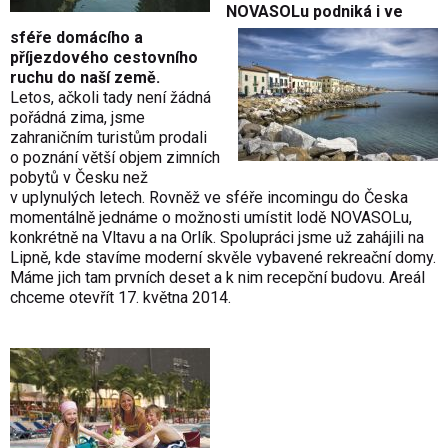
NOVASOLu podniká i ve
sféře domácího a
příjezdového cestovního
ruchu do naší země.
Letos, ačkoli tady není žádná
pořádná zima, jsme
zahraničním turistům prodali
o poznání větší objem zimních
pobytů v Česku než
v uplynulých letech. Rovněž ve sféře incomingu do Česka
momentálně jednáme o možnosti umístit lodě NOVASOLu,
konkrétně na Vltavu a na Orlík. Spolupráci jsme už zahájili na
Lipně, kde stavíme moderní skvěle vybavené rekreační domy.
Máme jich tam prvních deset a k nim recepční budovu. Areál
chceme otevřít 17. května 2014.