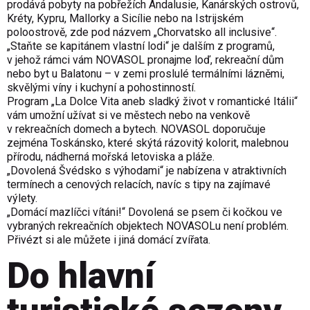
prodává pobyty na pobřežích Andalusie, Kanárských ostrovů,
Kréty, Kypru, Mallorky a Sicílie nebo na Istrijském
poloostrově, zde pod názvem „Chorvatsko all inclusive“.
„Staňte se kapitánem vlastní lodi“ je dalším z programů,
v jehož rámci vám NOVASOL pronajme loď, rekreační dům
nebo byt u Balatonu – v zemi proslulé termálními lázněmi,
skvělými víny i kuchyní a pohostinností.
Program „La Dolce Vita aneb sladký život v romantické Itálii“
vám umožní užívat si ve městech nebo na venkově
v rekreačních domech a bytech. NOVASOL doporučuje
zejména Toskánsko, které skýtá rázovitý kolorit, malebnou
přírodu, nádherná mořská letoviska a pláže.
„Dovolená Švédsko s výhodami“ je nabízena v atraktivních
termínech a cenových relacích, navíc s tipy na zajímavé
výlety.
„Domácí mazlíčci vítáni!“ Dovolená se psem či kočkou ve
vybraných rekreačních objektech NOVASOLu není problém.
Přivézt si ale můžete i jiná domácí zvířata.
Do hlavní