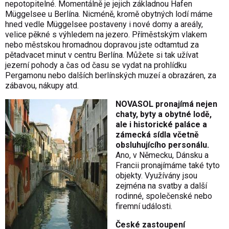
nepotopitelné. Momentálně je jejich základnou Hafen
Müggelsee u Berlína. Nicméně, kromě obytných lodí máme
hned vedle Müggelsee postaveny i nové domy a areály,
velice pěkné s výhledem na jezero. Příměstským vlakem
nebo městskou hromadnou dopravou jste odtamtud za
pětadvacet minut v centru Berlína. Můžete si tak užívat
jezerní pohody a čas od času se vydat na prohlídku
Pergamonu nebo dalších berlínských muzeí a obrazáren, za
zábavou, nákupy atd.
NOVASOL pronajímá nejen
chaty, byty a obytné lodě,
ale i historické paláce a
zámecká sídla včetně
obsluhujícího personálu.
Ano, v Německu, Dánsku a
Francii pronajímáme také tyto
objekty. Využívány jsou
zejména na svatby a další
rodinné, společenské nebo
firemní události.
České zastoupení