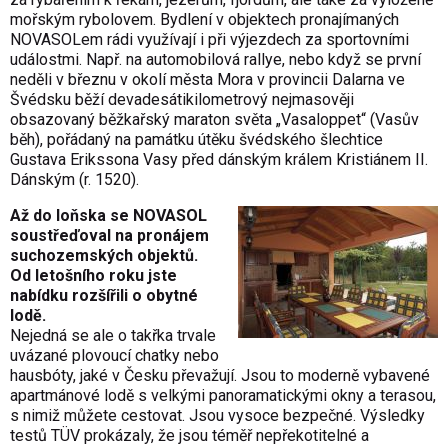
mořským rybolovem. Bydlení v objektech pronajímaných
NOVASOLem rádi využívají i při výjezdech za sportovními
událostmi. Např. na automobilová rallye, nebo když se první
neděli v březnu v okolí města Mora v provincii Dalarna ve
Švédsku běží devadesátikilo­metrový nejmasověji
obsazovaný běžkařský maraton světa „Vasaloppet“ (Vasův
běh), pořádaný na památku útěku švédského šlechtice
Gustava Erikssona Vasy před dánským králem Kristiánem II.
Dánským (r. 1520).
Až do loňska se NOVASOL
soustřeďoval na pronájem
suchozemských objektů.
Od letošního roku jste
nabídku rozšířili o obytné
lodě.
Nejedná se ale o takřka trvale
uvázané plovoucí chatky nebo
hausbóty, jaké v Česku převažují. Jsou to moderně vybavené
apartmánové lodě s velkými panoramatickými okny a terasou,
s nimiž můžete cestovat. Jsou vysoce bezpečné. Výsledky
testů TÜV prokázaly, že jsou téměř nepřekotitelné a