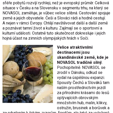
sféře pobytů rozvíjí rychleji, než je evropský průměr. Celková
situace v Česku a na Slovensku v segmentu trhu, na který se
NOVASOL zaměřuje, je vůbec velice slibná. Cestování spojuje
země a jejich obyvatele. Češi a Slováci rádi a hodně cestují.
A nejen v rámci Evropy. Chtějí navštěvovat další a další země
a poznávat tamní život a kulturu. Zajímají se o sportovní a
kulturní události. Ostatně tuto skutečnost dokresluje i jejich
hojná účast na zimních olympijských hrách v Soči.
Velice atraktivními
destinacemi jsou
skandinávské země, kde je
NOVASOL tradičně silný.
Pochopitelně. NOVASOL se
zrodil v Dánsku, odkud se
vydal na úspěšnou expanzi.
Spousty Čechů a Slováků tam
naším prostřednictvím jezdí
za přírodními krásami do lesů
oplývajících obrovským
množstvím hub, malin, klikvy,
ostružin, brusinek a borůvek a
za rybařením k řekám, jezerům, fjordům, ale také za vyloženě