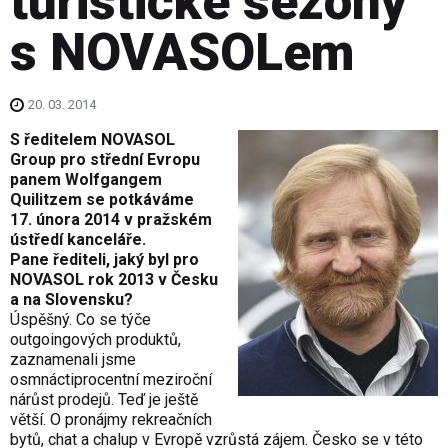
turistické sezony
s NOVASOLem
20. 03. 2014
S ředitelem NOVASOL
Group pro střední Evropu
panem Wolfgangem
Quilitzem se potkáváme
17. února 2014 v pražském
ústředí kanceláře.
Pane řediteli, jaký byl pro
NOVASOL rok 2013 v Česku
a na Slovensku?
Úspěšný. Co se týče
outgoingových produktů,
zaznamenali jsme
osmnáctiprocentní meziroční
nárůst prodejů. Teď je ještě
větší. O pronájmy rekreačních
bytů, chat a chalup v Evropě vzrůstá zájem. Česko se v této