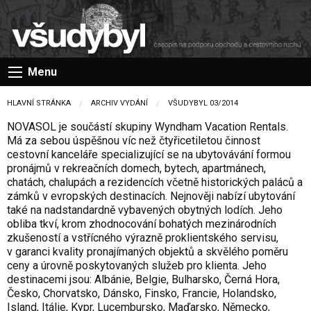
Menu
HLAVNÍ STRÁNKA
ARCHIV VYDÁNÍ
VŠUDYBYL 03/2014
NOVASOL je součástí skupiny Wyndham Vacation Rentals.
Má za sebou úspěšnou víc než čtyřicetiletou činnost
cestovní kanceláře specializující se na ubytovávání formou
pronájmů v rekreačních domech, bytech, apartmánech,
chatách, chalupách a rezidencích včetně historických paláců a
zámků v evropských destinacích. Nejnověji nabízí ubytování
také na nadstandardně vybavených obytných lodích. Jeho
obliba tkví, krom zhodnocování bohatých mezinárodních
zkušeností a vstřícného výrazně proklientského servisu,
v garanci kvality pronajímaných objektů a skvělého poměru
ceny a úrovně poskytovaných služeb pro klienta. Jeho
destinacemi jsou: Albánie, Belgie, Bulharsko, Černá Hora,
Česko, Chorvatsko, Dánsko, Finsko, Francie, Holandsko,
Island, Itálie, Kypr, Lucembursko, Maďarsko, Německo,