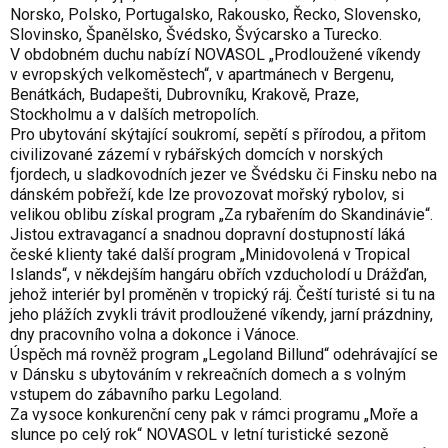
Norsko, Polsko, Portugalsko, Rakousko, Řecko, Slovensko,
Slovinsko, Španělsko, Švédsko, Švýcarsko a Turecko.
V obdobném duchu nabízí NOVASOL „Prodloužené víkendy
v evropských velkoměstech“, v apartmánech v Bergenu,
Benátkách, Budapešti, Dubrovníku, Krakově, Praze,
Stockholmu a v dalších metropolích.
Pro ubytování skýtající soukromí, sepětí s přírodou, a přitom
civilizované zázemí v rybářských domcích v norských
fjordech, u sladkovodních jezer ve Švédsku či Finsku nebo na
dánském pobřeží, kde lze provozovat mořský rybolov, si
velikou oblibu získal program „Za rybařením do Skandinávie“.
Jistou extravagancí a snadnou dopravní dostupností láká
české klienty také další program „Minidovolená v Tropical
Islands“, v někdejším hangáru obřích vzducholodí u Drážďan,
jehož interiér byl proměněn v tropický ráj. Čeští turisté si tu na
jeho plážích zvykli trávit prodloužené víkendy, jarní prázdniny,
dny pracovního volna a dokonce i Vánoce.
Úspěch má rovněž program „Legoland Billund“ odehrávající se
v Dánsku s ubytováním v rekreačních domech a s volným
vstupem do zábavního parku Legoland.
Za vysoce konkurenční ceny pak v rámci programu „Moře a
slunce po celý rok“ NOVASOL v letní turistické sezoně