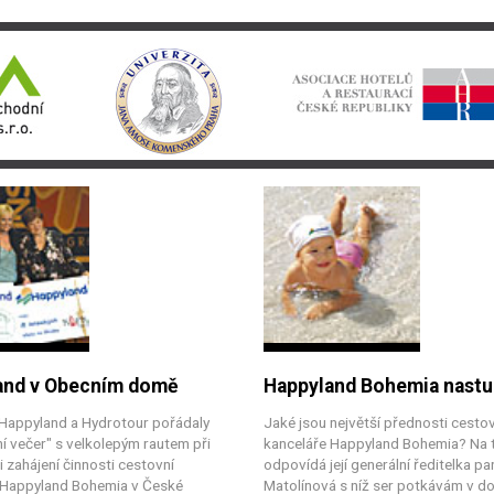
and v Obecním domě
Happyland Bohemia nastu
 Happyland a Hydrotour pořádaly
Jaké jsou největší přednosti cesto
í večer" s velkolepým rautem při
kanceláře Happyland Bohemia? Na 
ti zahájení činnosti cestovní
odpovídá její generální ředitelka pa
 Happyland Bohemia v České
Matolínová s níž ser potkávám v do