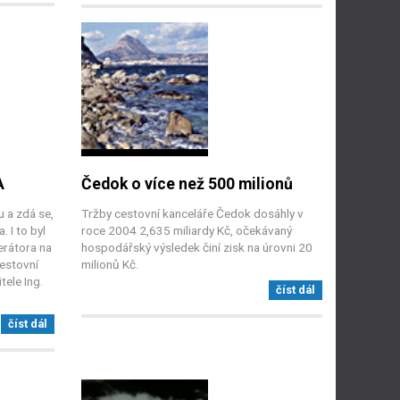
A
Čedok o více než 500 milionů
 a zdá se,
Tržby cestovní kanceláře Čedok dosáhly v
. I to byl
roce 2004 2,635 miliardy Kč, očekávaný
erátora na
hospodářský výsledek činí zisk na úrovni 20
estovní
milionů Kč.
tele Ing.
číst dál
číst dál