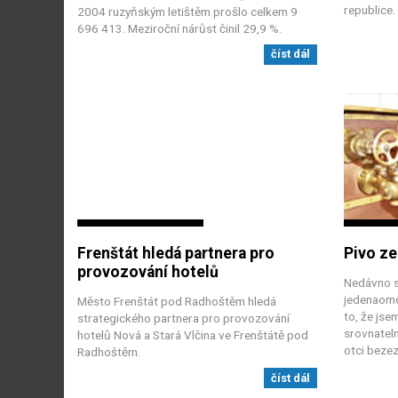
republice.
2004 ruzyňským letištěm prošlo celkem 9
696 413. Meziroční nárůst činil 29,9 %.
číst dál
Frenštát hledá partnera pro
Pivo ze
provozování hotelů
Nedávno s
jedenaomd
Město Frenštát pod Radhoštěm hledá
to, že jse
strategického partnera pro provozování
srovnatel
hotelů Nová a Stará Vlčina ve Frenštátě pod
otci bezez
Radhoštěm.
číst dál