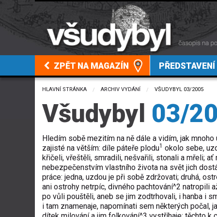
ZPĚT NA MAGAZÍN
PŘEDSTAVENÍ
HLAVNÍ STRÁNKA
ARCHIV VYDÁNÍ
CURRENT:
VŠUDYBYL 03/2005
Všudybyl
03/2
Hledím sobě mezitím na ně dále a vidím, jak mnoho u
1
zajisté na větším: díle páteře plodu
okolo sebe, uzd
křičeli, vřeštěli, smradili, nešvařili, stonali a mřeli;
nebezpečenstvím vlastního života na svět jich dostáv
práce: jedna, uzdou je při sobě zdržovati; druhá, ost
ani ostrohy netrpíc, divného pachtování^2 natropili a
po vůli pouštěli, aneb se jim zodtrhovali, i hanba i 
i tam znamenaje, napomínati sem některých počal, ja
dítek milování a jim folkování^3 vystříhaje; těchto