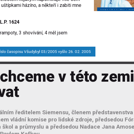
uštípkami házíno, a někteří i zabiti mne
L.P. 1624
 trampoty, 3 shovívání, 4 měl jsem
íslo časopisu Všudybyl 03/2005 vyšlo 26. 02. 2005
 chceme v této zemi
vat
álním ředitelem Siemensu, členem představenstva
em vládní komise pro lidské zdroje, předsedou Fór
 škol a průmyslu a předsedou Nadace Jana Amos
Pavlem Kafkou.