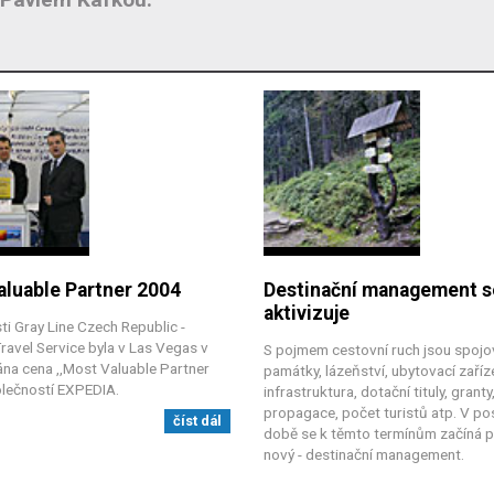
luable Partner 2004
Destinační management s
aktivizuje
i Gray Line Czech Republic -
avel Service byla v Las Vegas v
S pojmem cestovní ruch jsou spojo
na cena ,,Most Valuable Partner
památky, lázeňství, ubytovací zaříze
lečností EXPEDIA.
infrastruktura, dotační tituly, granty
propagace, počet turistů atp. V po
číst dál
době se k těmto termínům začíná p
nový - destinační management.