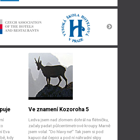
puje
Ve znamení Kozoroha 5
vní
Ledva jsem nad zlomem dohrál na flétničku,
to
začaly padat půlcentimetrové kroupy. Marně
ní Eva
jsem volal: "Do hlavy ne!" Tak jsem si pod
bě, kdy
kapuci dal čepici a pod ní náhradní slipy.