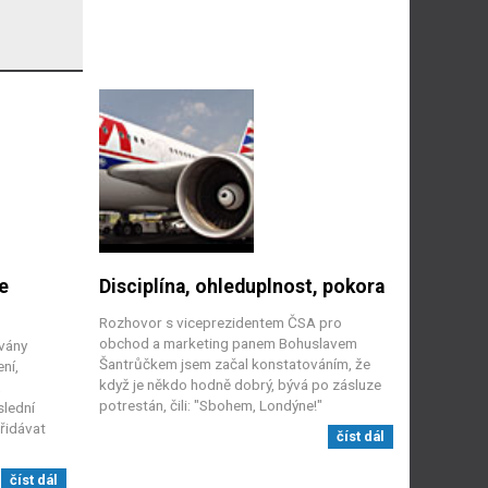
e
Disciplína, ohleduplnost, pokora
Rozhovor s viceprezidentem ČSA pro
obchod a marketing panem Bohuslavem
vány
Šantrůčkem jsem začal konstatováním, že
ní,
když je někdo hodně dobrý, bývá po zásluze
,
potrestán, čili: "Sbohem, Londýne!"
slední
řidávat
číst dál
číst dál