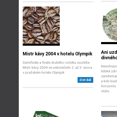
Ani uzd
Mistr kávy 2004 v hotelu Olympik
divného
Semifinále a finále druhého ročníku soutěže
Neschopní 
Mistr kávy 2004 se uskutečnilo 2. až 3. února
lidské zd
v pražském hotelu Olympik.
zaměstnano
číst dál
a kdo bud
horizontu
státu.