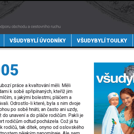
VŠUDYBYLÍ ÚVODNÍKY
VŠUDYBYLÍ TOULKY
005
bozí práce a kvaltování měli. Měli
ami k sobě spřipínaných, kteříž jim
 ať mlčím, s jakými bolestmi, pláčem a
ali. Odrostlo-li které, byla s nim dvoje
rohou po sobě hnáti; an často ani uzdy,
ž do unavení a do pláče rodičům. Pakli je
smrt rodičům odtud pocházela. Což já tu
k rodičů, tak dítek, onyno od oslovského
 k ctnostem nějakým napomínaje. Ale sem