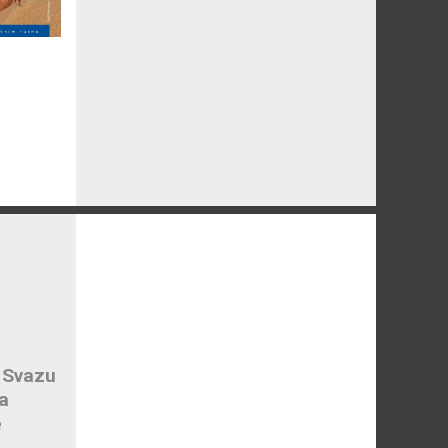
 Svazu
a
e