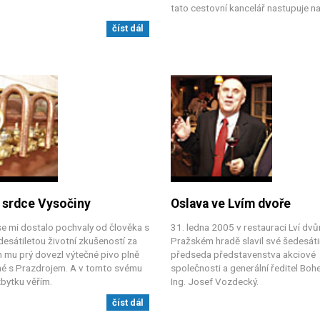
tato cestovní kancelář nastupuje na
číst dál
 srdce Vysočiny
Oslava ve Lvím dvoře
e mi dostalo pochvaly od člověka s
31. ledna 2005 v restauraci Lví dvů
esátiletou životní zkušeností za
Pražském hradě slavil své šedesáti
m mu prý dovezl výtečné pivo plně
předseda představenstva akciové
né s Prazdrojem. A v tomto svému
společnosti a generální ředitel Boh
bytku věřím.
Ing. Josef Vozdecký.
číst dál