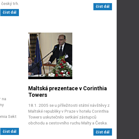
 český trh.
číst dál
číst dál
Maltská prezentace v Corinthia
Towers
r na
ny
18.1. 2005 se u příležitosti státní návštěvy z
Maltské republiky v Praze v hotelu Corinthia
emia Sekt
Towers uskutečnilo setkání zástupců
obchodu a cestovního ruchu Malty a Česka.
číst dál
číst dál