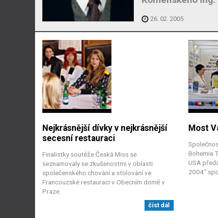
26. 02. 2005
Nejkrásnější dívky v nejkrásnější
Most Va
secesní restauraci
Společnost
Bohemia Tr
Finalistky soutěže Česká Miss se
USA předá
seznamovaly se zkušenostmi v oblasti
2004" spo
společenského chování a stolování ve
Francouzské restauraci v Obecním domě v
Praze.
číst dál