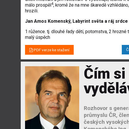
4
málo prospěl
, kromě že na mne škaredě vzhlédáno, 
hrozili.
Jan Amos Komenský, Labyrint světa a ráj srdce 
1 růžence. tj. dlouhé řady dětí, potomstva, 2 hrozné
malý úspěch
Č
PDF verze ke stažení
Čím si
vydělá
Rozhovor s gener
průmyslu ČR, člen
českých vysokých
Komenského Ing. 