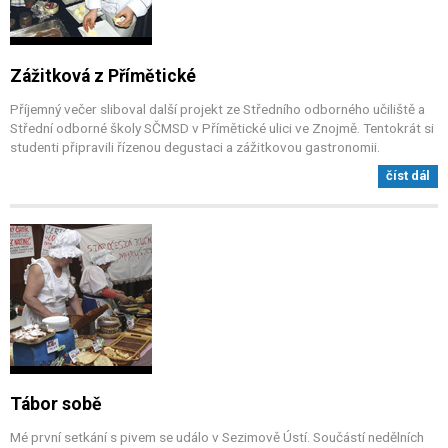
Zážitková z Přímětické
Příjemný večer sliboval další projekt ze Středního odborného učiliště a
Střední odborné školy SČMSD v Přímětické ulici ve Znojmě. Tentokrát si
studenti připravili řízenou degustaci a zážitkovou gastronomii.
číst dál
Tábor sobě
Mé první setkání s pivem se událo v Sezimově Ústí. Součástí nedělních