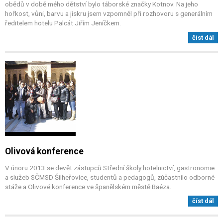
obědů v době mého dětství bylo táborské značky Kotnov. Na jeho
hořkost, vůni, barvu a jiskru jsem vzpomněl při rozhovoru s generálním
ředitelem hotelu Palcát Jiřím Jeníčkem.
číst dál
Olivová konference
V únoru 2013 se devět zástupců Střední školy hotelnictví, gastronomie
a služeb SČMSD Šilheřovice, studentů a pedagogů, zúčastnilo odborné
stáže a Olivové konference ve španělském městě Baéza.
číst dál