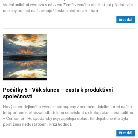
vidění unikátní výstava s názvem Země věčného ohně, která představila
ucelený pohled na ázerbájdžánskou historii a kulturu.
číst dál
Počátky 5 - Věk slunce – cesta k produktivní
společnosti
Nový směr dějinného vývoje nastoupený v sedmém tisíciletí před naším
letopočtem měl nezanedbatelnou souvislost s ekologickou nestabilitou
v Černomoří. Hospodářsky nejvyspělejší oblast tehdejšího světa byla
postižena nedostatkem i krizí hodnot.
číst dál