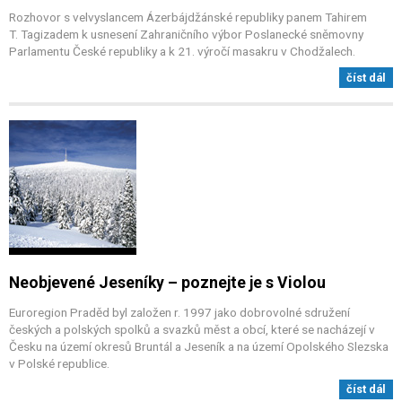
Rozhovor s velvyslancem Ázerbájdžánské republiky panem Tahirem
T. Tagizadem k usnesení Zahraničního výbor Poslanecké sněmovny
Parlamentu České republiky a k 21. výročí masakru v Chodžalech.
číst dál
Neobjevené Jeseníky – poznejte je s Violou
Euroregion Praděd byl založen r. 1997 jako dobrovolné sdružení
českých a polských spolků a svazků měst a obcí, které se nacházejí v
Česku na území okresů Bruntál a Jeseník a na území Opolského Slezska
v Polské republice.
číst dál