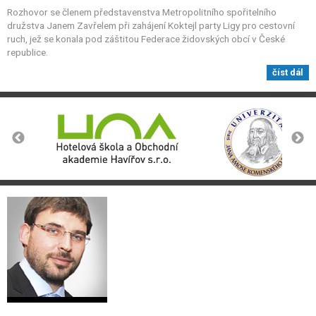
Rozhovor se členem představenstva Metropolitního spořitelního
družstva Janem Zavřelem při zahájení Koktejl party Ligy pro cestovní
ruch, jež se konala pod záštitou Federace židovských obcí v České
republice.
číst dál