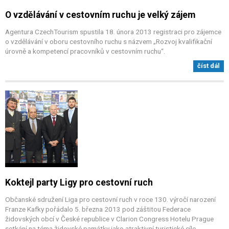
O vzdělávání v cestovním ruchu je velký zájem
Agentura CzechTourism spustila 18. února 2013 registraci pro zájemce
o vzdělávání v oboru cestovního ruchu s názvem „Rozvoj kvalifikační
úrovně a kompetencí pracovníků v cestovním ruchu“.
číst dál
Koktejl party Ligy pro cestovní ruch
Občanské sdružení Liga pro cestovní ruch v roce 130. výročí narození
Franze Kafky pořádalo 5. března 2013 pod záštitou Federace
židovských obcí v České republice v Clarion Congress Hotelu Prague
setkání na téma židovské památky jako atraktivní turistické cíle.