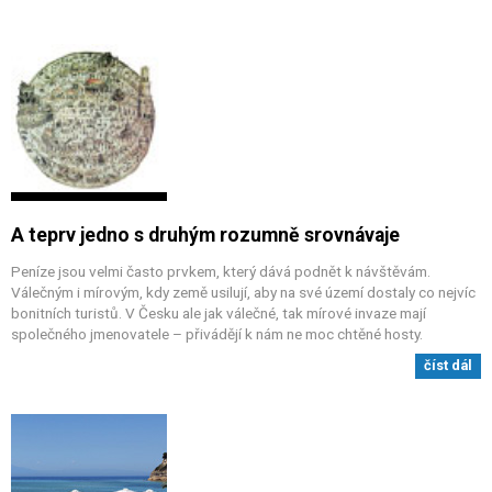
A teprv jedno s druhým rozumně srovnávaje
Peníze jsou velmi často prvkem, který dává podnět k návštěvám.
Válečným i mírovým, kdy země usilují, aby na své území dostaly co nejvíc
bonitních turistů. V Česku ale jak válečné, tak mírové invaze mají
společného jmenovatele – přivádějí k nám ne moc chtěné hosty.
číst dál