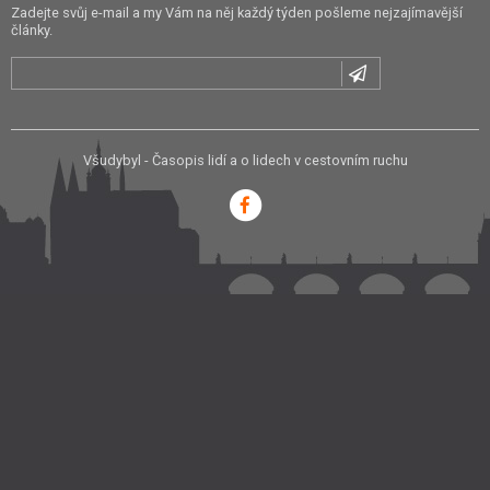
Zadejte svůj e-mail a my Vám na něj každý týden pošleme nejzajímavější
články.
Všudybyl - Časopis lidí a o lidech v cestovním ruchu