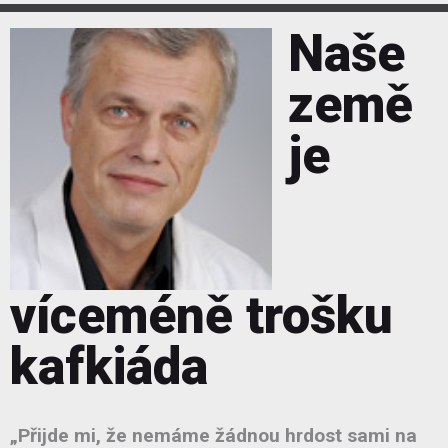
Naše
země
je
víceméně trošku
kafkiáda
„Přijde mi, že nemáme žádnou hrdost sami na