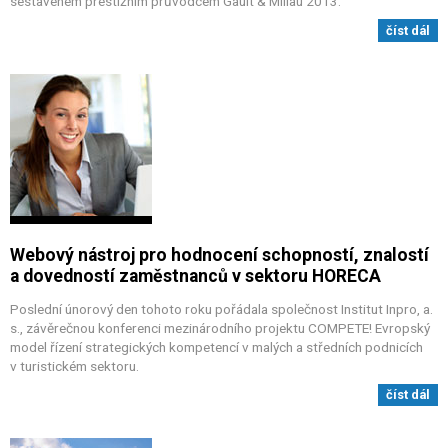
sestaveném prestižním průvodcem Gault & Millau 2013.
číst dál
Webový nástroj pro hodnocení schopností, znalostí
a dovedností zaměstnanců v sektoru HORECA
Poslední únorový den tohoto roku pořádala společnost Institut Inpro, a.
s., závěrečnou konferenci mezinárodního projektu COMPETE! Evropský
model řízení strategických kompetencí v malých a středních podnicích
v turistickém sektoru.
číst dál