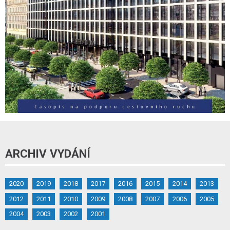
ARCHIV VYDÁNÍ
2020
2019
2018
2017
2016
2015
2014
2013
2012
2011
2010
2009
2008
2007
2006
2005
2004
2003
2002
2001