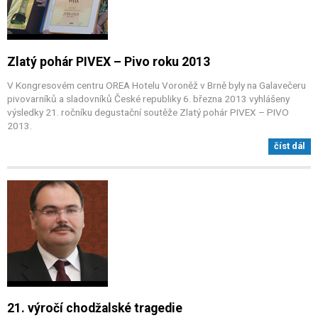
Zlatý pohár PIVEX – Pivo roku 2013
V Kongresovém centru OREA Hotelu Voroněž v Brně byly na Galavečeru
pivovarníků a sladovníků České republiky 6. března 2013 vyhlášeny
výsledky 21. ročníku degustační soutěže Zlatý pohár PIVEX – PIVO
2013.
číst dál
21. výročí chodžalské tragedie