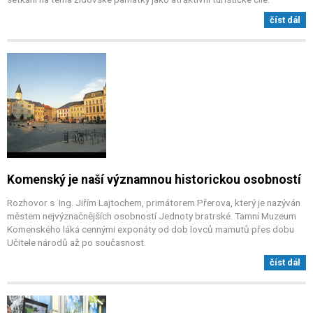
číst dál
Komenský je naší významnou historickou osobností
Rozhovor s Ing. Jiřím Lajtochem, primátorem Přerova, který je nazýván
městem nejvýznačnějších osobností Jednoty bratrské. Tamní Muzeum
Komenského láká cennými exponáty od dob lovců mamutů přes dobu
Učitele národů až po současnost.
číst dál