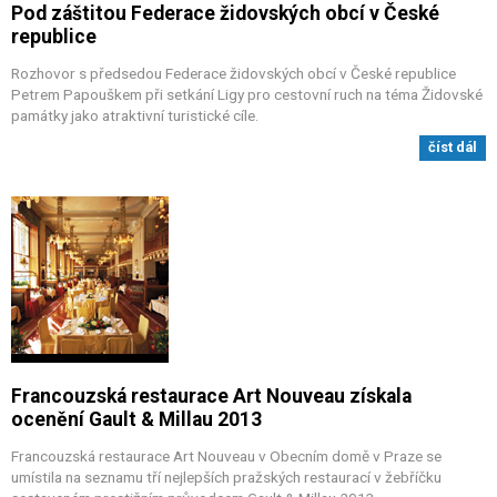
Pod záštitou Federace židovských obcí v České
republice
Rozhovor s předsedou Federace židovských obcí v České republice
Petrem Papouškem při setkání Ligy pro cestovní ruch na téma Židovské
památky jako atraktivní turistické cíle.
číst dál
Francouzská restaurace Art Nouveau získala
ocenění Gault & Millau 2013
Francouzská restaurace Art Nouveau v Obecním domě v Praze se
umístila na seznamu tří nejlepších pražských restaurací v žebříčku