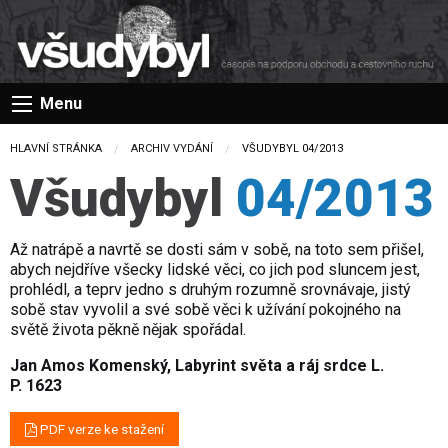
Menu
HLAVNÍ STRÁNKA
ARCHIV VYDÁNÍ
CURRENT:
VŠUDYBYL 04/2013
Všudybyl
04/2013
Až natrápě a navrtě se dosti sám v sobě, na toto sem přišel,
abych nejdříve všecky lidské věci, co jich pod sluncem jest,
prohlédl, a teprv jedno s druhým rozumně srovnávaje, jistý
sobě stav vyvolil a své sobě věci k užívání pokojného na
světě života pěkně nějak spořádal.
Jan Amos Komenský, Labyrint světa a ráj srdce L.
P. 1623
PDF verze ke stažení