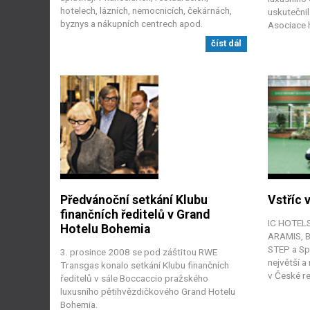
hotelech, lázních, nemocnicích, čekárnách,
uskutečnil
byznys a nákupních centrech apod.
Asociace h
číst dál
Předvánoční setkání Klubu
Vstříc
finančních ředitelů v Grand
IC HOTELS
Hotelu Bohemia
ARAMIS, B
STEP a Sp
3. prosince 2008 se pod záštitou RWE
největší a
Transgas konalo setkání Klubu finančních
v České re
ředitelů v sále Boccaccio pražského
luxusního pětihvězdičkového Grand Hotelu
Bohemia.