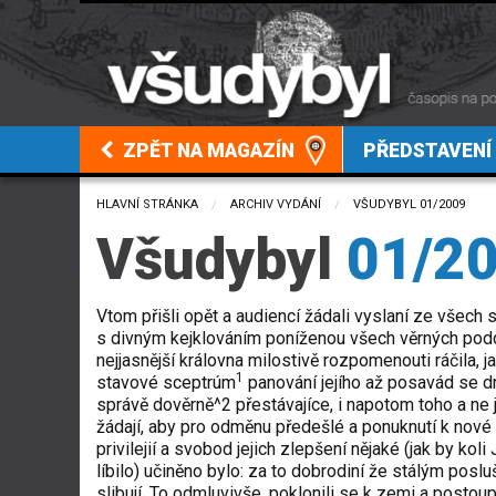
ZPĚT NA MAGAZÍN
PŘEDSTAVENÍ
HLAVNÍ STRÁNKA
ARCHIV VYDÁNÍ
CURRENT:
VŠUDYBYL 01/2009
Všudybyl
01/2
Vtom přišli opět a audiencí žádali vyslaní ze všech s
s divným kejklováním poníženou všech věrných podd
nejjasnější královna milostivě rozpomenouti ráčila, j
1
stavové sceptrúm
panování jejího až posavád se drž
správě dověrně^2 přestávajíce, i napotom toho a ne 
žádají, aby pro odměnu předešlé a ponuknutí k nové s
privilejií a svobod jejich zlepšení nějaké (jak by koli
líbilo) učiněno bylo: za to dobrodiní že stálým pos
slibují. To odmluvivše, poklonili se k zemi a postoupi