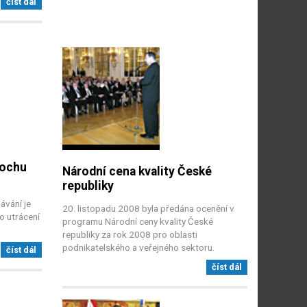
číst dál
rochu
Národní cena kvality České
republiky
ávání je
20. listopadu 2008 byla předána ocenění v
o utrácení
programu Národní ceny kvality České
republiky za rok 2008 pro oblasti
podnikatelského a veřejného sektoru.
číst dál
číst dál