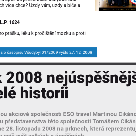
ich více chce? Uzdy vám, uzdy a biče a
L.P. 1624
o prášku, léku k pročištění mozku a proti
íslo časopisu Všudybyl 01/2009 vyšlo 27. 12. 2008
 2008 nejúspěšnějš
lé historii
kou akciové společnosti ESO travel Martinou Cikán
u představenstva této společnosti Tomášem Ciká
 28. listopadu 2008 na prknech, která reprezentuj
o spíš svět velkých a úspěšných.