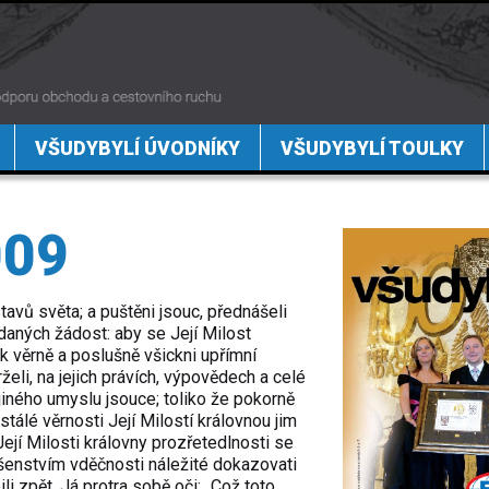
VŠUDYBYLÍ ÚVODNÍKY
VŠUDYBYLÍ TOULKY
009
tavů světa; a puštěni jsouc, přednášeli
aných žádost: aby se Její Milost
ak věrně a poslušně všickni upřímní
eli, na jejich právích, výpovědech a celé
jiného umyslu jsouce; toliko že pokorně
tálé věrnosti Její Milostí královnou jim
 Její Milosti královny prozřetedlnosti se
lušenstvím vděčnosti náležité dokazovati
li zpět. Já protra sobě oči: „Což toto