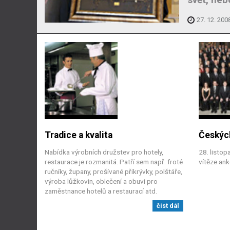
27. 12. 200
Tradice a kvalita
Českých
Nabídka výrobních družstev pro hotely,
28. listo
restaurace je rozmanitá. Patří sem např. froté
vítěze ank
ručníky, župany, prošívané přikrývky, polštáře,
výroba lůžkovin, oblečení a obuvi pro
zaměstnance hotelů a restaurací atd.
číst dál