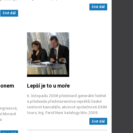
číst dál
číst dál
gionem
Lepší je to u moře
6. listopadu 2008 představil generální ředitel
a předseda představenstva největší české
cestovní kanceláře, akciové společnosti EXIM
ongresová,
tours, Ing. Ferid Nasr katalogy léto 2009.
žní Moravě
a-
číst dál