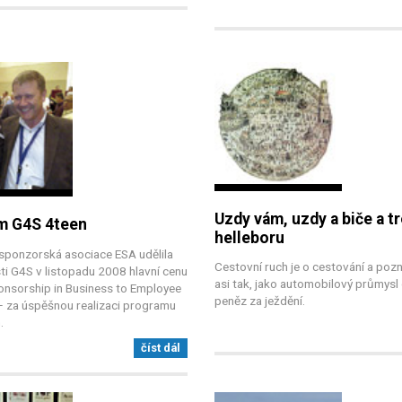
Uzdy vám, uzdy a biče a t
m G4S 4teen
helleboru
sponzorská asociace ESA udělila
Cestovní ruch je o cestování a pozn
ti G4S v listopadu 2008 hlavní cenu
asi tak, jako automobilový průmysl 
onsorship in Business to Employee
peněz za ježdění.
– za úspěšnou realizaci programu
.
číst dál