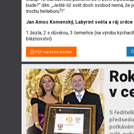
bude?“ dím. „Ještě-liž svět dosti svobod nemá, že j
3
trochu helleboru
!“
Jan Amos Komenský, Labyrint světa a ráj srdce 
1 žezla, 2 s důvěrou, 3 čemeřice (na výrobu kýchacíh
bláznovství)
Č
PDF verze ke stažení
Rok
v ce
S ředitel
předsedo
potkáváme
svět, neb