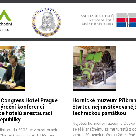
 Congress Hotel Prague
Hornické muzeum Příbra
Výroční konferenci
čtvrtou nejnavštěvovaněj
e hotelů a restaurací
technickou památkou
epubliky
Největší hornické muzeum v České 
se těší značnému zájmu turistů z d
 listopadu 2008 se v prostorách
zahraničí. Jejich počet každoročně
 Clarion Congress Hotel Prague