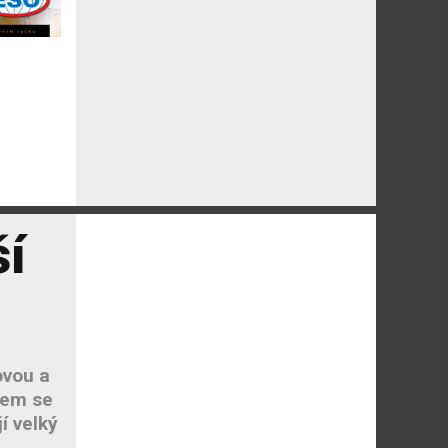
í
ovou a
nem se
í velký