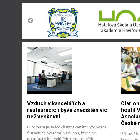
Vzduch v kancelářích a
Clarion
restauracích bývá znečištěn víc
hostil 
než venkovní
Asociac
České r
Euromate je světově uznávaným výrobcem
filtračních systémů vzduchu, které se
26. až 28.
uplatňují v kancelářích, restauracích,
luxusního