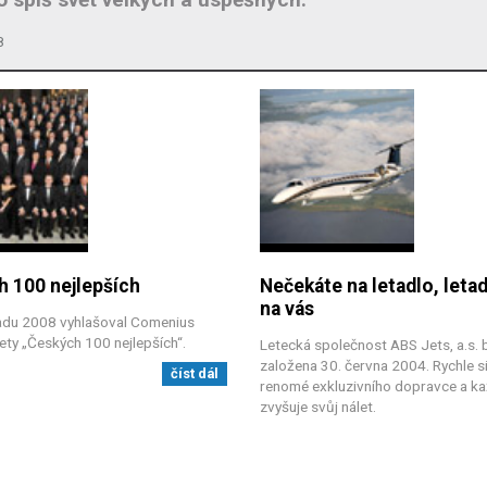
8
 100 nejlepších
Nečekáte na letadlo, leta
na vás
padu 2008 vyhlašoval Comenius
ety „Českých 100 nejlepších“.
Letecká společnost ABS Jets, a.s. 
založena 30. června 2004. Rychle si
číst dál
renomé exkluzivního dopravce a k
zvyšuje svůj nálet.