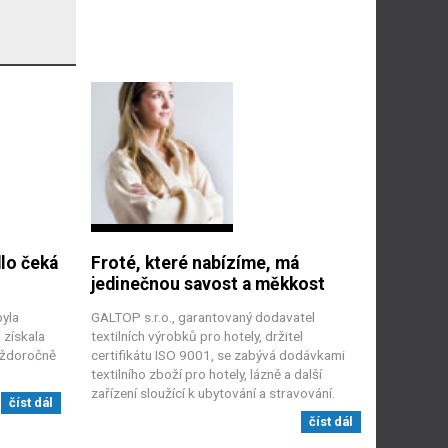
dlo čeká
Froté, které nabízíme, má
jedinečnou savost a měkkost
byla
GALTOP s.r.o., garantovaný dodavatel
 získala
textilních výrobků pro hotely, držitel
aždoročně
certifikátu ISO 9001, se zabývá dodávkami
textilního zboží pro hotely, lázně a další
zařízení sloužící k ubytování a stravování.
číst dál
číst dál