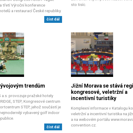
sto tisíc.
a třetí Výroční konference
otelů a restaurací České republiky.
číst dál
 vývojovým trendům
Jižní Morava se stává re
kongresové, veletržní a
 a.s. provozuje pražské hotely
incentivní turistiky
RIDGE, STEP, Kongresové centrum
ortcentrum STEP, jehož součástí je
Komplexní informace v Katalogu k
 nejmoderněji vybavený golf indoor
veletržní a incentivní turistika na ji
publice.
a na webovém portálu www.moravi
convention.cz.
číst dál