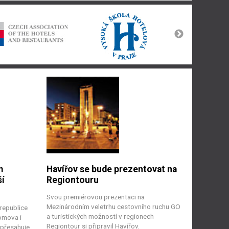
m
Havířov se bude prezentovat na
ší
Regiontouru
Svou premiérovou prezentaci na
Mezinárodním veletrhu cestovního ruchu GO
republice
a turistických možností v regionech
omova i
Regiontour si připravil Havířov.
 přesahuje