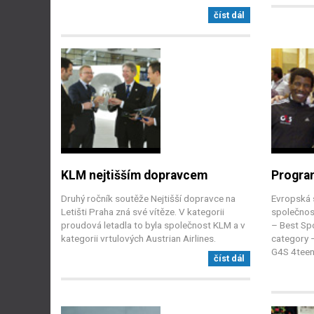
číst dál
KLM nejtišším dopravcem
Progra
Druhý ročník soutěže Nejtišší dopravce na
Evropská 
Letišti Praha zná své vítěze. V kategorii
společnos
proudová letadla to byla společnost KLM a v
– Best Sp
kategorii vrtulových Austrian Airlines.
category 
G4S 4teen
číst dál