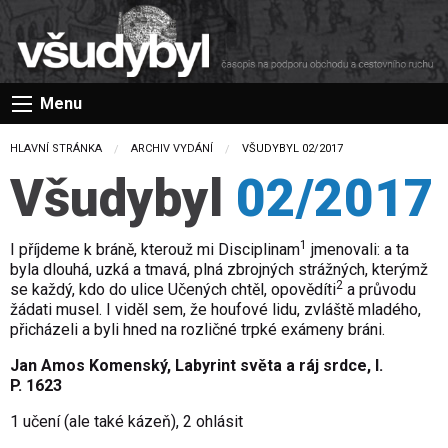
Menu
HLAVNÍ STRÁNKA
ARCHIV VYDÁNÍ
CURRENT:
VŠUDYBYL 02/2017
Všudybyl
02/2017
1
I příjdeme k bráně, kterouž mi Disciplinam
jmenovali: a ta
byla dlouhá, uzká a tmavá, plná zbrojných strážných, kterýmž
2
se každý, kdo do ulice Učených chtěl, opovědíti
a průvodu
žádati musel. I viděl sem, že houfové lidu, zvláště mladého,
přicházeli a byli hned na rozličné trpké exámeny bráni.
Jan Amos Komenský, Labyrint světa a ráj srdce, l.
P. 1623
1 učení (ale také kázeň), 2 ohlásit