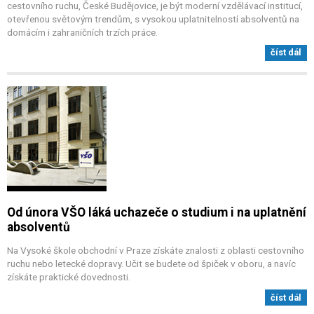
cestovního ruchu, České Budějovice, je být moderní vzdělávací institucí,
otevřenou světovým trendům, s vysokou uplatnitelností absolventů na
domácím i zahraničních trzích práce.
číst dál
Od února VŠO láká uchazeče o studium i na uplatnění
absolventů
Na Vysoké škole obchodní v Praze získáte znalosti z oblasti cestovního
ruchu nebo letecké dopravy. Učit se budete od špiček v oboru, a navíc
získáte praktické dovednosti.
číst dál