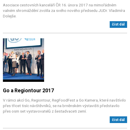
Asociace cestovních kanceláří ČR 16. února 2017 na mimořádném
valném shromáždění zvolila za svého nového předsedu JUDr. Vladimíra
Dolejše.
číst dál
Go a Regiontour 2017
V rámci akcí Go, Regiontour, RegFoodFest a Go Kamera, které navštívilo
přes třicet tisíc návštěvníků, se na brněnském výstavišti představilo
přes osm set vystavovatelů z šestadvaceti zemí.
číst dál