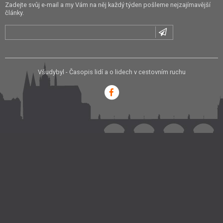
Zadejte svůj e-mail a my Vám na něj každý týden pošleme nejzajímavější
články.
Všudybyl - Časopis lidí a o lidech v cestovním ruchu