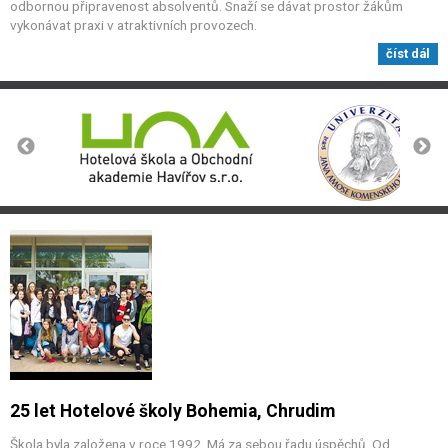
odbornou připravenost absolventů. Snaží se dávat prostor žákům
vykonávat praxi v atraktivních provozech.
číst dál
25 let Hotelové školy Bohemia, Chrudim
Škola byla založena v roce 1992. Má za sebou řadu úspěchů. Od