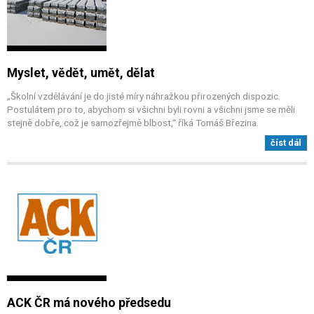
Myslet, vědět, umět, dělat
„Školní vzdělávání je do jisté míry náhražkou přirozených dispozic.
Postulátem pro to, abychom si všichni byli rovni a všichni jsme se měli
stejně dobře, což je samozřejmě blbost,“ říká Tomáš Březina.
číst dál
ACK ČR má nového předsedu