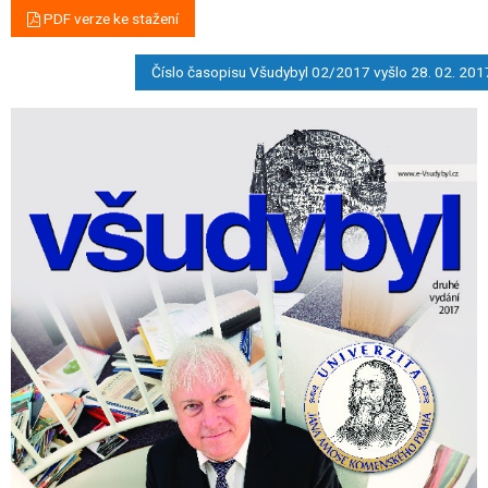
PDF verze ke stažení
Číslo časopisu Všudybyl 02/2017 vyšlo 28. 02. 201