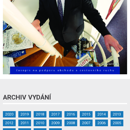
ARCHIV VYDÁNÍ
2020
2019
2018
2017
2016
2015
2014
2013
2012
2011
2010
2009
2008
2007
2006
2005