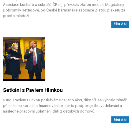
Asociace kuchařů a cukrářů ČR mj. převzala zlatou medaili Magdaleny
Dobromily Rettigové, od České barmanské asociace Zlatou plaketu za
práci s mládeží.
číst dál
Setkání s Pavlem Hlinkou
S Ing. Pavlem Hlinkou potkáváme na jeho akci, díky níž se vybralo téměř
půl milionu korun na financování projektu podporujícího vzdělávání a
následné pracovní uplatnění dětí z dětských domovů.
číst dál