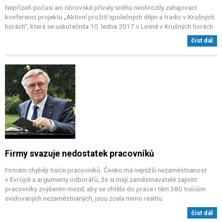
Nepřízeň počasí ani obrovské přívaly sněhu neohrozily zahajovací
konferenci projektu „Aktivní prožití společných dějin a tradic v Krušných
horách“, která se uskutečnila 10. ledna 2017 v Lesné v Krušných horách.
číst dál
Firmy svazuje nedostatek pracovníků
Firmám chybějí tisíce pracovníků. Česko má nejnižší nezaměstnanost
v Evropě a argumenty odborářů, že si mají zaměstnavatelé zajistit
pracovníky zvýšením mezd, aby se chtělo do práce i těm 380 tisícům
evidovaných nezaměstnaných, jsou zcela mimo realitu.
číst dál