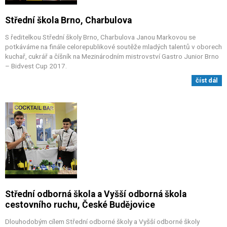
Střední škola Brno, Charbulova
S ředitelkou Střední školy Brno, Charbulova Janou Markovou se
potkáváme na finále celorepublikové soutěže mladých talentů v oborech
kuchař, cukrář a číšník na Mezinárodním mistrovství Gastro Junior Brno
– Bidvest Cup 2017.
číst dál
Střední odborná škola a Vyšší odborná škola
cestovního ruchu, České Budějovice
Dlouhodobým cílem Střední odborné školy a Vyšší odborné školy