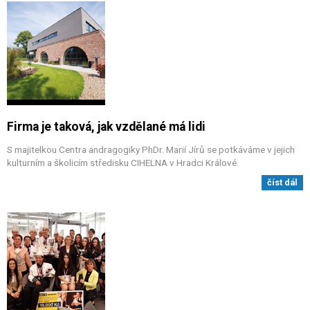
Firma je taková, jak vzdělané má lidi
S majitelkou Centra andragogiky PhDr. Marií Jírů se potkáváme v jejich
kulturním a školicím středisku CIHELNA v Hradci Králové.
číst dál