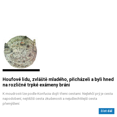
Houfové lidu, zvláště mladého, přicházeli a byli hned
na rozličné trpké exámeny bráni
K moudrosti lze podle Konfucia dojít třemi cestami. Nejlehčí prý je cesta
napodobení, nejtěžší cesta zkušenosti a nejušlechtilejší cesta
přemýšlení.
číst dál