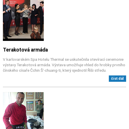
Terakotová armáda
V karlovarském Spa Hotelu Thermal se uskutečnila otevírací ceremonie
výstavy Terakotová armáda. Výstava umožňuje vhled do hrobky prvního
čínského císaře Čchin Š‘-chuang-ti, který sjednotil Říši středu.
číst dál