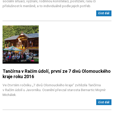
sociální situaci, vyznání, rodinnou konstelaci, postižení, rasu či
příslušnost k menšině, a to individuálně podle jejich potřeb.
číst dál
Tančírna v Račím údolí, první ze 7 divů Olomouckého
kraje roku 2016
Ve čtvrtém ročníku „7 divů Olomouckého kraje“ zvítězila Tančírna
v Račím údolí u Javorníku. Ocenění převzal starosta Bernartic Mojmír
Michálek.
číst dál