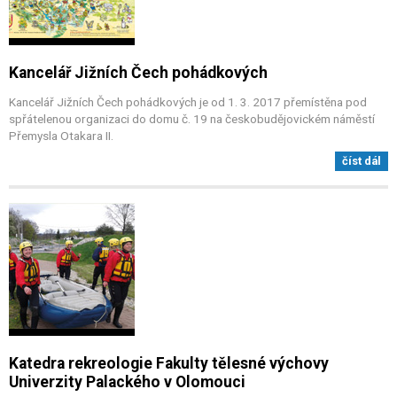
Kancelář Jižních Čech pohádkových
Kancelář Jižních Čech pohádkových je od 1. 3. 2017 přemístěna pod
spřátelenou organizaci do domu č. 19 na českobudějovickém náměstí
Přemysla Otakara II.
číst dál
Katedra rekreologie Fakulty tělesné výchovy
Univerzity Palackého v Olomouci