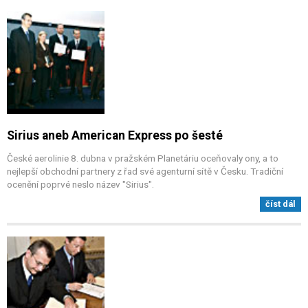
Sirius aneb American Express po šesté
České aerolinie 8. dubna v pražském Planetáriu oceňovaly ony, a to
nejlepší obchodní partnery z řad své agenturní sítě v Česku. Tradiční
ocenění poprvé neslo název "Sirius".
číst dál