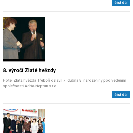
číst dál
8. výročí Zlaté hvězdy
Hotel Zlatá hvězda Třeboň oslavil 7. dubna 8. narozeniny pod vedením
společnosti Adria-Neptun s.r.o.
číst dál