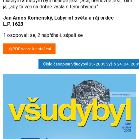
hluchým a slepým býti nejlépe jest. „Ach, nemožné jest,“ dím
já, „aby ta věc na dobré vyšla s těmi obyčeji.“
Jan Amos Komenský, Labyrint světa a ráj srdce
L.P. 1623
1 osopovali se, 2 napřáhali, sápali se
PDF verze ke stažení
Číslo časopisu Všudybyl 05/2005 vyšlo 24. 04. 200