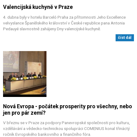
Valencijská kuchyně v Praze
4. dubna byly v hotelu Barceló Praha za přítomnosti Jeho Excellence
velvyslance Španělského království v České republice pana Antonia
Pedauyé slavnostně zahájeny Dny valencijské kuchyně.
číst dál
Nová Evropa - počátek prosperity pro všechny, nebo
jen pro pár zemí?
V březnu se v Praze za podpory Panevropské společnosti pro kulturu,
vzdělávání a vědecko-technickou spolupráci COMENIUS konal třináctý
ročník Evropského bankovního a finančního fóra.