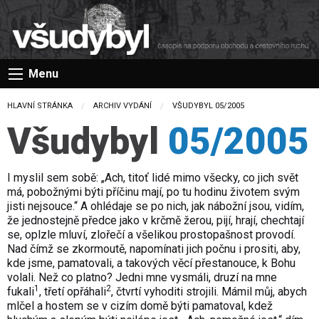
Menu
HLAVNÍ STRÁNKA
ARCHIV VYDÁNÍ
CURRENT:
VŠUDYBYL 05/2005
Všudybyl
05/2005
I myslil sem sobě: „Ach, titoť lidé mimo všecky, co jich svět
má, pobožnými býti příčinu mají, po tu hodinu životem svým
jisti nejsouce.“ A ohlédaje se po nich, jak nábožní jsou, vidím,
že jednostejně předce jako v krčmě žerou, pijí, hrají, chechtají
se, oplzle mluví, zlořečí a všelikou prostopašnost provodí.
Nad čímž se zkormoutě, napomínati jich počnu i prositi, aby,
kde jsme, pamatovali, a takových věcí přestanouce, k Bohu
volali. Než co platno? Jedni mne vysmáli, druzí na mne
1
2
fukali
, třetí opřáhali
, čtvrtí vyhoditi strojili. Mámil můj, abych
mlčel a hostem se v cizím domě býti pamatoval, kdež