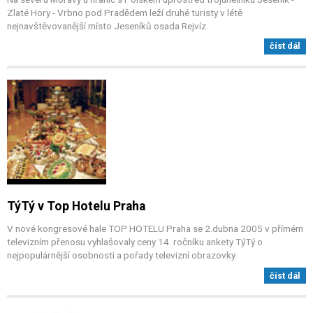
Zlaté Hory - Vrbno pod Pradědem leží druhé turisty v létě
nejnavštěvovanější místo Jeseníků osada Rejvíz.
číst dál
TýTý v Top Hotelu Praha
V nové kongresové hale TOP HOTELU Praha se 2.dubna 2005 v přímém
televizním přenosu vyhlašovaly ceny 14. ročníku ankety TýTý o
nejpopulárnější osobnosti a pořady televizní obrazovky.
číst dál