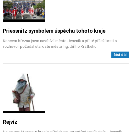
Priessnitz symbolem úspěchu tohoto kraje
Koncem března jsem navštívil město Jeseník a při té příležitosti o
rozhovor požádal starostu města Ing. Jiřího Krátkého.
číst dál
Rejvíz
Na severu Moravy u hranic s Polskem uprostřed trojúhelníku Jeseník -