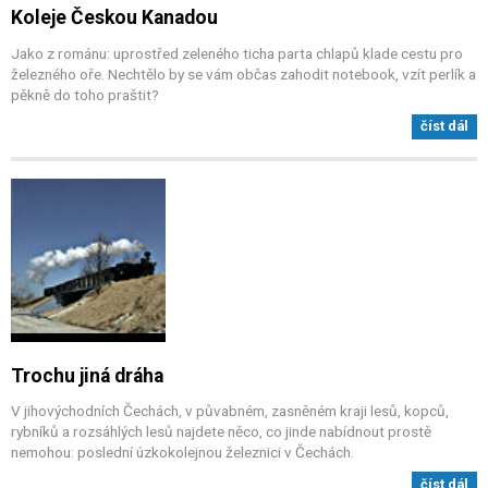
Koleje Českou Kanadou
Jako z románu: uprostřed zeleného ticha parta chlapů klade cestu pro
železného oře. Nechtělo by se vám občas zahodit notebook, vzít perlík a
pěkně do toho praštit?
číst dál
Trochu jiná dráha
V jihovýchodních Čechách, v půvabném, zasněném kraji lesů, kopců,
rybníků a rozsáhlých lesů najdete něco, co jinde nabídnout prostě
nemohou: poslední úzkokolejnou železnici v Čechách.
číst dál