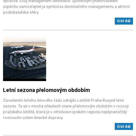
správce. Svůj management destinace. Společným jmenovatelem
úspěchu samozřejmě je symbióza destinačního managementu a aktivní
podnikatelské sféry.
číst dál
Letní sezona přelomovým obdobím
Zavedením letního letového řádu zahájilo Letiště Praha-Ruzyně letní
sezonu. Ta se v mnoha ohledech stane přelomovým obdobím v rozvoji
pražského letiště, které je v středoevropském regionu nejdynamičtěji
rostoucím uzlem letecké dopravy.
číst dál