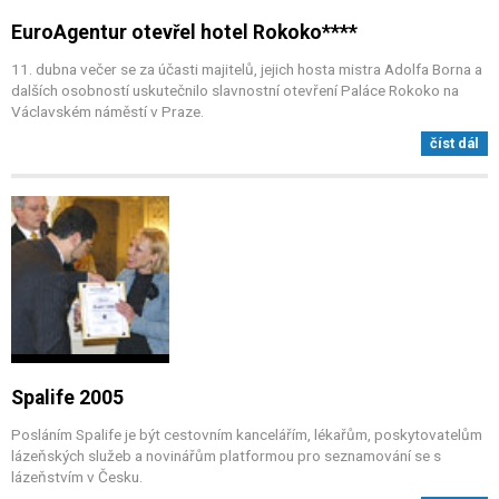
EuroAgentur otevřel hotel Rokoko****
11. dubna večer se za účasti majitelů, jejich hosta mistra Adolfa Borna a
dalších osobností uskutečnilo slavnostní otevření Paláce Rokoko na
Václavském náměstí v Praze.
číst dál
Spalife 2005
Posláním Spalife je být cestovním kancelářím, lékařům, poskytovatelům
lázeňských služeb a novinářům platformou pro seznamování se s
lázeňstvím v Česku.