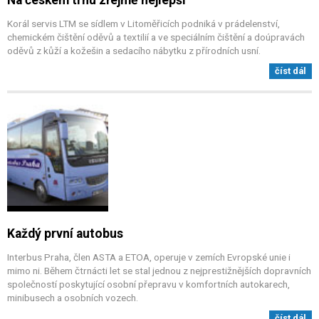
Korál servis LTM se sídlem v Litoměřicích podniká v prádelenství,
chemickém čištění oděvů a textilií a ve speciálním čištění a doúpravách
oděvů z kůží a kožešin a sedacího nábytku z přírodních usní.
číst dál
Každý první autobus
Interbus Praha, člen ASTA a ETOA, operuje v zemích Evropské unie i
mimo ni. Během čtrnácti let se stal jednou z nejprestižnějších dopravních
společností poskytující osobní přepravu v komfortních autokarech,
minibusech a osobních vozech.
číst dál