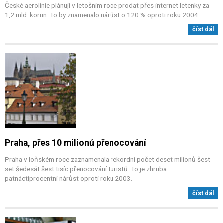
České aerolinie plánují v letošním roce prodat přes internet letenky za
1,2 mld. korun. To by znamenalo nárůst o 120 % oproti roku 2004.
číst dál
Praha, přes 10 milionů přenocování
Praha v loňském roce zaznamenala rekordní počet deset milionů šest
set šedesát šest tisíc přenocování turistů. To je zhruba
patnáctiprocentní nárůst oproti roku 2003.
číst dál