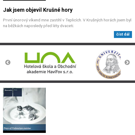
Jak jsem objevil Krušné hory
První únorový víkend mne zastihl v Teplicích. V Krušných horách jsem byl
na běžkách naposledy před léty dvaceti.
číst dál