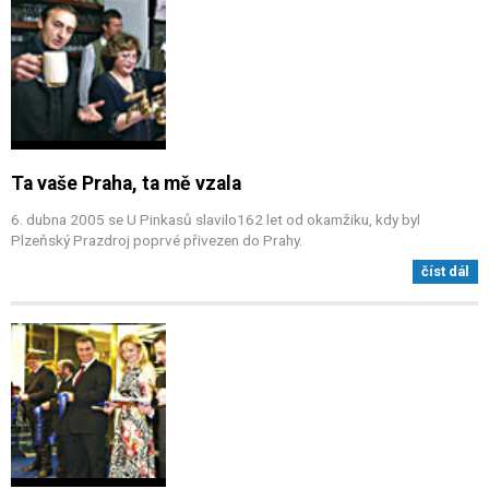
Ta vaše Praha, ta mě vzala
6. dubna 2005 se U Pinkasů slavilo162 let od okamžiku, kdy byl
Plzeňský Prazdroj poprvé přivezen do Prahy.
číst dál