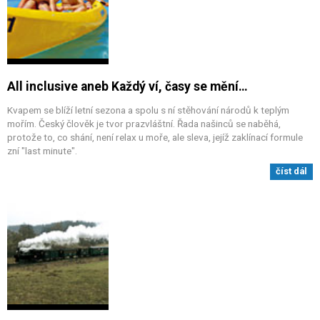
All inclusive aneb Každý ví, časy se mění…
Kvapem se blíží letní sezona a spolu s ní stěhování národů k teplým
mořím. Český člověk je tvor prazvláštní. Řada našinců se naběhá,
protože to, co shání, není relax u moře, ale sleva, jejíž zaklínací formule
zní "last minute".
číst dál