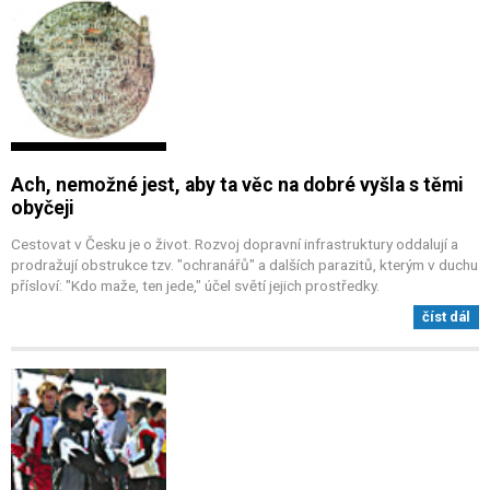
Ach, nemožné jest, aby ta věc na dobré vyšla s těmi
obyčeji
Cestovat v Česku je o život. Rozvoj dopravní infrastruktury oddalují a
prodražují obstrukce tzv. "ochranářů" a dalších parazitů, kterým v duchu
přísloví: "Kdo maže, ten jede," účel světí jejich prostředky.
číst dál