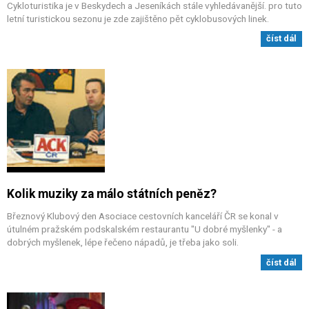
Cykloturistika je v Beskydech a Jeseníkách stále vyhledávanější. pro tuto
letní turistickou sezonu je zde zajištěno pět cyklobusových linek.
číst dál
Kolik muziky za málo státních peněz?
Březnový Klubový den Asociace cestovních kanceláří ČR se konal v
útulném pražském podskalském restaurantu "U dobré myšlenky" - a
dobrých myšlenek, lépe řečeno nápadů, je třeba jako soli.
číst dál