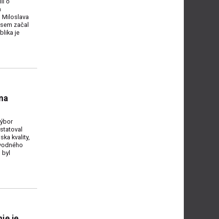
il o
a
 Miloslava
 jsem začal
lika je
na
výbor
statoval
ka kvality,
ovodného
 byl
ie je