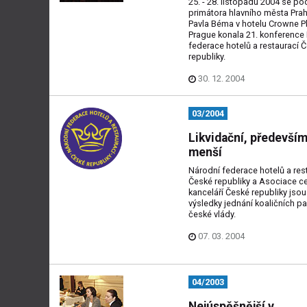
25. - 28. listopadu 2004 se po
primátora hlavního města Pra
Pavla Béma v hotelu Crowne P
Prague konala 21. konference
federace hotelů a restaurací 
republiky.
30. 12. 2004
03/2004
Likvidační, především
menší
Národní federace hotelů a res
České republiky a Asociace c
kanceláří České republiky jso
výsledky jednání koaličních pa
české vlády.
07. 03. 2004
04/2003
Nejúspěšnější v