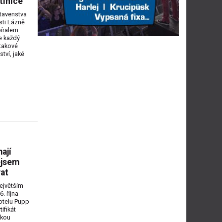
tinice
tavenstva
sti Lázně
íralem
e každý
 takové
ství, jaké
ají
ejsem
at
ejvětším
. října
otelu Pupp
ifikát
ukou