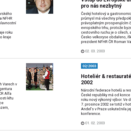
pro nás nezbytný
arského
Český hotelový a gastronomi
ta NFHR
průmysl má všechny předpokl
lavnostní
právoplatným prosperujícím 
evropského trhu, protože byz
aje roku
cestovního ruchu je o cílech, a
o kraje
Česko velkoryse obdařeno, ří
prezident NFHR ČR Roman Va
02. 03. 2003
02/2003
Hoteliér & restauraté
2002
ch Varech v
gentura
Národní federace hotelů a res
CR Alfa
České republiky má od konce
osti křtu
roku nový výkonný výbor. Ve d
ce
7. prosince 2002 se totiž v hot
razem,
Andel's v Praze uskutečnila jej
konference.
01. 02. 2003