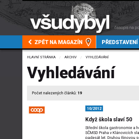
ZPĚT NA MAGAZÍN
PŘEDSTAVENÍ
HLAVNÍ STRÁNKA
ARCHIV
CURRENT:
VYHLEDÁVÁNÍ
Vyhledávání
Počet nalezených článků:
19
10/2012
Když škola slaví 50
Střední škola gastronomie a ho
SČMSD Praha v Klánovicích sla
padesát let. Druhou říjnovou 