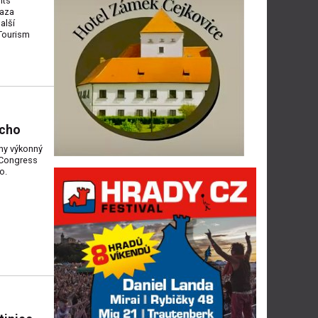
nts
laza
alší
 Tourism
acho
iny výkonný
 Congress
o.