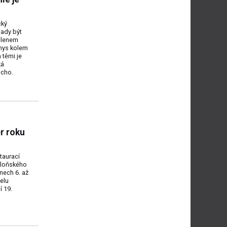
cký
ady být
členem
nys kolem
 těmi je
ká
cho.
r roku
taurací
 loňského
nech 6. až
elu
í 19.