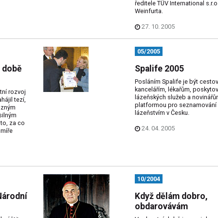
ředitele TÜV International s.r.o
Weinfurta.
27. 10. 2005
05/2005
v době
Spalife 2005
Posláním Spalife je být cesto
kancelářím, lékařům, poskyto
ní rozvoj
lázeňských služeb a novinář
ájil tezí,
platformou pro seznamování 
razným
lázeňstvím v Česku.
silným
to, za co
24. 04. 2005
 míře
10/2004
Národní
Když dělám dobro,
obdarovávám