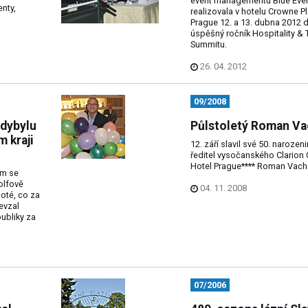
event managementu Blue Eve
nty,
realizovala v hotelu Crowne P
Prague 12. a 13. dubna 2012 d
úspěšný ročník Hospitality &
Summitu.
26. 04. 2012
09/2008
udybylu
Půlstoletý Roman V
m kraji
12. září slavil své 50. narozen
ředitel vysočanského Clarion
Hotel Prague**** Roman Vach
m se
olfově
04. 11. 2008
oté, co za
evzal
ubliky za
07/2006