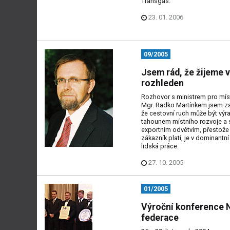
Transgas.
23. 01. 2006
09/2005
Jsem rád, že žijeme 
rozhleden
Rozhovor s ministrem pro míst
Mgr. Radko Martínkem jsem zah
že cestovní ruch může být vý
tahounem místního rozvoje a 
exportním odvětvím, přestože 
zákazník platí, je v dominantní
lidská práce.
27. 10. 2005
01/2005
Výroční konference 
federace