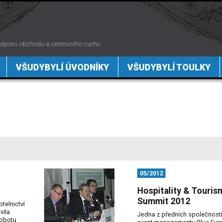
VŠUDYBYLÍ ÚVODNÍKY
VŠUDYBYLÍ TOULKY
05/2012
Hospitality & Touris
Summit 2012
telnictví
vila
Jedna z předních společností 
sobotu