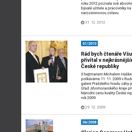
roku 2012 pozvala své absolve
bývalé učitele a pracovníky na
narozeninovou oslavu.
31. 12. 2012
01/2010
Rád bych čtenáře Vš
přivítal v nejkrásnější
České republiky
S hejtmanem Michalem Haške
potkáváme 11. 11. 2009 v Rud
galerii Pražského hradu záhy p
Úřad Jihomoravského kraje př
Národní cenu kvality České rep
rok 2009.
29. 12. 2009
06/2008