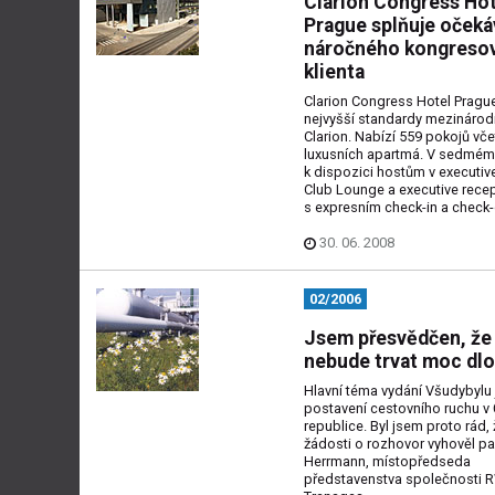
Clarion Congress Hot
Prague splňuje očeká
náročného kongreso
klienta
Clarion Congress Hotel Prague
nejvyšší standardy mezinárod
Clarion. Nabízí 559 pokojů vče
luxusních apartmá. V sedmém 
k dispozici hostům v executiv
Club Lounge a executive rece
s expresním check-in a check-
30. 06. 2008
02/2006
Jsem přesvědčen, že
nebude trvat moc dl
Hlavní téma vydání Všudybylu 
postavení cestovního ruchu v
republice. Byl jsem proto rád,
žádosti o rozhovor vyhověl pa
Herrmann, místopředseda
představenstva společnosti 