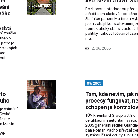
el
480. sezona lázní Sla
vání
Rozhovor s předsedou předs
vého
a ředitelem akciové společno
Slatinice panem Martinem Vyb
jsem zahájil konstatováním, ž
 skýtá
demokratický stát si zaslouží
ní značky
politiky i takové léčebné lázeň
tně 25
má.
patře je
e pokojích
12. 06. 2006
pce
out.
09/2005
 to
Tam, kde nevím, jak m
ouho
procesy fungovat, n
schopen je kontrolov
je vnímání
 České
TÜV Rheinland Group patří k n
 že mé
certifikačním autoritám světa. 6
n Martin
2005 generální ředitel Grandh
pan Roman Vacho převzal cert
RWE
systému řízení kvality TÜV z r