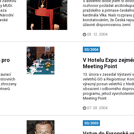
d záštitou
V adventní době jsem si dovol
hy MUDr.
rozhovor požádat arcibiskup
laza
pražského a primase českého
 Národní
kardinála Vlka. Naši rozpravu
České
konstatováním, že Česká repub
úžasně disponovanou zemí.
03. 12. 2004
03/2004
 pro
V Hotelu Expo zejmé
Meeting Point
taurací
13. února v zasedal Výstavní 
estovních
veletrhů GO a Regiontour. Kon
u zhrozeny
výrazný posun veletrhů z hledis
rtnerů
obsazení i odborného dopr
programu, jehož vyvrcholením
Meeting Point.
07. 03. 2004
03/2003
Vstup do Evropské un