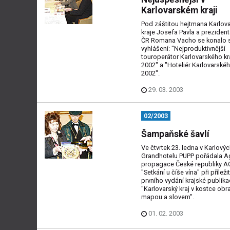
Karlovarském kraji
Pod záštitou hejtmana Karlov
kraje Josefa Pavla a preziden
ČR Romana Vacho se konalo s
vyhlášení: "Nejproduktivnější
touroperátor Karlovarského kr
2002" a "Hoteliér Karlovarskéh
2002".
29. 03. 2003
02/2003
Šampaňské šavlí
Ve čtvrtek 23. ledna v Karlový
Grandhotelu PUPP pořádala A
propagace České republiky A
"Setkání u číše vína" při příležit
prvního vydání krajské publika
"Karlovarský kraj v kostce ob
mapou a slovem".
01. 02. 2003