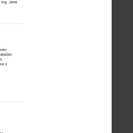
. Ing. Jana
vním
vatelům
ům
se s