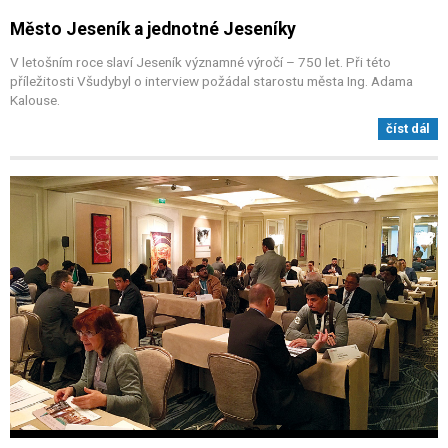
Město Jeseník a jednotné Jeseníky
V letošním roce slaví Jeseník významné výročí – 750 let. Při této
příležitosti Všudybyl o interview požádal starostu města Ing. Adama
Kalouse.
číst dál