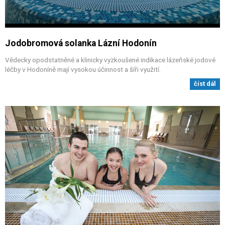
Jodobromová solanka Lázní Hodonín
Vědecky opodstatněné a klinicky vyzkoušené indikace lázeňské jodové
léčby v Hodoníně mají vysokou účinnost a šíři využití.
číst dál