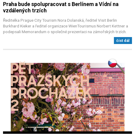
Praha bude spolupracovat s Berlínem a Vídní na
vzdálených trzích
Ředitelka Prague City Tourism Nora Dolanská, ředitel Visit Berlin
Burkhard Kieker a ředitel organizace WienTourismus Norbert Kettner a
podepsali Memorandum o společné prezentaci na zámořských trzích.
číst dál