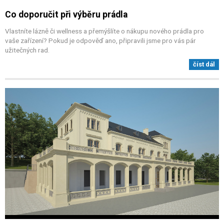
Co doporučit při výběru prádla
Vlastníte lázně či wellness a přemýšlíte o nákupu nového prádla pro
vaše zařízení? Pokud je odpověď ano, připravili jsme pro vás pár
užitečných rad.
číst dál