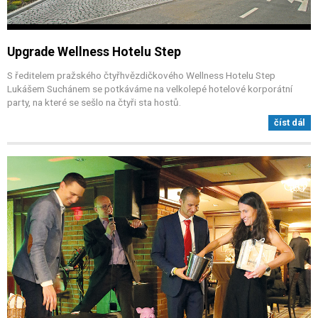
Upgrade Wellness Hotelu Step
S ředitelem pražského čtyřhvězdičkového Wellness Hotelu Step
Lukášem Suchánem se potkáváme na velkolepé hotelové korporátní
party, na které se sešlo na čtyři sta hostů.
číst dál