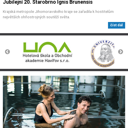
Jubilejní 20. Starobrno Ignis Brunensis
Krajská metropole Jihomoravského kraje se zařadila k hostitelům
největších ohňostrojných soutěží světa.
číst dál