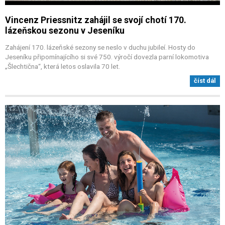
Vincenz Priessnitz zahájil se svojí chotí 170.
lázeňskou sezonu v Jeseníku
Zahájení 170. lázeňské sezony se neslo v duchu jubileí. Hosty do
Jeseníku připomínajícího si své 750. výročí dovezla parní lokomotiva
„Šlechtična“, která letos oslavila 70 let.
číst dál