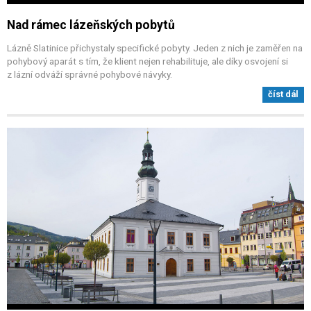
Nad rámec lázeňských pobytů
Lázně Slatinice přichystaly specifické pobyty. Jeden z nich je zaměřen na
pohybový aparát s tím, že klient nejen rehabilituje, ale díky osvojení si
z lázní odváží správné pohybové návyky.
číst dál