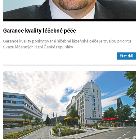
Garance kvality léčebné péče
Garance kvality poskytované léčebné lázeňské péče je trvalou prioritu
Svazu léčebných lázní České republiky.
číst dál