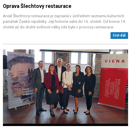
Oprava Šlechtovy restaurace
Areál Šlechtovy restaurace je zapsaná v ústředním seznamu kulturních
památek České republiky. Její historie sahá do 16. století. Od konce 19.
století až do druhé světové války zde byla v provozu restaurace.
číst dál