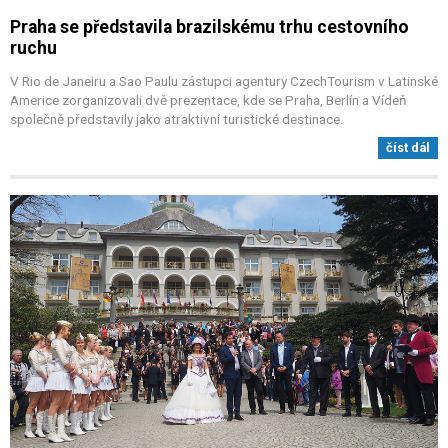
Praha se představila brazilskému trhu cestovního
ruchu
V Rio de Janeiru a Sao Paulu zástupci agentury CzechTourism v Latinské
Americe zorganizovali dvě prezentace, kde se Praha, Berlín a Vídeň
společně představily jako atraktivní turistické destinace.
číst dál