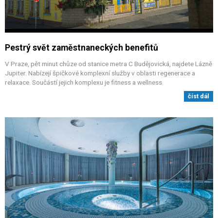
Pestrý svět zaměstnaneckých benefitů
V Praze, pět minut chůze od stanice metra C Budějovická, najdete Lázně
Jupiter. Nabízejí špičkové komplexní služby v oblasti regenerace a
relaxace. Součástí jejich komplexu je fitness a wellness.
číst dál