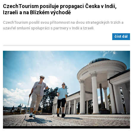
CzechTourism posiluje propagaci Česka v Indii,
Izraeli a na Blízkém východě
CzechTourism posílil svou přítomnost na dvou strategických trzích a
uzavřel smluvní spolupráci s partnery v Indii a Izraeli.
číst dál