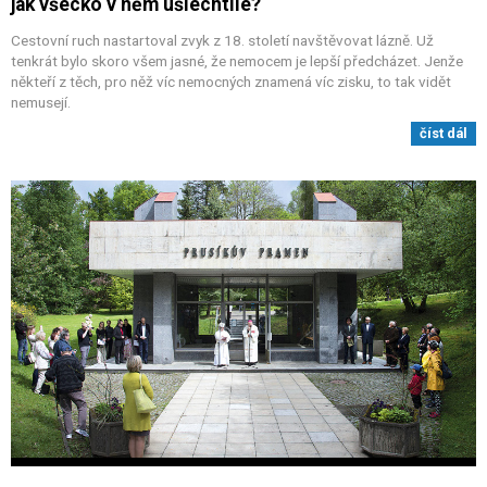
jak všecko v něm ušlechtilé?
Cestovní ruch nastartoval zvyk z 18. století navštěvovat lázně. Už
tenkrát bylo skoro všem jasné, že nemocem je lepší předcházet. Jenže
někteří z těch, pro něž víc nemocných znamená víc zisku, to tak vidět
nemusejí.
číst dál