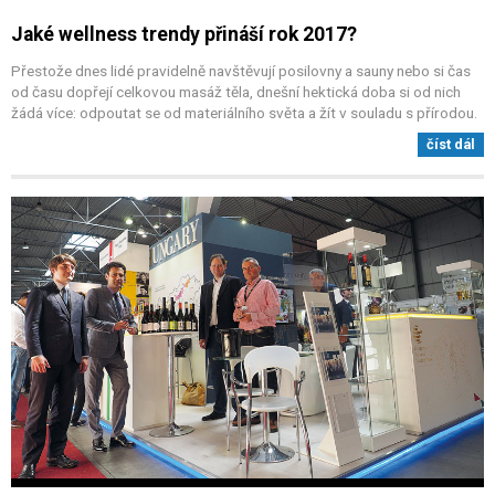
Jaké wellness trendy přináší rok 2017?
Přestože dnes lidé pravidelně navštěvují posilovny a sauny nebo si čas
od času dopřejí celkovou masáž těla, dnešní hektická doba si od nich
žádá více: odpoutat se od materiálního světa a žít v souladu s přírodou.
číst dál