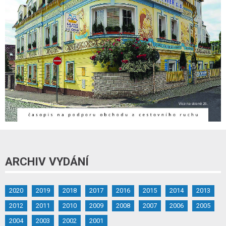
ARCHIV VYDÁNÍ
2020
2019
2018
2017
2016
2015
2014
2013
2012
2011
2010
2009
2008
2007
2006
2005
2004
2003
2002
2001