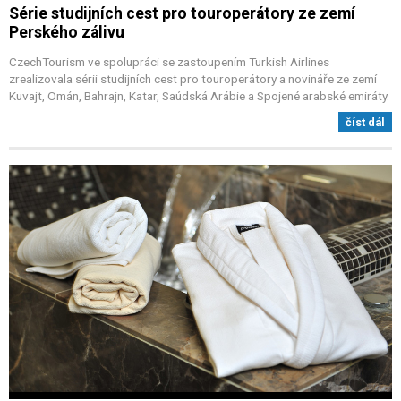
Série studijních cest pro touroperátory ze zemí
Perského zálivu
CzechTourism ve spolupráci se zastoupením Turkish Airlines
zrealizovala sérii studijních cest pro touroperátory a novináře ze zemí
Kuvajt, Omán, Bahrajn, Katar, Saúdská Arábie a Spojené arabské emiráty.
číst dál