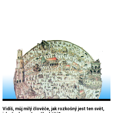
Vidíš, můj milý člověče, jak rozkošný jest ten svět,