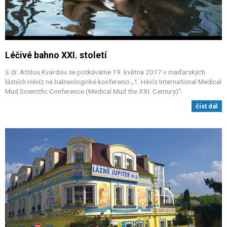
Léčivé bahno XXI. století
S dr. Attilou Kvardou se potkáváme 19. května 2017 v maďarských
lázních Hévíz na balneologické konferenci „1. Hévíz International Medical
Mud Scientific Conference (Medical Mud the XXI. Century)“.
číst dál