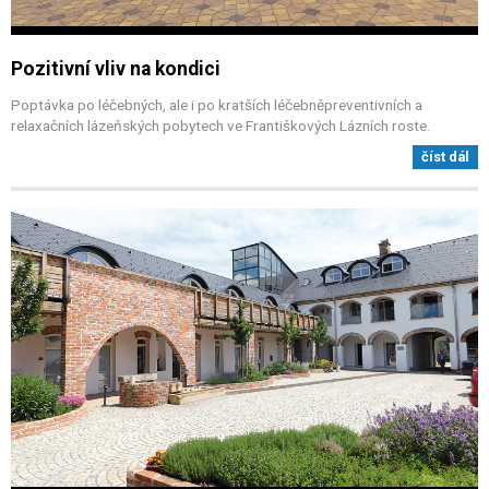
Pozitivní vliv na kondici
Poptávka po léčebných, ale i po kratších léčebněpreventivních a
relaxačních lázeňských pobytech ve Františkových Lázních roste.
číst dál