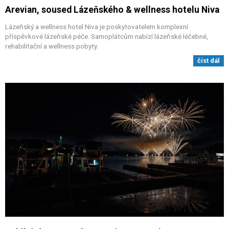
Arevian, soused Lázeňského & wellness hotelu Niva
Lázeňský a wellness hotel Niva je poskytovatelem komplexní
příspěvkové lázeňské péče. Samoplátcům nabízí lázeňské léčebné,
rehabilitační a wellness pobyty.
číst dál