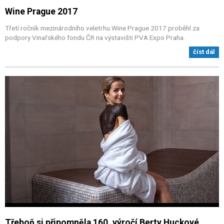
Wine Prague 2017
Třetí ročník mezinárodního veletrhu Wine Prague 2017 proběhl za
podpory Vinařského fondu ČR na výstavišti PVA Expo Praha.
číst dál
Třeboň si připomněla 160. výročí Berty Huckové