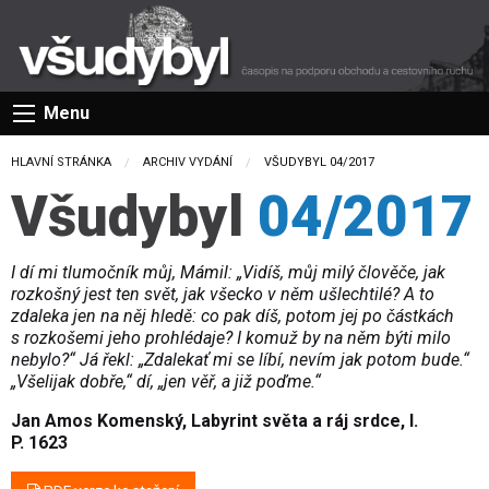
Menu
HLAVNÍ STRÁNKA
ARCHIV VYDÁNÍ
CURRENT:
VŠUDYBYL 04/2017
Všudybyl
04/2017
I dí mi tlumočník můj, Mámil: „Vidíš, můj milý člověče, jak
rozkošný jest ten svět, jak všecko v něm ušlechtilé? A to
zdaleka jen na něj hledě: co pak díš, potom jej po částkách
s rozkošemi jeho prohlédaje? I komuž by na něm býti milo
nebylo?“ Já řekl: „Zdalekať mi se líbí, nevím jak potom bude.“
„Všelijak dobře,“ dí, „jen věř, a již poďme.“
Jan Amos Komenský, Labyrint světa a ráj srdce, l.
P. 1623