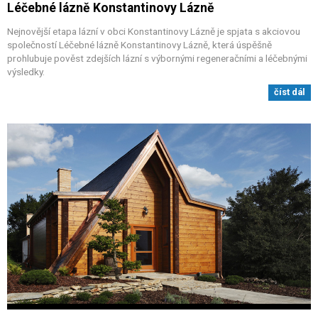
Léčebné lázně Konstantinovy Lázně
Nejnovější etapa lázní v obci Konstantinovy Lázně je spjata s akciovou
společností Léčebné lázně Konstantinovy Lázně, která úspěšně
prohlubuje pověst zdejších lázní s výbornými regeneračními a léčebnými
výsledky.
číst dál