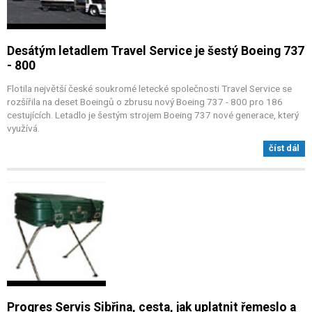
Desátým letadlem Travel Service je šestý Boeing 737
- 800
Flotila největší české soukromé letecké společnosti Travel Service se
rozšířila na deset Boeingů o zbrusu nový Boeing 737 - 800 pro 186
cestujících. Letadlo je šestým strojem Boeing 737 nové generace, který
využívá.
číst dál
Progres Servis Sibřina, cesta, jak uplatnit řemeslo a