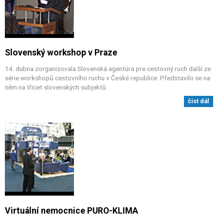
Slovenský workshop v Praze
14. dubna zorganizovala Slovenská agentúra pre cestovný ruch další ze
série workshopů cestovního ruchu v České republice. Představilo se na
něm na třicet slovenských subjektů.
číst dál
Virtuální nemocnice PURO-KLIMA