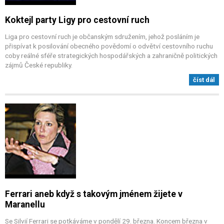
Koktejl party Ligy pro cestovní ruch
Liga pro cestovní ruch je občanským sdružením, jehož posláním je
přispívat k posilování obecného povědomí o odvětví cestovního ruchu
coby reálné sféře strategických hospodářských a zahraničně politických
zájmů České republiky.
číst dál
Ferrari aneb když s takovým jménem žijete v
Maranellu
Se Silvií Ferrari se potkáváme v pondělí 29. března. Koncem března v