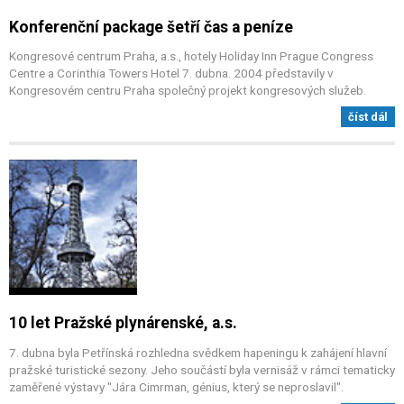
Konferenční package šetří čas a peníze
Kongresové centrum Praha, a.s., hotely Holiday Inn Prague Congress
Centre a Corinthia Towers Hotel 7. dubna. 2004 představily v
Kongresovém centru Praha společný projekt kongresových služeb.
číst dál
10 let Pražské plynárenské, a.s.
7. dubna byla Petřínská rozhledna svědkem hapeningu k zahájení hlavní
pražské turistické sezony. Jeho součástí byla vernisáž v rámci tematicky
zaměřené výstavy "Jára Cimrman, génius, který se neproslavil".