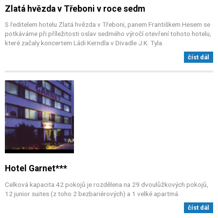
Zlatá hvězda v Třeboni v roce sedm
S ředitelem hotelu Zlatá hvězda v Třeboni, panem Františkem Hesem se
potkáváme při příležitosti oslav sedmého výročí otevření tohoto hotelu,
které začaly koncertem Ládi Kerndla v Divadle J.K. Tyla.
číst dál
Hotel Garnet***
Celková kapacita 42 pokojů je rozdělena na 29 dvoulůžkových pokojů,
12 junior suites (z toho 2 bezbariérových) a 1 velké apartmá.
číst dál