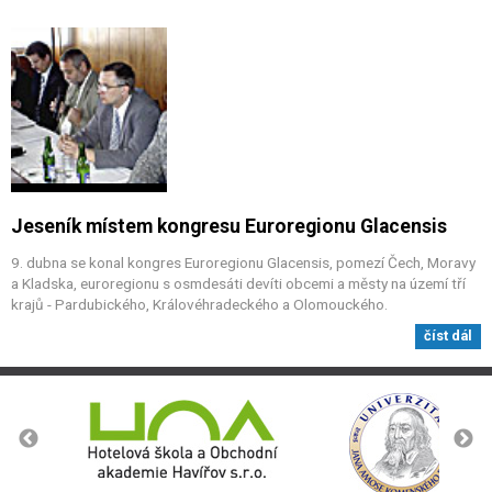
Jeseník místem kongresu Euroregionu Glacensis
9. dubna se konal kongres Euroregionu Glacensis, pomezí Čech, Moravy
a Kladska, euroregionu s osmdesáti devíti obcemi a městy na území tří
krajů - Pardubického, Královéhradeckého a Olomouckého.
číst dál