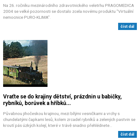
Na 26. ročníku mezinárodního zdravotnického veletrhu PRAGOMEDICA
2004 se velké pozornosti se dostalo zcela novému produktu "Virtuální
nemocnice PURO-KLIMA".
číst dál
Vraťte se do krajiny dětství, prázdnin u babičky,
rybníků, borůvek a hříbků...
Půvabnou jihočeskou krajinou, mezi bílými vesničkami a vrchy s
chundelatými čapkami lesů, kolem zrcadel rybníků a zelených pastvin se
kroutí pás úzkých kolejí, které v trávě snadno přehlédnete…
číst dál