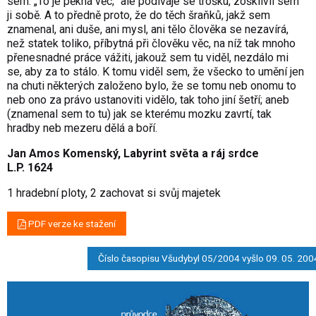
sem: „To je pěkná věc;“ ale podíváje se trošku, zošklivil sem
ji sobě. A to předně proto, že do těch šraňků, jakž sem
znamenal, ani duše, ani mysl, ani tělo člověka se nezavírá,
než statek toliko, příbytná při člověku věc, na níž tak mnoho
přenesnadné práce vážiti, jakouž sem tu viděl, nezdálo mi
se, aby za to stálo. K tomu viděl sem, že všecko to umění jen
na chuti některých založeno bylo, že se tomu neb onomu to
neb ono za právo ustanoviti vidělo, tak toho jiní šetří; aneb
(znamenal sem to tu) jak se kterému mozku zavrtí, tak
hradby neb mezeru dělá a boří.
Jan Amos Komenský, Labyrint světa a ráj srdce
L.P. 1624
1 hradební ploty, 2 zachovat si svůj majetek
PDF verze ke stažení
Číslo časopisu Všudybyl 05/2004 vyšlo 09. 05. 200