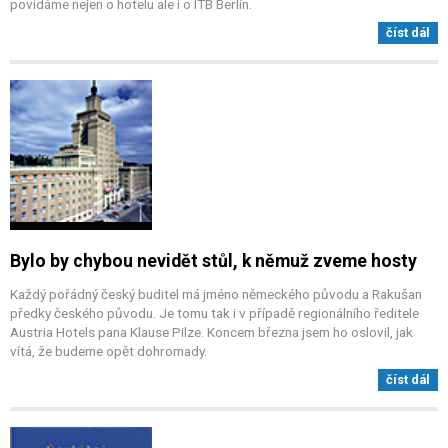
povídáme nejen o hotelu ale i o ITB Berlin.
číst dál
Bylo by chybou nevidět stůl, k němuž zveme hosty
Každý pořádný český buditel má jméno německého původu a Rakušan
předky českého původu. Je tomu tak i v případě regionálního ředitele
Austria Hotels pana Klause Pilze. Koncem března jsem ho oslovil, jak
vítá, že budeme opět dohromady.
číst dál