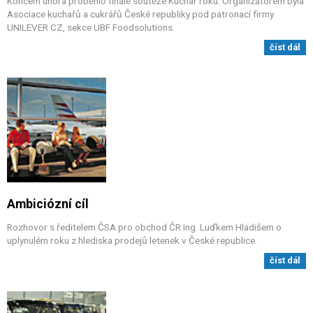
Koncem února proběhlo finále soutěže Kuchař roku. Organizátorem byla
Asociace kuchařů a cukrářů České republiky pod patronací firmy
UNILEVER CZ, sekce UBF Foodsolutions.
číst dál
Ambiciózní cíl
Rozhovor s ředitelem ČSA pro obchod ČR Ing. Luďkem Hladišem o
uplynulém roku z hlediska prodejů letenek v České republice.
číst dál