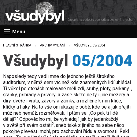
Menu
HLAVNÍ STRÁNKA
ARCHIV VYDÁNÍ
CURRENT:
VŠUDYBYL 05/2004
Všudybyl
05/2004
Naposledy tedy vedli mne do jednoho ještě širokého
auditorium, v němž sem víc než kde znamenitých lidí uhlédal.
1
Ti vůkol po stěnách malované měli zdi, sruby, ploty, parkany
,
šraňky, příhrady a přívory; a zase skrze ně ty i jiné mezery a
díry, dvéře i vrata, závory a zámky, a rozličné k nim klíče,
klíčky a háky. Na to vše oni ukazujíc sobě, kde se a jak přejíti
můž neb nemůž, rozměřovali. I ptám se: „Co pak ti lidé
dělají?“ Odpovědíno mi, že vyhlédají, jak by jedenkaždý
2
v světě při svém ostáti
, aneb také z jiného na sebe něco
pokojně převésti mohl, pro zachování řádu a svornosti. Řekl