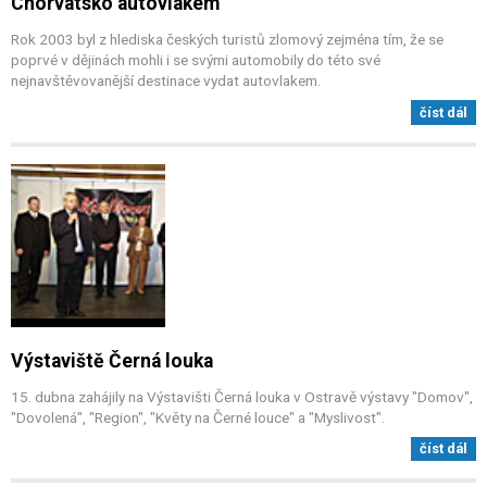
Chorvatsko autovlakem
Rok 2003 byl z hlediska českých turistů zlomový zejména tím, že se
poprvé v dějinách mohli i se svými automobily do této své
nejnavštěvovanější destinace vydat autovlakem.
číst dál
Výstaviště Černá louka
15. dubna zahájily na Výstavišti Černá louka v Ostravě výstavy "Domov",
"Dovolená", "Region", "Květy na Černé louce" a "Myslivost".
číst dál