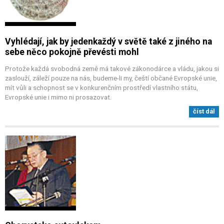
Vyhlédají, jak by jedenkaždý v světě také z jiného na
sebe něco pokojně převésti mohl
Protože každá svobodná země má takové zákonodárce a vládu, jakou si
zaslouží, záleží pouze na nás, budeme-li my, čeští občané Evropské unie,
mít vůli a schopnost se v konkurenčním prostředí vlastního státu,
Evropské unie i mimo ni prosazovat.
číst dál