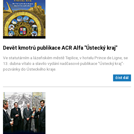
Devět kmotrů publikace ACR Alfa "Ústecký kraj"
Ve statutárním a lázeňském městě Teplice, v hotelu Prince de Ligne, se
13. dubna vítalo a slavilo vydání nadčasové publikace "Ústecký kraj"-
pozvánky do Ústeckého kraje.
číst dál