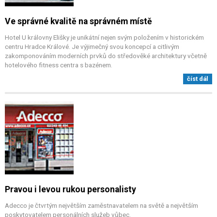
Ve správné kvalitě na správném místě
Hotel U královny Elišky je unikátní nejen svým položením v historickém
centru Hradce Králové. Je výjimečný svou koncepcí a citlivým
zakomponováním moderních prvků do středověké architektury včetně
hotelového fitness centra s bazénem.
číst dál
Pravou i levou rukou personalisty
Adecco je čtvrtým největším zaměstnavatelem na světě a největším
poskytovatelem personálních služeb vůbec.