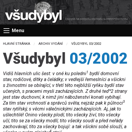
Menu
HLAVNÍ STRÁNKA
ARCHIV VYDÁNÍ
CURRENT:
VŠUDYBYL 03/2002
Všudybyl
03/2002
1
Vidíš hlavních ulic šest: v oné ku poledni
bydlí domovní
stav, rodičové, dítky a čeládky; v vedlejší řemeslníci a všickni
s živnostmi se obírající; v třetí této nejbližší ryňku bydlí stav
učených, s pracemi mysli zacházejících. Z druhé teď^2 strany
jest stav duchovní, k nimž jiní náboženství konati vybíhají.
3
Za tím stav vrchností a správců světa; nejzáz pak k půlnoci
stav rytířský, s věcmi válečnickými zacházejících. Aj, jak to
ušlechtilé! Onino všecky plodí; tito všecky živí; tito všecky
učí; tito se za všecky modlí; tito všecky soudí a před neřády
zachovávají; tito za všecky bojují: a tak všickni sobě slouží, a
4