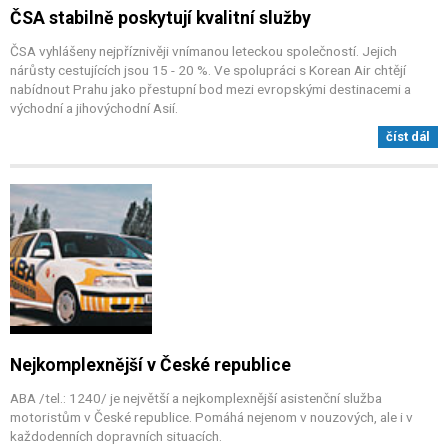
ČSA stabilně poskytují kvalitní služby
ČSA vyhlášeny nejpříznivěji vnímanou leteckou společností. Jejich
nárůsty cestujících jsou 15 - 20 %. Ve spolupráci s Korean Air chtějí
nabídnout Prahu jako přestupní bod mezi evropskými destinacemi a
východní a jihovýchodní Asií.
číst dál
Nejkomplexnější v České republice
ABA /tel.: 1240/ je největší a nejkomplexnější asistenční služba
motoristům v České republice. Pomáhá nejenom v nouzových, ale i v
každodenních dopravních situacích.