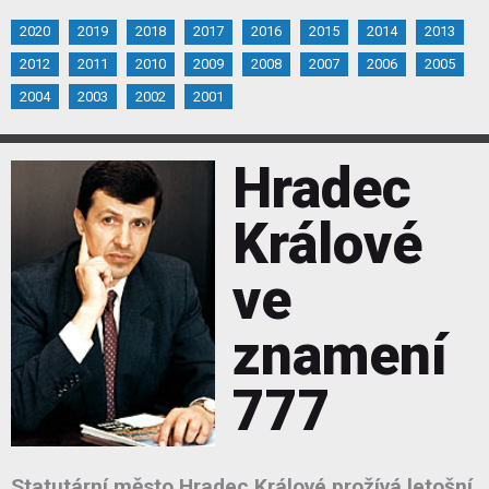
2020
2019
2018
2017
2016
2015
2014
2013
2012
2011
2010
2009
2008
2007
2006
2005
2004
2003
2002
2001
Hradec
Králové
ve
znamení
777
Statutární město Hradec Králové prožívá letošní