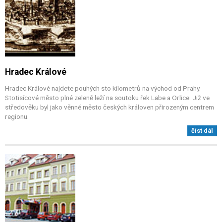
Hradec Králové
Hradec Králové najdete pouhých sto kilometrů na východ od Prahy.
Stotisícové město plné zeleně leží na soutoku řek Labe a Orlice. Již ve
středověku byl jako věnné město českých královen přirozeným centrem
regionu.
číst dál