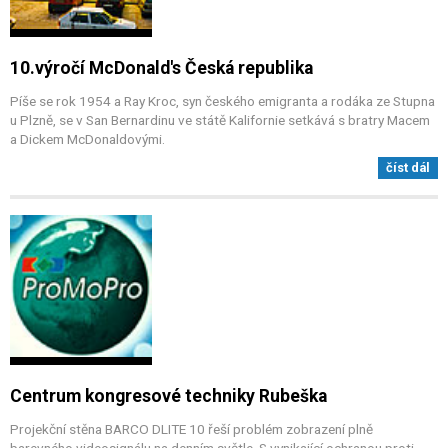
10.výročí McDonald's Česká republika
Píše se rok 1954 a Ray Kroc, syn českého emigranta a rodáka ze Stupna
u Plzně, se v San Bernardinu ve státě Kalifornie setkává s bratry Macem
a Dickem McDonaldovými.
číst dál
Centrum kongresové techniky Rubeška
Projekční stěna BARCO DLITE 10 řeší problém zobrazení plně