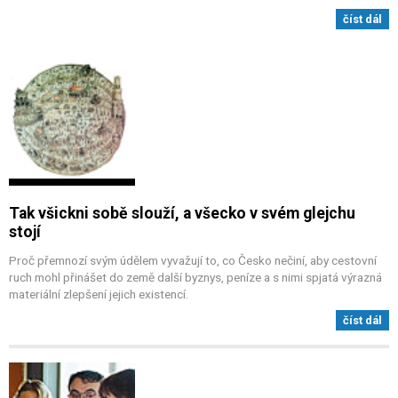
číst dál
Tak všickni sobě slouží, a všecko v svém glejchu
stojí
Proč přemnozí svým údělem vyvažují to, co Česko nečiní, aby cestovní
ruch mohl přinášet do země další byznys, peníze a s nimi spjatá výrazná
materiální zlepšení jejich existencí.
číst dál