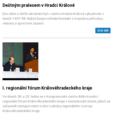
Deštným pralesem v Hradci Králové
Envi dům s obřím akváriem byl v centru Hradce Králové vybudován v
letech 1997-98. Nabízí bezprostřední kontakt s tropickou přírodou,
relaxaci a sportovní zázemí.
číst dál
I. regionální fórum Královéhradeckého kraje
Ve dnech 28. a 29. ledna se v Kongresovém centru Aldis konalo I.
regionální fórum Královéhradeckého kraje s mezinárodní účastí, jehož se
zúčastnili zástupci měst a obcí s aktéry regionálního rozvoje
Královéhradeckého kraje.