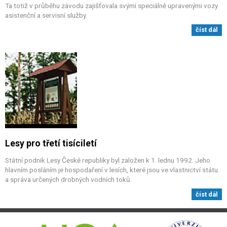
Ta totiž v průběhu závodu zajišťovala svými speciálně upravenými vozy
asistenční a servisní služby.
číst dál
Lesy pro třetí tisíciletí
Státní podnik Lesy České republiky byl založen k 1. lednu 1992. Jeho
hlavním posláním je hospodaření v lesích, které jsou ve vlastnictví státu
a správa určených drobných vodních toků.
číst dál