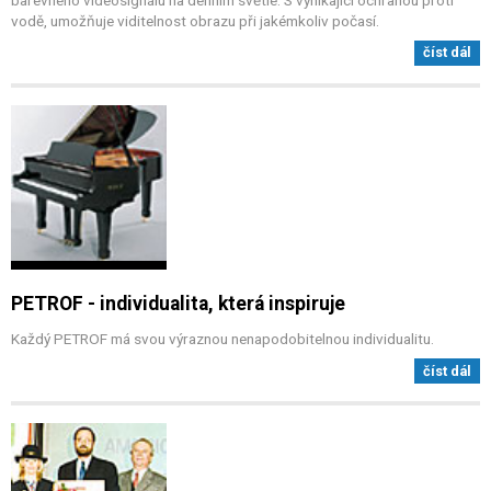
barevného videosignálu na denním světle. S vynikající ochranou proti
vodě, umožňuje viditelnost obrazu při jakémkoliv počasí.
číst dál
PETROF - individualita, která inspiruje
Každý PETROF má svou výraznou nenapodobitelnou individualitu.
číst dál