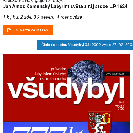
všecko v svém glejchu
stojí.
Jan Amos Komenský Labyrint světa a ráj srdce L.P.1624
1 k jihu, 2 zde, 3 k severu, 4 rovnováze
PDF verze ke stažení
Číslo časopisu Všudybyl 03/2002 vyšlo 27. 02. 200