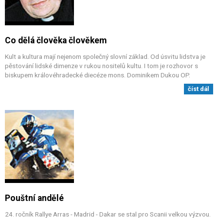
Co dělá člověka člověkem
Kult a kultura mají nejenom společný slovní základ. Od úsvitu lidstva je
pěstování lidské dimenze v rukou nositelů kultu. I tom je rozhovor s
biskupem královéhradecké diecéze mons. Dominikem Dukou OP.
číst dál
Pouštní andělé
24. ročník Rallye Arras - Madrid - Dakar se stal pro Scanii velkou výzvou.