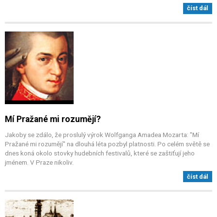
číst dál
Mí Pražané mi rozumějí?
Jakoby se zdálo, že proslulý výrok Wolfganga Amadea Mozarta: "Mí
Pražané mi rozumějí" na dlouhá léta pozbyl platnosti. Po celém světě se
dnes koná okolo stovky hudebních festivalů, které se zaštiťují jeho
jménem. V Praze nikoliv.
číst dál