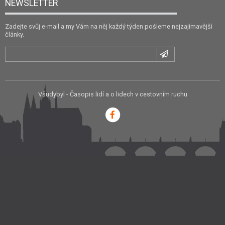
NEWSLETTER
Zadejte svůj e-mail a my Vám na něj každý týden pošleme nejzajímavější
články.
Všudybyl - Časopis lidí a o lidech v cestovním ruchu