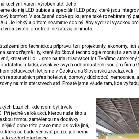
chu kuchyní, varen, výroben atd. Jeho
ujeme do něj LED trubice a speciální LED pásy, které jsou integro
itový komfort. V současné době aplikujeme také rozebíratelný pa
 Alu. Je lehký a přitom nesmírně odolný. Aby vydržel vysokou pr
 tvrdá životní prostředí nezatěžující hmota.
 zázemí pro technickou přípravu, tzn. projektanty, ekonomy, lidi s
á samozřejmě i ty, které špičkové technologie montují a servisuj
né, kreativní lidi. Jsme na trhu třiadvacet let. Tvoříme stmelený
 podstatně mladší, avšak ve svých odbornostech jsou pro firmu 
hem pětadvaceti let jsme v Česku a na Slovensku zrealizovali
ých restauračních přes hotelové, domovy důchodců, nemocnice, 
zovny na ministerstvech atd. Prostě jsme všude tam, kde vyžadují
ských Lázních, kde jsem byl trvale
 Při jedné velké akci, kterou naše škola
 českou firmou zaměřenou na dodávky
 nějaké době této praxe mne oslovila jiná,
álku, která se bude věnovat pouze jedinému
a to vzduchotechnice.