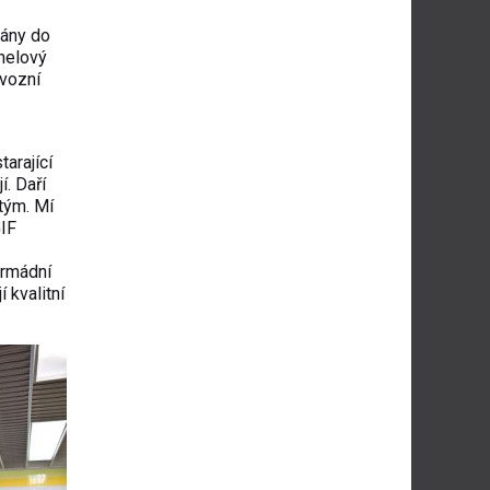
vány do
nelový
ovozní
tarající
í. Daří
 tým. Mí
GIF
armádní
 kvalitní