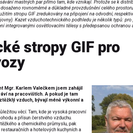
sávání mastných par přímo tam, kde vznikají. Protože se k distri
je dosaženo rovnoměrné a důkladné provzdušnění celého prostor
žitím stropu GIF zredukovány na připojení na odvodní, respekti
jovny). Kazet vzduchotechnického podhledu je několik typů: pro 
lení integrovanými osvětlovacími tělesy s předepsanou ochranou 
ké stropy GIF pro
vozy
nt Mgr. Karlem Valečkem jsem zahájil
áví na pracovištích. A pokud je tam
 ztěžklý vzduch, bývají méně výkonní a
důležitou věcí. Tam, kde je vysoká pracovní
 pohodu a přísun čerstvého vzduchu.
 těžkého a chemického průmyslu, pak
v restauračních a hotelových kuchyních a