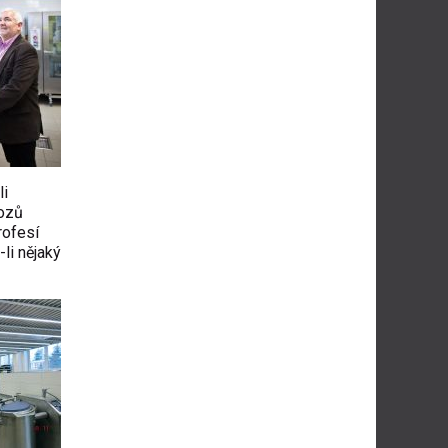
li
vozů
rofesí
li nějaký