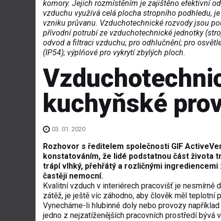
komory. Jejich rozmístěním je zajištěno efektivní od
vzduchu využívá celá plocha stropního podhledu, 
vzniku průvanu. Vzduchotechnické rozvody jsou pou
přívodní potrubí ze vzduchotechnické jednotky (stro
odvod a filtraci vzduchu; pro odhlučnění; pro osvět
(IP54); výplňové pro vykrytí zbylých ploch.
Vzduchotechnic
kuchyňské pro
03. 01. 2020
Rozhovor s ředitelem společnosti GIF ActiveVe
konstatováním, že lidé podstatnou část života tr
trápí vlhký, přehřátý a rozličnými ingrediencemi
častěji nemocní.
Kvalitní vzduch v interiérech pracovišť je nesmírně 
zátěž, je ještě víc záhodno, aby člověk měl teplotní
Vynecháme-li hlubinné doly nebo provozy například
jedno z nejzatíženějších pracovních prostředí bývá 