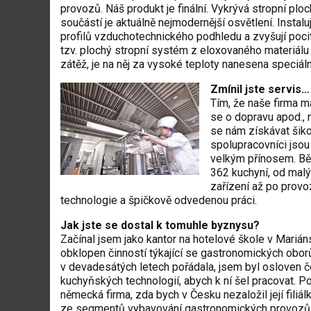
provozů. Náš produkt je finální. Vykrývá stropní plo
součástí je aktuálně nejmodernější osvětlení. Instal
profilů vzduchotechnického podhledu a zvyšují poc
tzv. plochý stropní systém z eloxovaného materiálu
zátěž, je na něj za vysoké teploty nanesena speciální
Zmínil jste servis…
Tím, že naše firma má
se o dopravu apod., m
se nám získávat šikov
spolupracovníci jsou
velkým přínosem. Bě
362 kuchyní, od mal
zařízení až po provo
technologie a špičkově odvedenou práci.
Jak jste se dostal k tomuhle byznysu?
Začínal jsem jako kantor na hotelové škole v Marián
obklopen činností týkající se gastronomických oborů.
v devadesátých letech pořádala, jsem byl osloven
kuchyňských technologií, abych k ní šel pracovat. Po
německá firma, zda bych v Česku nezaložil její fili
ze segmentů vybavování gastronomických provozů, 