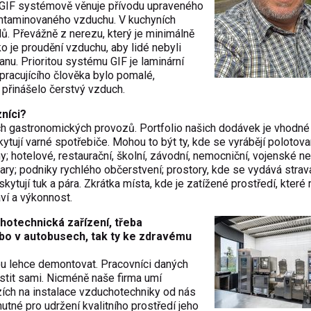
 GIF systémově věnuje přívodu upraveného
kontaminovaného vzduchu. V kuchyních
lů. Převážně z nerezu, který je minimálně
o je proudění vzduchu, aby lidé nebyli
nu. Prioritou systému GIF je laminární
racujícího člověka bylo pomalé,
přinášelo čerstvý vzduch.
níci?
ch gastronomických provozů. Portfolio našich dodávek je vhodné
ytují varné spotřebiče. Mohou to být ty, kde se vyrábějí polotovar
y; hotelové, restaurační, školní, závodní, nemocniční, vojenské n
ry; podniky rychlého občerstvení; prostory, kde se vydává strava
skytují tuk a pára. Zkrátka místa, kde je zatížené prostředí, které
aví a výkonnost.
hotechnická zařízení, třeba
ebo v autobusech, tak ty ke zdravému
ou lehce demontovat. Pracovníci daných
istit sami. Nicméně naše firma umí
rzích na instalace vzduchotechniky od nás
utné pro udržení kvalitního prostředí jeho