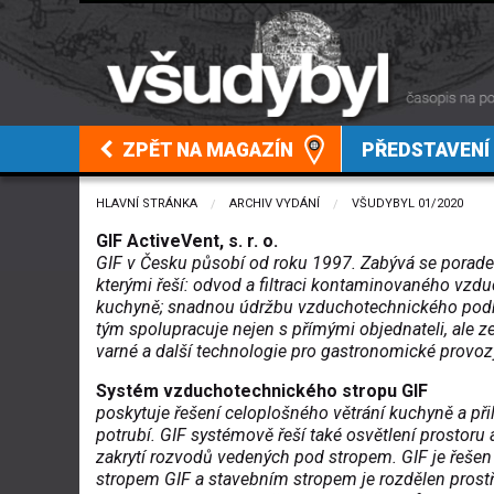
ZPĚT NA MAGAZÍN
PŘEDSTAVENÍ
HLAVNÍ STRÁNKA
ARCHIV VYDÁNÍ
VŠUDYBYL 01/2020
GIF ActiveVent, s. r. o.
GIF v Česku působí od roku 1997. Zabývá se porade
kterými řeší: odvod a filtraci kontaminovaného vzdu
kuchyně; snadnou údržbu vzduchotechnického podhle
tým spolupracuje nejen s přímými objednateli, ale 
varné a další technologie pro gastronomické provoz
Systém vzduchotechnického stropu GIF
poskytuje řešení celoplošného větrání kuchyně a při
potrubí. GIF systémově řeší také osvětlení prostoru
zakrytí rozvodů vedených pod stropem. GIF je řeše
stropem GIF a stavebním stropem je rozdělen prost