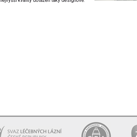
 nejvyšší kvality dotažen taky designově.