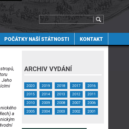
POČÁTKY NAŠÍ STÁTNOSTI
KONTAKT
ARCHIV VYDÁNÍ
stropů,
toru
. Jeho
ícími
2020
2019
2018
2017
2016
2015
2014
2013
2012
2011
2010
2009
2008
2007
2006
chnického
2005
2004
2003
2002
2001
dlech) a
hnickým
dvodní