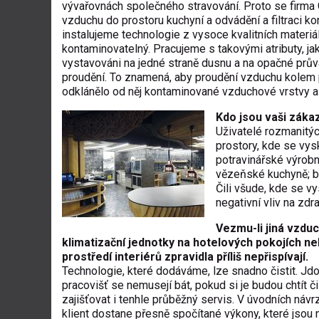
vývařovnách společného stravování. Proto se firma
vzduchu do prostoru kuchyní a odvádění a filtraci 
instalujeme technologie z vysoce kvalitních materiá
kontaminovatelný. Pracujeme s takovými atributy, jak
vystavováni na jedné straně dusnu a na opačné průva
proudění. To znamená, aby proudění vzduchu kolem p
odklánělo od něj kontaminované vzduchové vrstvy a 
Kdo jsou vaši zákaz
Uživatelé rozmanitý
prostory, kde se vysk
potravinářské výrobn
vězeňské kuchyně; ba
Čili všude, kde se vy
negativní vliv na zdr
Vezmu-li jiná vzduc
klimatizační jednotky na hotelových pokojích n
prostředí interiérů zpravidla příliš nepřispívají.
Technologie, které dodáváme, lze snadno čistit. Jd
pracovišť se nemusejí bát, pokud si je budou chtít č
zajišťovat i tenhle průběžný servis. V úvodních náv
klient dostane přesně spočítané výkony, které jsou n