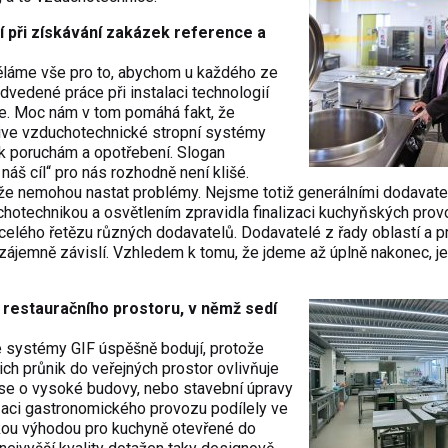
í při získávání zakázek reference a
ěláme vše pro to, abychom u každého ze
dvedené práce při instalaci technologií
pe. Moc nám v tom pomáhá fakt, že
tive vzduchotechnické stropní systémy
 k poruchám a opotřebení. Slogan
náš cíl“ pro nás rozhodně není klišé.
že nemohou nastat problémy. Nejsme totiž generálními dodavate
chotechnikou a osvětlením zpravidla finalizaci kuchyňských pro
elého řetězu různých dodavatelů. Dodavatelé z řady oblastí a p
zájemně závislí. Vzhledem k tomu, že jdeme až úplně nakonec, je-
restauračního prostoru, v němž sedí
 systémy GIF úspěšně bodují, protože
ich průnik do veřejných prostor ovlivňuje
i se o vysoké budovy, nebo stavební úpravy
izaci gastronomického provozu podílely ve
skou výhodou pro kuchyně otevřené do