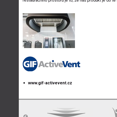
restauračního prostoru je to, že náš produkt je do té
www.gif-activevent.cz