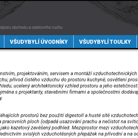
VŠUDYBYLÍ ÚVODNÍKY
VŠUDYBYLÍ TOULKY
nstvím, projektováním, servisem a montáží vzduchotechnických 
chu; přívod čistého vzduchu do prostoru kuchyně; osvětlení pros
du; ucelený architektonický vzhled prostoru a jeho estetičnost
zejména s projektanty, stavebními firmami a společnostmi dodávaj
y.
léhajících prostorů bez použití digestoří a husté sítě vzduchote
 a pracovních ploch (odpadá usazování prachu a nečistot na svíti
n jako kazetový zavěšený podhled. Meziprostor mezi vzduchotec
řednictvím svislých vzduchotěsných přepážek na přívodní a na o