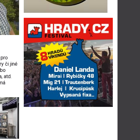
 pro
y či jiné
ebo
, atd.
 má