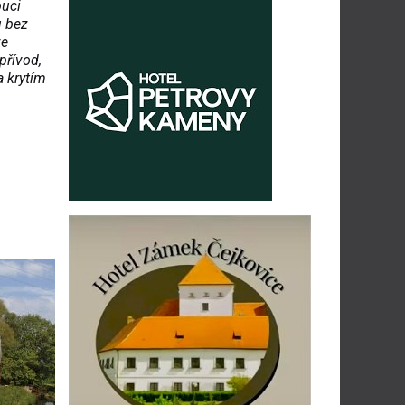
buci
u bez
ve
přívod,
a krytím