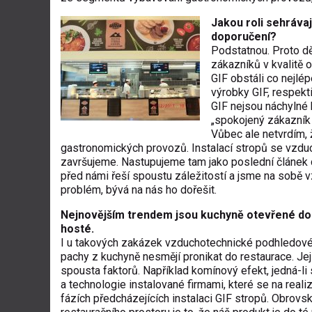
Jakou roli sehrávaj
doporučení?
Podstatnou. Proto d
zákazníků v kvalitě o
GIF obstáli co nejlé
výrobky GIF, respek
GIF nejsou náchylné
„spokojený zákazník 
Vůbec ale netvrdím, 
gastronomických provozů. Instalací stropů se vzdu
završujeme. Nastupujeme tam jako poslední článek c
před námi řeší spoustu záležitostí a jsme na sobě v
problém, bývá na nás ho dořešit.
Nejnovějším trendem jsou kuchyně otevřené do 
hosté.
I u takových zakázek vzduchotechnické podhledové
pachy z kuchyně nesmějí pronikat do restaurace. Jej
spousta faktorů. Například komínový efekt, jedná-l
a technologie instalované firmami, které se na real
fázích předcházejících instalaci GIF stropů. Obrov