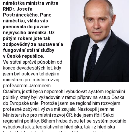
náměstka ministra vnitra
RNDr. Josefa
Postráneckého. Pane
náměstku, vláda vás
jmenovala do pozice
nejvyššího úředníka. Už
pátým rokem jste tak
zodpovědný za nastavení a
fungování státní služby
v České republice.
Ve státní správě působím od
konce devadesátých let, kdy
jsem byl osloven tehdejším
ministrem pro místní rozvoj
profesorem Jaromírem
Císařem, jestli bych nepomohl vybudovat systém regionální
politiky, který byl vyžadován v rámci příprav na vstup Česka
do Evropské unie. Protože jsem se regionálním rozvojem
profesně zabýval, výzva mě zaujala. Nastoupil jsem na
Ministerstvo pro místní rozvoj ČR, kde jsem řídil Sekci
regionální politiky. Během hruba dvou let se systém podařilo
vybudovat jak z legislativního hlediska, tak i z hlediska