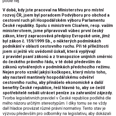
podle něj.
V době, kdy jste pracoval na Ministerstvu pro místní
rozvoj ČR, jsem byl poradcem Podvýboru pro obchod a
cestovní ruch při Hospodářském výboru Parlamentu
České republiky. Spolu s ministrem Císařem, resp. vaším
ministerstvem, jsme připravovali vůbec první český
zákon, který zapracovává předpisy Evropské unie, jímž
byl zákon č. 159/1999 Sb., o některých podmínkách
podnikání v oblasti cestovního ruchu. Při té příležitosti
jsem si ještě víc uvědomil úskalí, která vyplývají
z pravidel psaní zákonů a z transpozice unijních směrnic
do českého právního řádu, v té době především do
zákonů vytvářených v podmínkách předchozího režimu.
Nejen proto vznikl jakýsi kočkopes, který místo toho,
aby nastavil mantinely hospodářskému odvětví
cestovního ruchu, aby přinášelo ekonomické a další
benefity České republice, řeší hlavně to, aby se čeští
spotřebitelé nebáli utrácet peníze za zahraniční zájezdy.
Tvorba legislativních pravidel v České republice podléhá dle
mého názoru určitým stereotypům. I díky tomu se ne vždy
daří hladce provázat různé právní normativy. Tento stav je
výzvou především pro odborníky na legislativu, aby dokázali