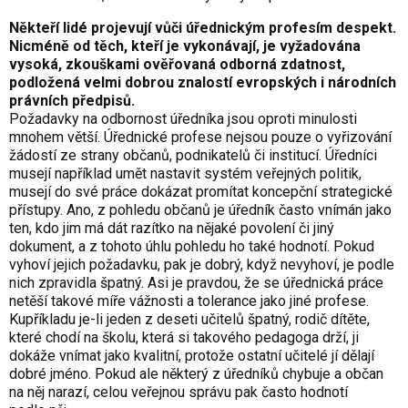
Někteří lidé projevují vůči úřednickým profesím despekt.
Nicméně od těch, kteří je vykonávají, je vyžadována
vysoká, zkouškami ověřovaná odborná zdatnost,
podložená velmi dobrou znalostí evropských i národních
právních předpisů.
Požadavky na odbornost úředníka jsou oproti minulosti
mnohem větší. Úřednické profese nejsou pouze o vyřizování
žádostí ze strany občanů, podnikatelů či institucí. Úředníci
musejí například umět nastavit systém veřejných politik,
musejí do své práce dokázat promítat koncepční strategické
přístupy. Ano, z pohledu občanů je úředník často vnímán jako
ten, kdo jim má dát razítko na nějaké povolení či jiný
dokument, a z tohoto úhlu pohledu ho také hodnotí. Pokud
vyhoví jejich požadavku, pak je dobrý, když nevyhoví, je podle
nich zpravidla špatný. Asi je pravdou, že se úřednická práce
netěší takové míře vážnosti a tolerance jako jiné profese.
Kupříkladu je-li jeden z deseti učitelů špatný, rodič dítěte,
které chodí na školu, která si takového pedagoga drží, ji
dokáže vnímat jako kvalitní, protože ostatní učitelé jí dělají
dobré jméno. Pokud ale některý z úředníků chybuje a občan
na něj narazí, celou veřejnou správu pak často hodnotí