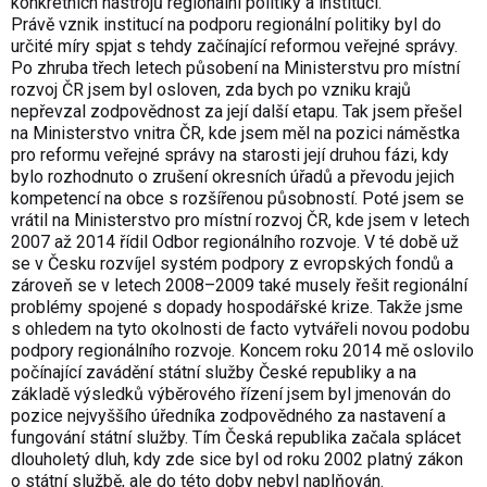
konkrétních nástrojů regionální politiky a institucí.
Právě vznik institucí na podporu regionální politiky byl do
určité míry spjat s tehdy začínající reformou veřejné správy.
Po zhruba třech letech působení na Ministerstvu pro místní
rozvoj ČR jsem byl osloven, zda bych po vzniku krajů
nepřevzal zodpovědnost za její další etapu. Tak jsem přešel
na Ministerstvo vnitra ČR, kde jsem měl na pozici náměstka
pro reformu veřejné správy na starosti její druhou fázi, kdy
bylo rozhodnuto o zrušení okresních úřadů a převodu jejich
kompetencí na obce s rozšířenou působností. Poté jsem se
vrátil na Ministerstvo pro místní rozvoj ČR, kde jsem v letech
2007 až 2014 řídil Odbor regionálního rozvoje. V té době už
se v Česku rozvíjel systém podpory z evropských fondů a
zároveň se v letech 2008–2009 také musely řešit regionální
problémy spojené s dopady hospodářské krize. Takže jsme
s ohledem na tyto okolnosti de facto vytvářeli novou podobu
podpory regionálního rozvoje. Koncem roku 2014 mě oslovilo
počínající zavádění státní služby České republiky a na
základě výsledků výběrového řízení jsem byl jmenován do
pozice nejvyššího úředníka zodpovědného za nastavení a
fungování státní služby. Tím Česká republika začala splácet
dlouholetý dluh, kdy zde sice byl od roku 2002 platný zákon
o státní službě, ale do této doby nebyl naplňován.