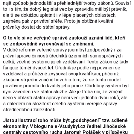
najít způsob jednodušší a přehlednější tvorby zákonů. Souvisí
to i s tím, že dobrý legislativec by zpravidla měl být právník,
ale ti se dokážou uplatnit i v lépe placených oblastech,
zejména pak v privátní sféře. Proto je obtížné kvalitní
právníky dostat do státní správy.
O to víc si ve veřejné správě zaslouží uznání lidé, kteří
se zodpovědně vyrovnávají se změnami.
V době reformy veřejné správy jsem byl zodpovědný i za
právní úpravu činnosti úředníků územních samosprávných
celků, včetně systému jejich vzdělávání. Tento zákon už tady
funguje téměř dvacet let. Úředník je podle něj povinen se
vzdělávat a průběžně zvyšovat svoji kvalifikaci, přičemž
zkušenosti jednoznačně hovoří o tom, že se tento model
pozitivně promítá do kvality jeho práce. Obdobný systém byl
nyní zaveden i ve státní službě. Ale je třeba říci, že změnit
něco v oblasti státní správy není věcí jednoho dvou roků, ale
s ohledem na složitost celého systému veřejné správy
střednědobou záležitostí.
Jistou ilustrací toho může být „podchycení“ tzv. sdílené
ekonomiky. V blogu na e-Vsudybyl.cz ředitel Jihočeské
centrály cestovního ruchu Jaromír Polášek v příspěvku