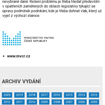
nevybrané daně. Řešení problému je třeba hledat především
v opatřeních zaměřených do oblasti legislativy týkající se
úpravy podmínek podnikání, kde je třeba dohnat vlak, který už
vyjel z výchozí stanice.
www.mvcr.cz
ARCHIV VYDÁNÍ
2020
2019
2018
2017
2016
2015
2014
2013
2012
2011
2010
2009
2008
2007
2006
2005