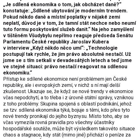
„Je sdílená ekonomika o tom, jak obcházet daně?“
konstatuje: „Sdílené ubytování je moderním trendem.
Pokud někdo daně a místní poplatky v nějaké zemi
neplatí, důvod je v tom, že tamní stát nechce nebo neumí
tuto formu poskytování služeb danit.“ Na jeho zamyšlení
v tištěném Všudybylu nepřímo reaguje předseda Senátu
Parlamentu České republiky Jaroslav Kubera
v interview „Když někdo něco umí“: „Technologie
postupují tak rychle, že jim právo absolutně nestačí. Už
jsme se s tím setkali v devadesátých letech a teď jsme
ve stejné situaci: právo nestačí reagovat na sdílenou
ekonomiku.“
Přístup ke sdílené ekonomice není problémem jen České
republiky, ale i evropských zemí, v nichž s ní mají delší
zkušenost. Ukazuje se, že když se nové trendy v ekonomice
včas nepodchytí, a to třeba i z úrovně státní správy, vzniknou
z toho problémy. Skupina spojená s oblastí podnikání, jehož
se tzv. sdílená ekonomika týká, bojuje s těmi, kdo přes tyto
nové trendy pronikají do jejího byznysu. Místo toho, aby se
včas vymezila rovná pravidla pro všechny účastníky
hospodářské soutěže, může být výsledkem takovéto situace
chaos a stagnace, kdy stát (mimo jiné) přichází o peníze za