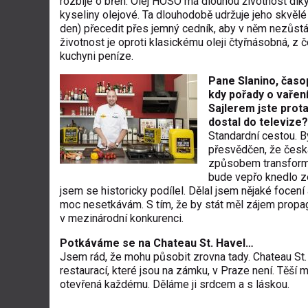
rozbije o břeh. Olej HOSO má dlouhou životnost dík
kyseliny olejové. Ta dlouhodobě udržuje jeho skvělé
den) přecedit přes jemný cedník, aby v něm nezůstá
životnost je oproti klasickému oleji čtyřnásobná, z č
kuchyni peníze.
Pane Slanino, časo
kdy pořady o vaření
Sajlerem jste prota
dostal do televize?
Standardní cestou. B
přesvědčen, že česká
způsobem transformuj
bude vepřo knedlo z
jsem se historicky podílel. Dělal jsem nějaké focen
moc nesetkávám. S tím, že by stát měl zájem propa
v mezinárodní konkurenci.
Potkáváme se na Chateau St. Havel…
Jsem rád, že mohu působit zrovna tady. Chateau St. 
restaurací, které jsou na zámku, v Praze není. Těš
otevřená každému. Děláme ji srdcem a s láskou.