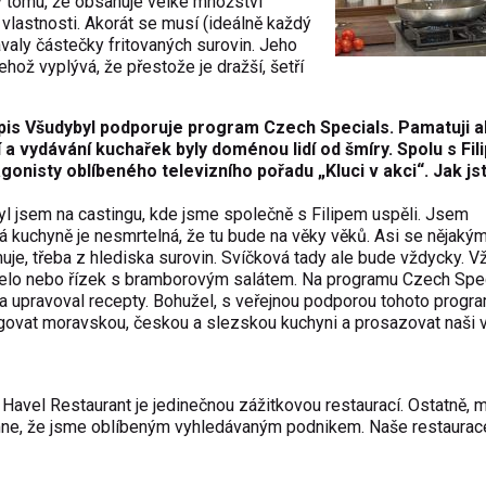
y tomu, že obsahuje velké množství
 vlastnosti. Akorát se musí (ideálně každý
valy částečky fritovaných surovin. Jeho
ehož vyplývá, že přestože je dražší, šetří
pis Všudybyl podporuje program Czech Specials. Pamatuji a
 a vydávání kuchařek byly doménou lidí od šmíry. Spolu s Fi
gonisty oblíbeného televizního pořadu „Kluci v akci“. Jak js
yl jsem na castingu, kde jsme společně s Filipem uspěli. Jsem
 kuchyně je nesmrtelná, že tu bude na věky věků. Asi se nějaký
e, třeba z hlediska surovin. Svíčková tady ale bude vždycky. V
elo nebo řízek s bramborovým salátem. Na programu Czech Spe
í a upravoval recepty. Bohužel, s veřejnou podporou tohoto progr
govat moravskou, českou a slezskou kuchyni a prosazovat naši v
Havel Restaurant je jedinečnou zážitkovou restaurací. Ostatně, 
í mne, že jsme oblíbeným vyhledávaným podnikem. Naše restaurac