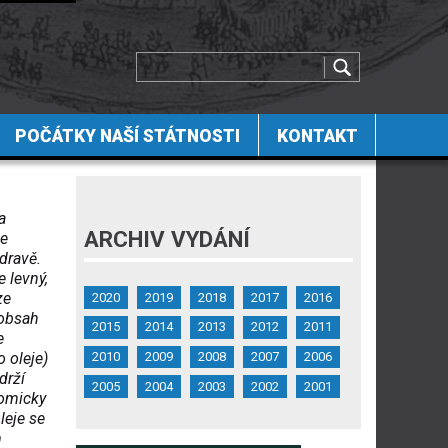
POČÁTKY NAŠÍ STÁTNOSTI
KONTAKT
a
ARCHIV VYDÁNÍ
je
dravě.
e levný,
ze
2020
2019
2018
2017
2016
 obsah
2015
2014
2013
2012
2011
e
2010
2009
2008
2007
2006
 oleje)
drží
2005
2004
2003
2002
2001
nomicky
leje se
m