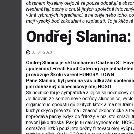
obsahem kyseliny olejové se pouze odpařují a absorbu
Nepřenášejí pachy a chutě jiných společně fritovanýc
vůně vybraných ingrediencí, a ne oleje nebo toho, co
mají vysoký bod zakouření a vzplanutí. To je klíčov
Ondřej Slanina:
03. 01. 2020
Ondřej Slanina je šéfkuchařem Chateau St. Hav
společnost Fresh Food Catering a je jednatelem 
provozuje Školu vaření HUNGRY TOWN.
Pane Slanino, byl jsem na vás odkázán společno
jimi dovážený slunečnicový olej HOSO.
Slunečnice mi je sympatická a jejich slunečnicový o
Je lisován ze semen nové odrůdy slunečnice, vyšle
organismus spoustu důležitých látek a má neutrální 
kuchyňských provozů má i značné ekonomické a tech
nepředává pachy. Když do fritézy, v níž jste smažil tr
nevoní jako treska. Pak je tu další výhoda: olej HO
osmažení řízků použijete běžný fritovací olej, vyčpí