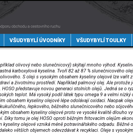
VŠUDYBYLÍ ÚVODNÍKY
VŠUDYBYLÍ TOULKY
apříklad olivový nebo slunečnicový) skýtají mnoho výhod. Kyselin
ná karboxylová kyselina. Tvoří 82 až 87 % slunečnicového ole
olivového. S oleji s vysokým obsahem kyseliny olejové lze vařit z
raví a životnímu prostředí. Například palmový olej. Ale protože j
. HOSO představuje novou generaci stolních olejů. Jedná se o ry
sokých teplot. Má vysoký podíl látek typu omega 9 a velmi nízký
m obsahem kyseliny olejové lépe odolávají oxidaci. Naopak olej
 kukuřičného, řepkového, běžného slunečnicového nebo sójového
ysokým obsahem kyseliny olejové proto ve vysoké kvalitě dlouho vy
í. Díky tomu je olej HOSO oproti běžným fritovacím olejům eko
em kyseliny olejové vzniká méně potravinářského odpadu. Běžné o
 daleko větších objemech odevzdávat k recyklaci. Oleje s vysoký