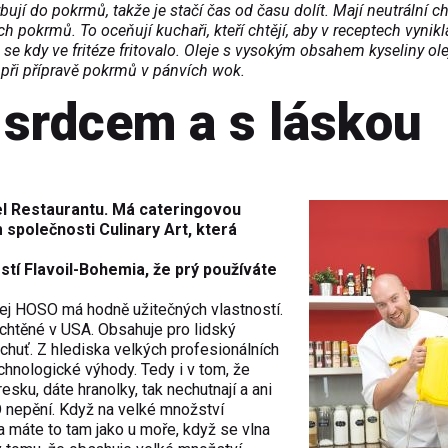
jí do pokrmů, takže je stačí čas od času dolít. Mají neutrální ch
h pokrmů. To oceňují kuchaři, kteří chtějí, aby v receptech vynikl
 se kdy ve fritéze fritovalo. Oleje s vysokým obsahem kyseliny ol
é při přípravě pokrmů v pánvích wok.
 srdcem a s láskou
el Restaurantu. Má cateringovou
společnosti Culinary Art, která
stí Flavoil-Bohemia, že prý používáte
lej HOSO má hodně užitečných vlastností.
chtěné v USA. Obsahuje pro lidský
chuť. Z hlediska velkých profesionálních
nologické výhody. Tedy i v tom, že
esku, dáte hranolky, tak nechutnají a ani
SO nepění. Když na velké množství
 a máte to tam jako u moře, když se vlna