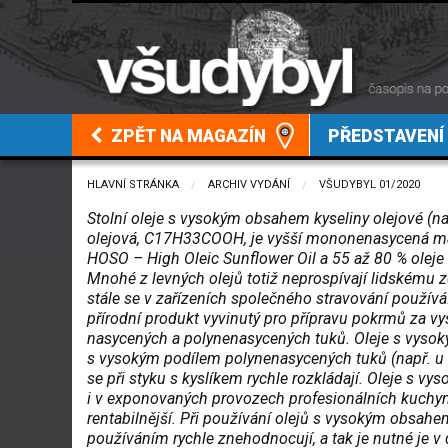
ZPĚT NA MAGAZÍN
PŘEDSTAVENÍ
HLAVNÍ STRÁNKA
ARCHIV VYDÁNÍ
VŠUDYBYL 01/2020
Stolní oleje s vysokým obsahem kyseliny olejové (n
olejová, C17H33COOH, je vyšší mononenasycená mast
HOSO – High Oleic Sunflower Oil a 55 až 80 % oleje 
Mnohé z levných olejů totiž neprospívají lidskému zd
stále se v zařízeních společného stravování používá
přírodní produkt vyvinutý pro přípravu pokrmů za vy
nasycených a polynenasycených tuků. Oleje s vysoký
s vysokým podílem polynenasycených tuků (např. u
se při styku s kyslíkem rychle rozkládají. Oleje s v
i v exponovaných provozech profesionálních kuchyn
rentabilnější. Při používání olejů s vysokým obsah
používáním rychle znehodnocují, a tak je nutné je v