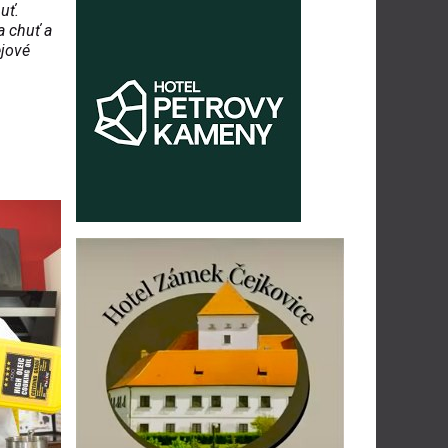
uť.
a chuť a
ejové