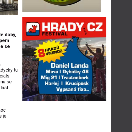
le doby,
lipem
te se
m
ždycky tu
cials
amu se
last
moc
e je