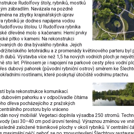
strukce Rudolfovy štoly, rybníků, mostků
ckým zábradlím. Navázala na pozdně
jména na zbytky krajinářských úprav
ava rybníků je dodnes napájena vodou
 Rudolfovou štolou. U Rudolfova rybníka
ské dřevěné molo s kačenami. Herní prvky
ické pítko v kameni. Na rekonstrukci
vaných do dna bývalého rybníka. Jejich
održitelského letohrádku a z promenády květinového parteru byl
 dubů. Výstavba více než 1,5 ha nových vodních ploch je největ
sto let. Přínosem je i napojení na parkové cesty přes vodní pl
řes dubový pahorek (původní rybniční ostrov) směrem ke Šlecht
křadními rostlinami, které poskytují útočiště vodnímu ptactvu.
ástí byla rekonstrukce komunikací.
na dubovém pahorku a v odpočívadle čítárna
ého dřeva pocházejícího z pražských
 centrálního prostoru bylo vráceno
dán nový mobiliář. Vegetaci doplnila výsadba 250 stromů. Techn
vody (asi 30–40 cm pod úrovní terénu). Výraznou změnou ve vní
ledně založené trávníkové plochy v okolí rybníků. V centrální čá
n s maximální péčí, neboť se po znovuotevření Šlechtovy restaura