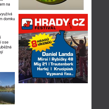
dem na
využívá
kém domku
í
í ose
ouběžná
jí