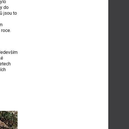
ylo
ny do
ů jsou to
ém
 roce.
především
ké
letech
ích