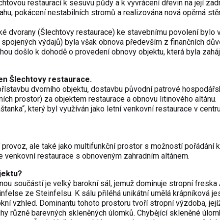
tovou restaurací k sesuvu půdy a k vyvrácení dřevin na její zad
vahu, pokácení nestabilních stromů a realizována nová opěrná stě
é dvorany (Šlechtovy restaurace) ke stavebnímu povolení bylo 
ím spojených výdajů) byla však obnova především z finančních dů
hou došlo k dohodě o provedení obnovy objektu, která byla zahá
en Šlechtovy restaurace.
přístavbu dvorního objektu, dostavbu původní patrové hospodář
ích prostor) za objektem restaurace a obnovu litinového altánu.
anka“, který byl využíván jako letní venkovní restaurace v centr
provoz, ale také jako multifunkční prostor s možností pořádání k
de venkovní restaurace s obnoveným zahradním altánem.
jektu?
nou součástí je velký barokní sál, jemuž dominuje stropní freska
else ze Steinfelsu. K sálu přiléhá unikátní umělá krápníková je
arokní vzhled. Dominantu tohoto prostoru tvoří stropní výzdoba, její
ruhy různě barevných skleněných úlomků. Chybějící skleněné úlom