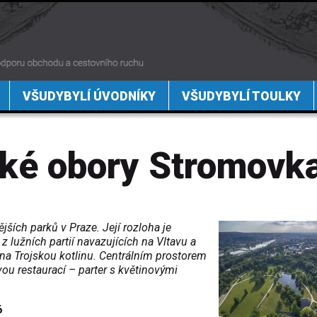
VŠUDYBYLÍ ÚVODNÍKY
VŠUDYBYLÍ TOULKY
ké obory Stromovk
ších parků v Praze. Její rozloha je
z lužních partií navazujících na Vltavu a
na Trojskou kotlinu. Centrálním prostorem
ou restaurací – parter s květinovými
6