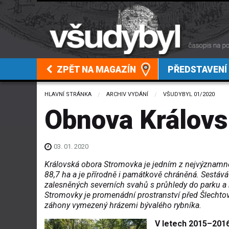
ZPĚT NA MAGAZÍN
PŘEDSTAVENÍ
HLAVNÍ STRÁNKA
ARCHIV VYDÁNÍ
VŠUDYBYL 01/2020
Obnova Královs
03. 01. 2020
Královská obora Stromovka je jedním z nejvýznamněj
88,7 ha a je přírodně i památkově chráněná. Sestává 
zalesněných severních svahů s průhledy do parku a 
Stromovky je promenádní prostranství před Šlechtov
záhony vymezený hrázemi bývalého rybníka.
V letech 2015–201