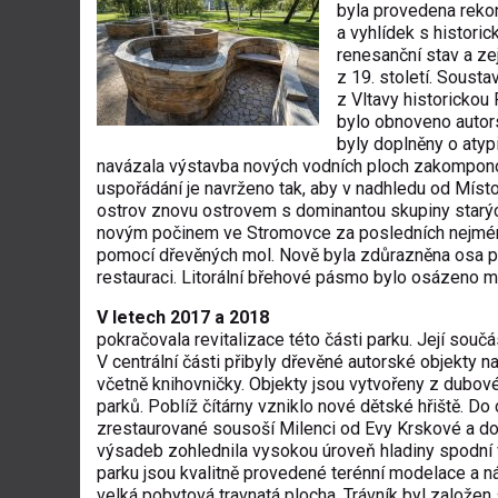
byla provedena rekon
a vyhlídek s histori
renesanční stav a ze
z 19. století. Soust
z Vltavy historickou
bylo obnoveno autor
byly doplněny o atyp
navázala výstavba nových vodních ploch zakompono
uspořádání je navrženo tak, aby v nadhledu od Míst
ostrov znovu ostrovem s dominantou skupiny starých
novým počinem ve Stromovce za posledních nejméně 
pomocí dřevěných mol. Nově byla zdůrazněna osa p
restauraci. Litorální břehové pásmo bylo osázeno mo
V letech 2017 a 2018
pokračovala revitalizace této části parku. Její souč
V centrální části přibyly dřevěné autorské objekty 
včetně knihovničky. Objekty jsou vytvořeny z dubov
parků. Poblíž čítárny vzniklo nové dětské hřiště. Do
zrestaurované sousoší Milenci od Evy Krskové a do
výsadeb zohlednila vysokou úroveň hladiny spodní 
parku jsou kvalitně provedené terénní modelace a nás
velká pobytová travnatá plocha. Trávník byl založe