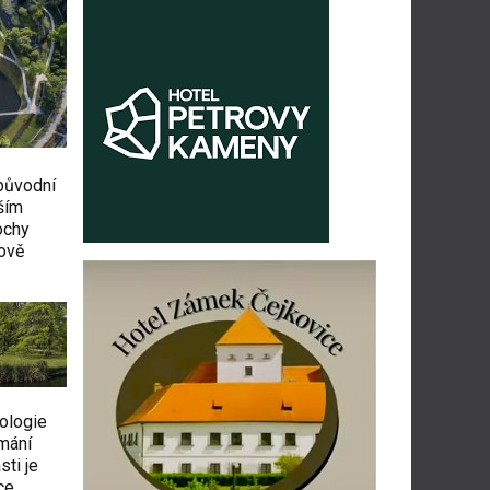
 původní
ším
ochy
ově
ologie
mání
sti je
ce