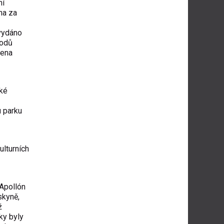
ní
na za
vydáno
vodů
jena
ské
u parku
ulturních
 Apollón
skyně,
ž
ky byly