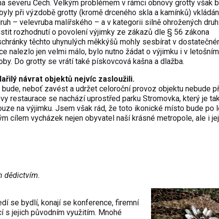
na severu Čech. Velkým problémem v rámci obnovy grotty však b
 byly při výzdobě grotty (kromě drceného skla a kamínků) vkládá
ruh – velevruba malířského – a v kategorii silně ohrožených druh
jistit rozhodnutí o povolení výjimky ze zákazů dle § 56 zákona
se schránky těchto uhynulých měkkýšů mohly sesbírat v dostatečn
e nalezlo jen velmi málo, bylo nutno žádat o výjimku i v letošním
by. Do grotty se vrátí také pískovcová kašna a dlažba.
ařilý návrat objektů nejvíc zasloužili.
 i bude, neboť zavést a udržet celoroční provoz objektu nebude 
vy restaurace se nachází uprostřed parku Stromovka, který je ta
ouze na výjimku. Jsem však rád, že toto ikonické místo bude po 
ným cílem vycházek nejen obyvatel naší krásné metropole, ale i jej
 dědictvím.
edí se bydlí, konají se konference, firemní
cí s jejich původním využitím. Mnohé