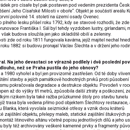
rádek pro císaře byl pak postaven pod vedením prezidenta Čes
ěšení Jeho Císařské Milosti v oboře“. Objekt je součástí areálu 
rvní polovině 14. století na území osady Ovenec.
o plného lesku přišel roku 1792, kdy se stavové rozhodli, že zde
korunovace Františka I. Sál byl tehdy vyzdoben lustry, girlandami,
však budova sloužila jen jako skladiště obilí a zeleniny.
osti zde od roku 1811 fungovala kavárna, jejíž majitel nechal hne
 roku 1882 si budovu pronajal Václav Šlechta a v držení jeho rodi
al. Na jeho devastaci se výrazně podílely i dvě poslední po
 dlouho, než se Praha pustila do jeho obnovy?
 a 1980 vyhořel a byl jen provizorně zastřešen. Od té doby vlive
tění stavby a jejích památkově hodnotných prvků proti působení
lismu pokračovala degradace a destrukce objektu. Povodeň v roc
topen až do výšky tří metrů, způsobila další ztráty a poškození, 
kým rizikem byla také ražba průzkumné štoly pro stavbu tunelu
jíž trasa byla vedena přímo pod objektem Šlechtovy restaurace, 
u Blanka, která vyvolala seizmické otřesy a vznik dvou kráterů
é zajištění objektu, přelepy maleb, statické zajištění štukových p
montáž litinového altánu včetně popisu jednotlivých dílů a jeho u
iéru byly též archivovány veškeré kamenné prvky a fragmenty půvo