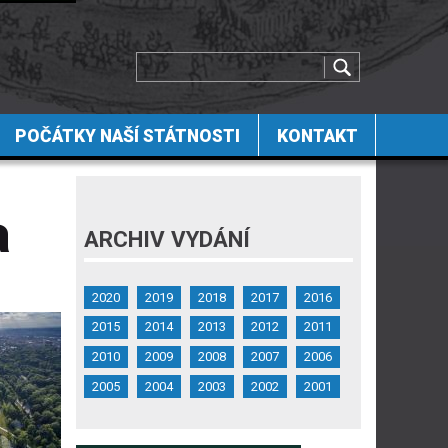
POČÁTKY NAŠÍ STÁTNOSTI
KONTAKT
a
ARCHIV VYDÁNÍ
2020
2019
2018
2017
2016
2015
2014
2013
2012
2011
2010
2009
2008
2007
2006
2005
2004
2003
2002
2001