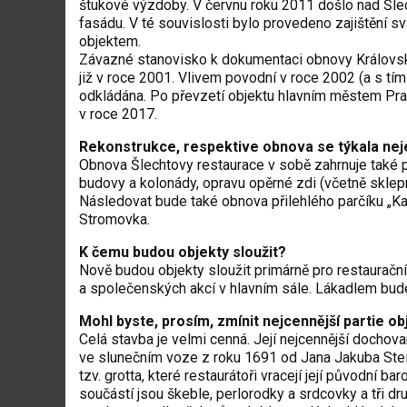
štukové výzdoby. V červnu roku 2011 došlo nad Šlech
fasádu. V té souvislosti bylo provedeno zajištění s
objektem.
Závazné stanovisko k dokumentaci obnovy Královsk
již v roce 2001. Vlivem povodní v roce 2002 (a s t
odkládána. Po převzetí objektu hlavním městem Pra
v roce 2017.
Rekonstrukce, respektive obnova se týkala nej
Obnova Šlechtovy restaurace v sobě zahrnuje také 
budovy a kolonády, opravu opěrné zdi (včetně sklepn
Následovat bude také obnova přilehlého parčíku „Kašt
Stromovka.
K čemu budou objekty sloužit?
Nově budou objekty sloužit primárně pro restaurační 
a společenských akcí v hlavním sále. Lákadlem bu
Mohl byste, prosím, zmínit nejcennější partie ob
Celá stavba je velmi cenná. Její nejcennější dochova
ve slunečním voze z roku 1691 od Jana Jakuba Steinf
tzv. grotta, které restaurátoři vracejí její původní b
součástí jsou škeble, perlorodky a srdcovky a tři d