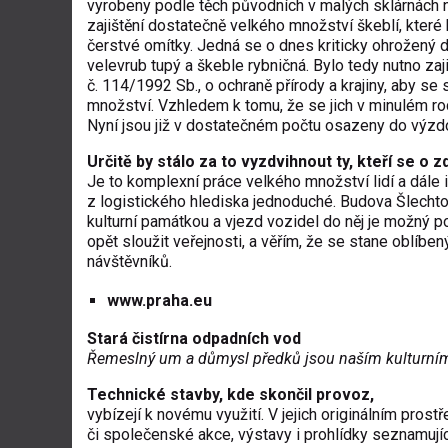
vyrobeny podle těch původních v malých sklárnách 
zajištění dostatečně velkého množství škeblí, které
čerstvé omítky. Jedná se o dnes kriticky ohrožený d
velevrub tupý a škeble rybničná. Bylo tedy nutno za
č. 114/1992 Sb., o ochraně přírody a krajiny, aby 
množství. Vzhledem k tomu, že se jich v minulém roc
Nyní jsou již v dostatečném počtu osazeny do výzdo
Určitě by stálo za to vyzdvihnout ty, kteří se o zd
Je to komplexní práce velkého množství lidí a dále
z logistického hlediska jednoduché. Budova Šlechto
kulturní památkou a vjezd vozidel do něj je možný p
opět sloužit veřejnosti, a věřím, že se stane oblíbe
návštěvníků.
www.praha.eu
Stará čistírna odpadních vod
Řemeslný um a důmysl předků jsou naším kulturním
Technické stavby, kde skončil provoz,
vybízejí k novému využití. V jejich originálním prostř
či společenské akce, výstavy i prohlídky seznamují