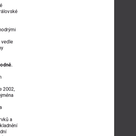
ké
Královské
 modrými
d vedle
ny
vodně.
m
e 2002,
zejména
a
rvků a
skladnění
dní