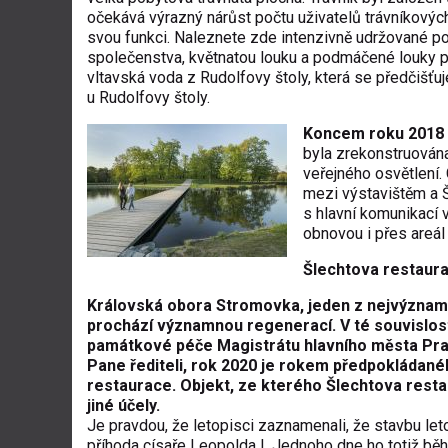
očekává výrazný nárůst počtu uživatelů trávníkových
svou funkci. Naleznete zde intenzivně udržované po
společenstva, květnatou louku a podmáčené louky po
vltavská voda z Rudolfovy štoly, která se předčiš
u Rudolfovy štoly.
Koncem roku 2018
byla zrekonstruována
veřejného osvětlení
mezi výstavištěm a 
s hlavní komunikací 
obnovou i přes areál 
Šlechtova restaur
Královská obora Stromovka, jeden z nejvýznamn
prochází významnou regenerací. V té souvislost
památkové péče Magistrátu hlavního města Prahy
Pane řediteli, rok 2020 je rokem předpokládan
restaurace. Objekt, ze kterého Šlechtova resta
jiné účely.
Je pravdou, že letopisci zaznamenali, že stavbu let
příhoda císaře Leopolda I. Jednoho dne ho totiž běh