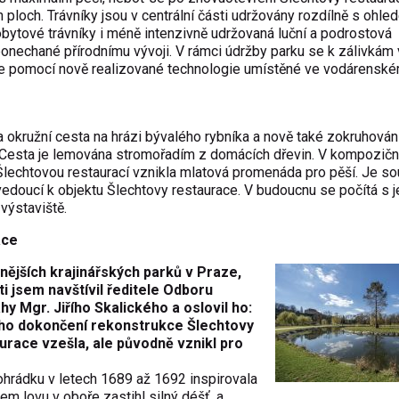
 ploch. Trávníky jsou v centrální části udržovány rozdílně s ohle
bytové trávníky i méně intenzivně udržovaná luční a podrostová
nechané přírodnímu vývoji. V rámci údržby parku se k zálivkám 
ťuje pomocí nově realizované technologie umístěné ve vodárens
 okružní cesta na hrázi bývalého rybníka a nově také zokruhován
. Cesta je lemována stromořadím z domácích dřevin. V kompozičn
Šlechtovou restaurací vznikla mlatová promenáda pro pěší. Je s
vedoucí k objektu Šlechtovy restaurace. V budoucnu se počítá s je
výstaviště.
ace
ějších krajinářských parků v Praze,
i jsem navštívil ředitele Odboru
 Mgr. Jiřího Skalického a oslovil ho:
ého dokončení rekonstrukce Šlechtovy
urace vzešla, ale původně vznikl pro
ohrádku v letech 1689 až 1692 inspirovala
em lovu v oboře zastihl silný déšť, a