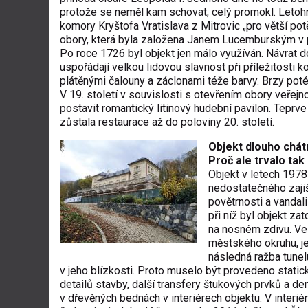
protože se neměl kam schovat, celý promokl. Letoh
komory Kryštofa Vratislava z Mitrovic „pro větší pot
obory, která byla založena Janem Lucemburským v p
Po roce 1726 byl objekt jen málo využíván. Návrat d
uspořádají velkou lidovou slavnost při příležitosti 
plátěnými čalouny a záclonami téže barvy. Brzy poté 
V 19. století v souvislosti s otevřením obory veřejn
postavit romantický litinový hudební pavilon. Teprve
zůstala restaurace až do poloviny 20. století.
Objekt dlouho chátr
Proč ale trvalo tak
Objekt v letech 1978
nedostatečného zajiš
povětrnosti a vanda
při níž byl objekt za
na nosném zdivu. Vel
městského okruhu, je
následná ražba tunel
v jeho blízkosti. Proto muselo být provedeno statick
detailů stavby, další transfery štukových prvků a de
v dřevěných bednách v interiérech objektu. V inter