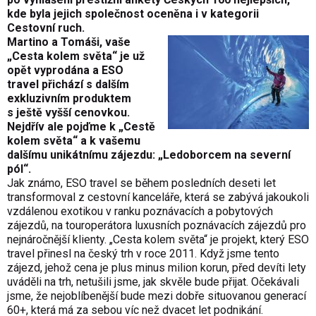
kde byla jejich společnost oceněna i v kategorii
Cestovní ruch.
Martino a Tomáši, vaše
„Cesta kolem světa“ je už
opět vyprodána a ESO
travel přichází s dalším
exkluzivním produktem
s ještě vyšší cenovkou.
Nejdřív ale pojďme k „Cestě
kolem světa“ a k vašemu
dalšímu unikátnímu zájezdu: „Ledoborcem na severní
pól“.
Jak známo, ESO travel se během posledních deseti let
transformoval z cestovní kanceláře, která se zabývá jakoukoli
vzdálenou exotikou v ranku poznávacích a pobytových
zájezdů, na touroperátora luxusních poznávacích zájezdů pro
nejnáročnější klienty. „Cesta kolem světa“ je projekt, který ESO
travel přinesl na český trh v roce 2011. Když jsme tento
zájezd, jehož cena je plus minus milion korun, před devíti lety
uváděli na trh, netušili jsme, jak skvěle bude přijat. Očekávali
jsme, že nejoblíbenější bude mezi dobře situovanou generací
60+, která má za sebou víc než dvacet let podnikání.