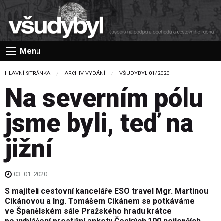
Menu
HLAVNÍ STRÁNKA
ARCHIV VYDÁNÍ
VŠUDYBYL 01/2020
Na severním pólu
jsme byli, teď na
jižní
03. 01. 2020
S majiteli cestovní kanceláře ESO travel Mgr. Martinou
Cikánovou a Ing. Tomášem Cikánem se potkáváme
ve Španělském sále Pražského hradu krátce
po vyhlášení prestižní ankety Českých 100 nejlepších,