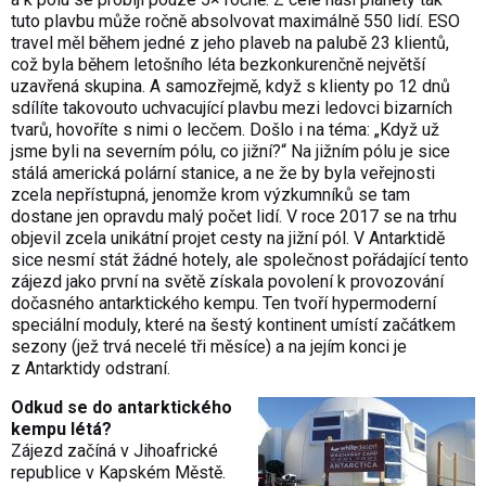
tuto plavbu může ročně absolvovat maximálně 550 lidí. ESO
travel měl během jedné z jeho plaveb na palubě 23 klientů,
což byla během letošního léta bezkonkurenčně největší
uzavřená skupina. A samozřejmě, když s klienty po 12 dnů
sdílíte takovouto uchvacující plavbu mezi ledovci bizarních
tvarů, hovoříte s nimi o lecčem. Došlo i na téma: „Když už
jsme byli na severním pólu, co jižní?“ Na jižním pólu je sice
stálá americká polární stanice, a ne že by byla veřejnosti
zcela nepřístupná, jenomže krom výzkumníků se tam
dostane jen opravdu malý počet lidí. V roce 2017 se na trhu
objevil zcela unikátní projet cesty na jižní pól. V Antarktidě
sice nesmí stát žádné hotely, ale společnost pořádající tento
zájezd jako první na světě získala povolení k provozování
dočasného antarktického kempu. Ten tvoří hypermoderní
speciální moduly, které na šestý kontinent umístí začátkem
sezony (jež trvá necelé tři měsíce) a na jejím konci je
z Antarktidy odstraní.
Odkud se do antarktického
kempu létá?
Zájezd začíná v Jihoafrické
republice v Kapském Městě.