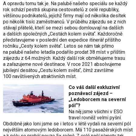
A opravdu tomu tak je. Na palubě našeho speciálu se každý
rok schází pestrá skupina cestovatelů z celé republiky,
většinou podnikatelů, jejichž firmy mají od několika desítek
po několik tisíc zaměstnanců. V průběhu zájezdu se z nich
stávají přátelé, kteří se mezi sebou domlouvají na dalších
a dalších společných „Cestách kolem světa“. Každoročně
představujeme v poslední den expedice itinerář příštího
ročníku „Cesty kolem světa“. Letos se nám tak přímo
na palubě našeho letadla podařilo prodat 38 míst v příštím
zájezdu z 64 možných. Každý další rok obměňujeme trasu
a zařazujeme nové destinace. V roce 2021 absolvujeme
jubilejní desátou „Cestu kolem světa“, čímž završíme
100 navštívených atraktivních míst.
Co váš další exkluzivní
poznávací zájezd –
„Ledoborcem na severní
pól“?
Na něj jsme všichni v ESO
travel rovněž velmi pyšní.
Obdobně jako loni jsme se i letos v létě vydali na severní pól
největším atomovým ledoborcem. Má 110 pasažérských míst
a k pólu se probíjí pouze 5× ročně. Z celé naší planety tak