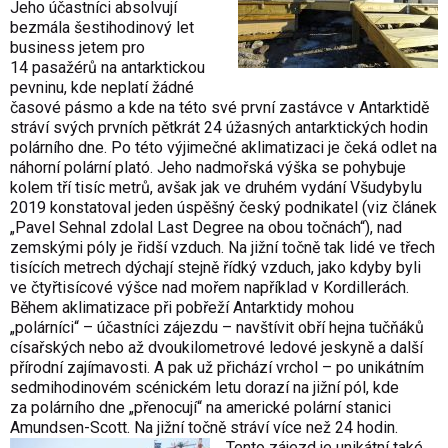
Jeho účastníci absolvují
bezmála šestihodinový let
business jetem pro
14 pasažérů na antarktickou
pevninu, kde neplatí žádné
časové pásmo a kde na této své první zastávce v Antarktidě
stráví svých prvních pětkrát 24 úžasných antarktických hodin
polárního dne. Po této výjimečné aklimatizaci je čeká odlet na
náhorní polární plató. Jeho nadmořská výška se pohybuje
kolem tří tisíc metrů, avšak jak ve druhém vydání Všudybylu
2019 konstatoval jeden úspěšný český podnikatel (viz článek
„Pavel Sehnal zdolal Last Degree na obou točnách“), nad
zemskými póly je řidší vzduch. Na jižní točně tak lidé ve třech
tisících metrech dýchají stejně řídký vzduch, jako kdyby byli
ve čtyřtisícové výšce nad mořem například v Kordillerách.
Během aklimatizace při pobřeží Antarktidy mohou
„polárníci“ – účastníci zájezdu – navštívit obří hejna tučňáků
císařských nebo až dvoukilometrové ledové jeskyně a další
přírodní zajímavosti. A pak už přichází vrchol – po unikátním
sedmihodinovém scénickém letu dorazí na jižní pól, kde
za polárního dne „přenocují“ na americké polární stanici
Amundsen-Scott. Na jižní točně stráví více než 24 hodin.
Tento zájezd je unikátní také