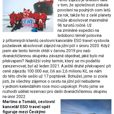
v tom, že společnost získala
povolení na pouhých osm letů
za rok, takže ho z celé planety
může absolvovat maximálně
96 turistů ročně. Už
na zmíněné expedici na
ledoborci téměř polovina
z přítomných klientů cestovní kanceláře ESO travel vyslovila
požadavek absolvovat zájezd na jižní pól v únoru 2020. Když
jsem ale tento termín chtěl v červnu 2019 pro naši
dvanáctičlennou skupinku závazně objednat, jaké bylo mé
překvapení? Nejbližší volný termín, který se mi podařilo
zarezervovat, byl až leden 2021. A ještě druhé překvapení: při
ceně zájezdu 100 000 eur, čili asi 2,6 milionu Kč, se nám
do této chvíle sešlo už 17 poptávek. Bohužel, jsme si zcela
jisti, že všechny zájemce o cestu na jižní pól nebudeme
v jednom kalendářním roce moci uspokojit. Proto jsme se
rozhodli udělat rezervaci pro další dvanáctičlennou skupinu
na únor 2022.
Martino a Tomáši, cestovní
kancelář ESO travel opět
figuruje mezi Českými