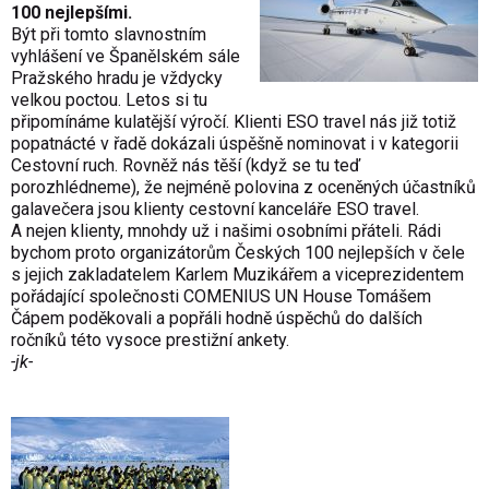
100 nejlepšími.
Být při tomto slavnostním
vyhlášení ve Španělském sále
Pražského hradu je vždycky
velkou poctou. Letos si tu
připomínáme kulatější výročí. Klienti ESO travel nás již totiž
popatnácté v řadě dokázali úspěšně nominovat i v kategorii
Cestovní ruch. Rovněž nás těší (když se tu teď
porozhlédneme), že nejméně polovina z oceněných účastníků
galavečera jsou klienty cestovní kanceláře ESO travel.
A nejen klienty, mnohdy už i našimi osobními přáteli. Rádi
bychom proto organizátorům Českých 100 nejlepších v čele
s jejich zakladatelem Karlem Muzikářem a viceprezidentem
pořádající společnosti COMENIUS UN House Tomášem
Čápem poděkovali a popřáli hodně úspěchů do dalších
ročníků této vysoce prestižní ankety.
-jk-