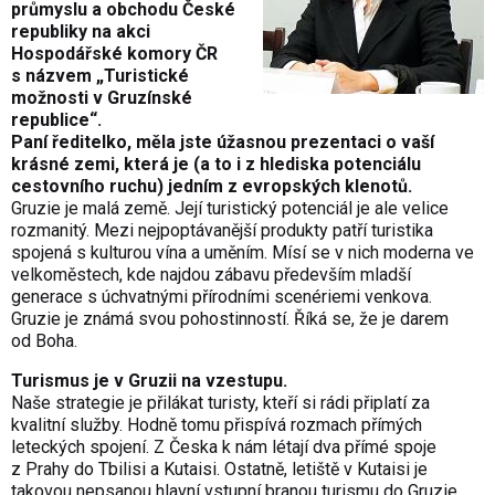
průmyslu a obchodu České
republiky na akci
Hospodářské komory ČR
s názvem „Turistické
možnosti v Gruzínské
republice“.
Paní ředitelko, měla jste úžasnou prezentaci o vaší
krásné zemi, která je (a to i z hlediska potenciálu
cestovního ruchu) jedním z evropských klenotů.
Gruzie je malá země. Její turistický potenciál je ale velice
rozmanitý. Mezi nejpoptávanější produkty patří turistika
spojená s kulturou vína a uměním. Mísí se v nich moderna ve
velkoměstech, kde najdou zábavu především mladší
generace s úchvatnými přírodními scenériemi venkova.
Gruzie je známá svou pohostinností. Říká se, že je darem
od Boha.
Turismus je v Gruzii na vzestupu.
Naše strategie je přilákat turisty, kteří si rádi připlatí za
kvalitní služby. Hodně tomu přispívá rozmach přímých
leteckých spojení. Z Česka k nám létají dva přímé spoje
z Prahy do Tbilisi a Kutaisi. Ostatně, letiště v Kutaisi je
takovou nepsanou hlavní vstupní branou turismu do Gruzie.