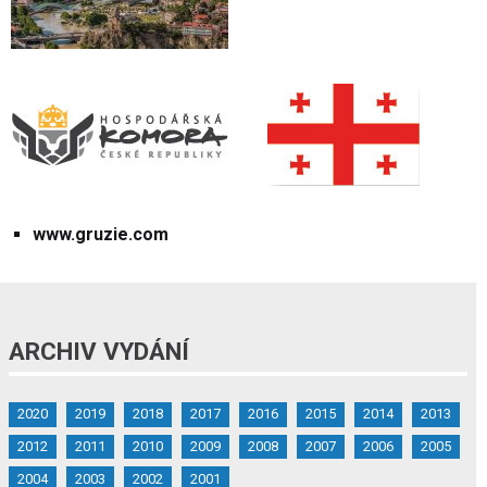
www.gruzie.com
ARCHIV VYDÁNÍ
2020
2019
2018
2017
2016
2015
2014
2013
2012
2011
2010
2009
2008
2007
2006
2005
2004
2003
2002
2001