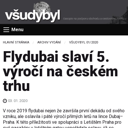
Menu
HLAVNÍ STRÁNKA
ARCHIV VYDÁNÍ
VŠUDYBYL 01/2020
Flydubai slaví 5.
výročí na českém
trhu
03. 01. 2020
V roce 2019 flydubai nejen že završila první dekádu od svého
vzniku, ale oslavila i páté výročí přímých letů na lince Dubaj–
Praha. K této příležitosti ve spolupráci s Letištěm Praha pro
své pasažéry v letištním gateu uspořádala oslavu, jíž se