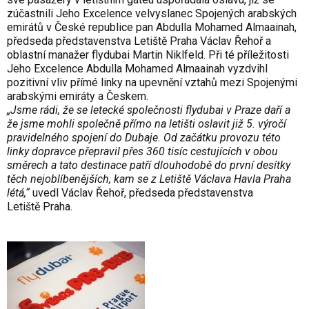
zúčastnili Jeho Excelence velvyslanec Spojených arabských
emirátů v České republice pan Abdulla Mohamed Almaainah,
předseda představenstva Letiště Praha Václav Řehoř a
oblastní manažer flydubai Martin Niklfeld. Při té příležitosti
Jeho Excelence Abdulla Mohamed Almaainah vyzdvihl
pozitivní vliv přímé linky na upevnění vztahů mezi Spojenými
arabskými emiráty a Českem.
„Jsme rádi, že se letecké společnosti flydubai v Praze daří a
že jsme mohli společně přímo na letišti oslavit již 5. výročí
pravidelného spojení do Dubaje. Od začátku provozu této
linky dopravce přepravil přes 360 tisíc cestujících v obou
směrech a tato destinace patří dlouhodobě do první desítky
těch nejoblíbenějších, kam se z Letiště Václava Havla Praha
létá,“
uvedl Václav Řehoř, předseda představenstva
Letiště Praha.