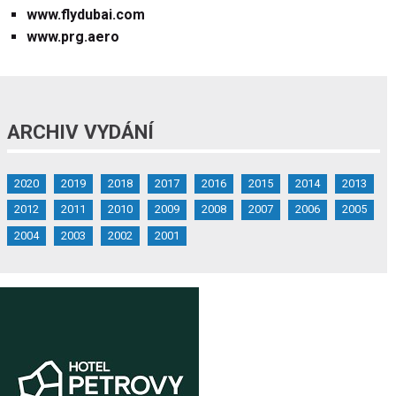
www.flydubai.com
www.prg.aero
ARCHIV VYDÁNÍ
2020
2019
2018
2017
2016
2015
2014
2013
2012
2011
2010
2009
2008
2007
2006
2005
2004
2003
2002
2001