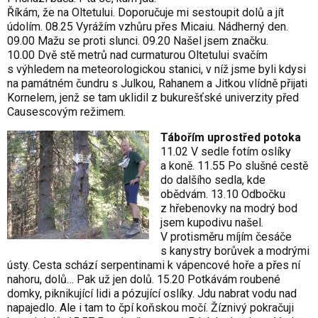
Říkám, že na Oltetului. Doporučuje mi sestoupit dolů a jít
údolím. 08.25 Vyrážím vzhůru přes Micaiu. Nádherný den.
09.00 Mažu se proti slunci. 09.20 Našel jsem značku.
10.00 Dvě stě metrů nad curmaturou Oltetului svačím
s výhledem na meteorologickou stanici, v níž jsme byli kdysi
na památném čundru s Julkou, Rahanem a Jitkou vlídně přijati
Kornelem, jenž se tam uklidil z bukurešťské univerzity před
Causescovým režimem.
Tábořím uprostřed potoka
11.02 V sedle fotím oslíky
a koně. 11.55 Po slušné cestě
do dalšího sedla, kde
obědvám. 13.10 Odbočku
z hřebenovky na modrý bod
jsem kupodivu našel.
V protisměru míjím česáče
s kanystry borůvek a modrými
ústy. Cesta schází serpentinami k vápencové hoře a přes ní
nahoru, dolů… Pak už jen dolů. 15.20 Potkávám roubené
domky, piknikující lidi a pózující oslíky. Jdu nabrat vodu nad
napajedlo. Ale i tam to čpí koňskou močí. Žíznivý pokračuji