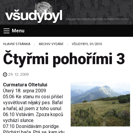
Menu
HLAVNÍ STRÁNKA
ARCHIV VYDÁNÍ
VŠUDYBYL 01/2010
Čtyřmi pohořími 3
29. 12. 2009
Curmatura Oltetului
Úterý 18. srpna 2009
05.06 Ke stanu mi cosi přišel
vysvětlovat nějaký pes. Bafal
a hafal, až jsem z toho usnul.
06.10 Vstávám. Zpoza kopců
vychází slunce.
07.10 Dosnídávám poridge.
Přichází bača. Ptá se, kam jdu.