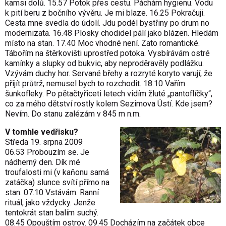
kamsi dolů. 15.57 Potok přes cestu. Páchám hygienu. Vodu
k pití beru z bočního vývěru. Je mi blaze. 16.25 Pokračuji.
Cesta mne svedla do údolí. Jdu podél bystřiny po drum no
modernizata. 16.48 Plosky chodidel pálí jako blázen. Hledám
místo na stan. 17.40 Moc vhodné není. Zato romantické.
Tábořím na štěrkovišti uprostřed potoka. Vysbírávám ostré
kamínky a slupky od bukvic, aby neproděravěly podlážku.
Vzývám duchy hor. Servané břehy a rozryté koryto varují, že
přijít průtrž, nemusel bych to rozchodit. 18.10 Vařím
šunkofleky. Po pětačtyřiceti letech vidím žluté „pantoflíčky“,
co za mého dětství rostly kolem Sezimova Ústí. Kde jsem?
Nevím. Do stanu zalézám v 845 m n.m.
V tomhle vedřisku?
Středa 19. srpna 2009
06.53 Probouzím se. Je
nádherný den. Dík mé
troufalosti mi (v kaňonu samá
zatáčka) slunce svítí přímo na
stan. 07.10 Vstávám. Ranní
rituál, jako vždycky. Jenže
tentokrát stan balím suchý.
08.45 Opouštím ostrov. 09.45 Docházím na začátek obce