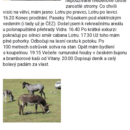
nepoužívané hřebenové cestě
zarostlé stromy. Co chvíli
visíc na větvi, mám jasno: Lotru po pravici, Lotru po levici.
16.20 Konec prodírání. Paseky. Průsekem pod elektrickým
vedením (i tady už je ČEZ). Došel jsem k rekreačnímu areálu
u polonapuštěné přehrady Vidra. 16.40 Po krátké exkurzi
pokračuji po silnici směr cabana Lotru. 17.30 Už toho mám
plné pohorky. Odbočuji na lesní cestu k potoku. Po
100 metrech ostrůvek sotva na stan. Opět mám bydlení
s koupelnou. 19.15 Večeře: rumunské houby v českém bujonu
a bramborové kaši od Vitany. 20.00 Dopisuji deník a celý
bolavý padám za vlast.