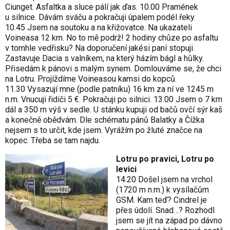
Ciunget. Asfaltka a sluce pálí jak ďas. 10.00 Pramének
u silnice. Dávám sváču a pokračuji úpalem podél řeky.
10.45 Jsem na soutoku a na křižovatce. Na ukazateli
Voineasa 12 km. No to mě podrž! 2 hodiny chůze po asfaltu
v tomhle vedřisku? Na doporučení jakési paní stopuji.
Zastavuje Dacia s valníkem, na který házím bágl a hůlky.
Přisedám k pánovi s malým synem. Domlouváme se, že chci
na Lotru. Projíždíme Voineasou kamsi do kopců.
11.30 Vysazují mne (podle patníku) 16 km za ní ve 1245 m
n.m. Vnucuji řidiči 5 €. Pokračuji po silnici. 13.00 Jsem o 7 km
dál a 350 m výš v sedle. U stánku kupuji od bačů ovčí sýr kaš
a konečně obědvám. Dle schématu pánů Balatky a Čížka
nejsem s to určit, kde jsem. Vyrážím po žluté značce na
kopec. Třeba se tam najdu.
Lotru po pravici, Lotru po
levici
14.20 Došel jsem na vrchol
(1720 m n.m.) k vysílačům
GSM. Kam teď? Cindrel je
přes údolí. Snad…? Rozhodl
jsem se jít na západ po dávno