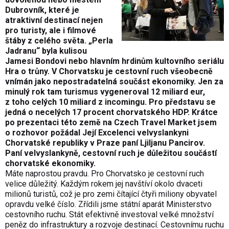
Dubrovník, které je
atraktivní destinací nejen
pro turisty, ale i filmové
štáby z celého světa. „Perla
Jadranu“ byla kulisou
Jamesi Bondovi nebo hlavním hrdinům kultovního seriálu
Hra o trůny. V Chorvatsku je cestovní ruch všeobecně
vnímán jako nepostradatelná součást ekonomiky. Jen za
minulý rok tam turismus vygeneroval 12 miliard eur,
z toho celých 10 miliard z incomingu. Pro představu se
jedná o necelých 17 procent chorvatského HDP. Krátce
po prezentaci této země na Czech Travel Market jsem
o rozhovor požádal Její Excelenci velvyslankyni
Chorvatské republiky v Praze paní Ljiljanu Pancirov.
Paní velvyslankyně, cestovní ruch je důležitou součástí
chorvatské ekonomiky.
Máte naprostou pravdu. Pro Chorvatsko je cestovní ruch
velice důležitý. Každým rokem jej navštíví okolo dvaceti
milionů turistů, což je pro zemi čítající čtyři miliony obyvatel
opravdu velké číslo. Zřídili jsme státní aparát Ministerstvo
cestovního ruchu. Stát efektivně investoval velké množství
peněz do infrastruktury a rozvoje destinací. Cestovnímu ruchu