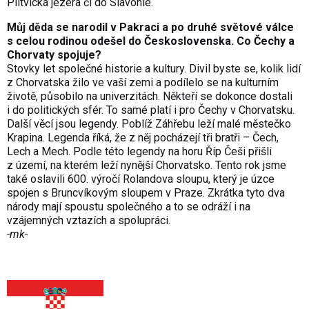
Plitvická jezera či do Slavonie.
Můj děda se narodil v Pakraci a po druhé světové válce
s celou rodinou odešel do Československa. Co Čechy a
Chorvaty spojuje?
Stovky let společné historie a kultury. Divil byste se, kolik lidí
z Chorvatska žilo ve vaší zemi a podílelo se na kulturním
životě, působilo na univerzitách. Někteří se dokonce dostali
i do politických sfér. To samé platí i pro Čechy v Chorvatsku.
Další věcí jsou legendy. Poblíž Záhřebu leží malé městečko
Krapina. Legenda říká, že z něj pocházejí tři bratři – Čech,
Lech a Mech. Podle této legendy na horu Říp Češi přišli
z území, na kterém leží nynější Chorvatsko. Tento rok jsme
také oslavili 600. výročí Rolandova sloupu, který je úzce
spojen s Bruncvíkovým sloupem v Praze. Zkrátka tyto dva
národy mají spoustu společného a to se odráží i na
vzájemných vztazích a spolupráci.
-mk-