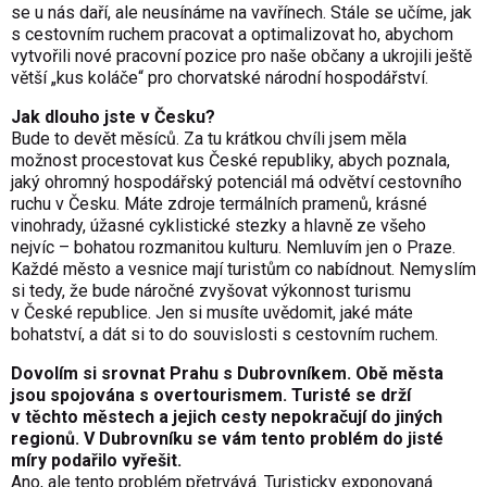
se u nás daří, ale neusínáme na vavřínech. Stále se učíme, jak
s cestovním ruchem pracovat a optimalizovat ho, abychom
vytvořili nové pracovní pozice pro naše občany a ukrojili ještě
větší „kus koláče“ pro chorvatské národní hospodářství.
Jak dlouho jste v Česku?
Bude to devět měsíců. Za tu krátkou chvíli jsem měla
možnost procestovat kus České republiky, abych poznala,
jaký ohromný hospodářský potenciál má odvětví cestovního
ruchu v Česku. Máte zdroje termálních pramenů, krásné
vinohrady, úžasné cyklistické stezky a hlavně ze všeho
nejvíc – bohatou rozmanitou kulturu. Nemluvím jen o Praze.
Každé město a vesnice mají turistům co nabídnout. Nemyslím
si tedy, že bude náročné zvyšovat výkonnost turismu
v České republice. Jen si musíte uvědomit, jaké máte
bohatství, a dát si to do souvislosti s cestovním ruchem.
Dovolím si srovnat Prahu s Dubrovníkem. Obě města
jsou spojována s overtourismem. Turisté se drží
v těchto městech a jejich cesty nepokračují do jiných
regionů. V Dubrovníku se vám tento problém do jisté
míry podařilo vyřešit.
Ano, ale tento problém přetrvává. Turisticky exponovaná