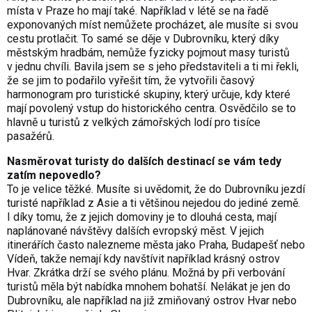
místa v Praze ho mají také. Například v létě se na řadě
exponovaných míst nemůžete procházet, ale musíte si svou
cestu protlačit. To samé se děje v Dubrovníku, který díky
městským hradbám, nemůže fyzicky pojmout masy turistů
v jednu chvíli. Bavila jsem se s jeho představiteli a ti mi řekli,
že se jim to podařilo vyřešit tím, že vytvořili časový
harmonogram pro turistické skupiny, který určuje, kdy které
mají povolený vstup do historického centra. Osvědčilo se to
hlavně u turistů z velkých zámořských lodí pro tisíce
pasažérů.
Nasměrovat turisty do dalších destinací se vám tedy
zatím nepovedlo?
To je velice těžké. Musíte si uvědomit, že do Dubrovníku jezdí
turisté například z Asie a ti většinou nejedou do jediné země.
I díky tomu, že z jejich domoviny je to dlouhá cesta, mají
naplánované návštěvy dalších evropský měst. V jejich
itinerářích často nalezneme města jako Praha, Budapešť nebo
Vídeň, takže nemají kdy navštívit například krásný ostrov
Hvar. Zkrátka drží se svého plánu. Možná by při verbování
turistů měla být nabídka mnohem bohatší. Nelákat je jen do
Dubrovníku, ale například na již zmiňovaný ostrov Hvar nebo