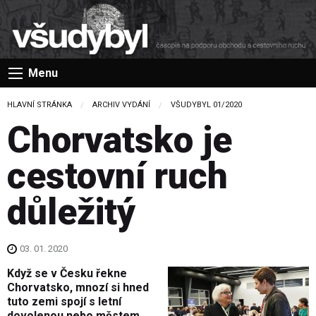
Menu
HLAVNÍ STRÁNKA
ARCHIV VYDÁNÍ
VŠUDYBYL 01/2020
Chorvatsko je
cestovní ruch
důležitý
03. 01. 2020
Když se v Česku řekne
Chorvatsko, mnozí si hned
tuto zemi spojí s letní
dovolenou nebo městem