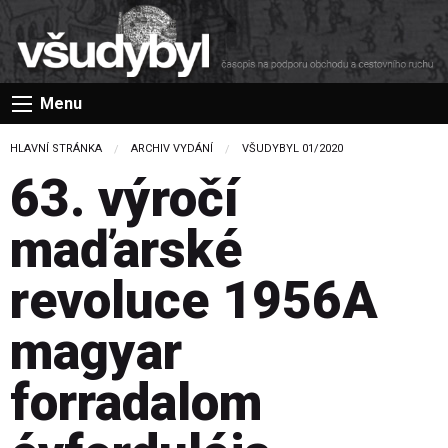
Menu
HLAVNÍ STRÁNKA
ARCHIV VYDÁNÍ
VŠUDYBYL 01/2020
63. výročí
maďarské
revoluce 1956A
magyar
forradalom