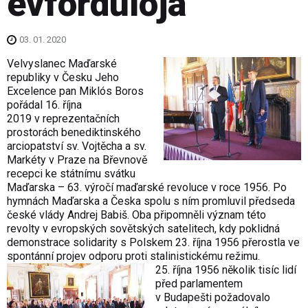
évfordulója
03. 01. 2020
Velvyslanec Maďarské
republiky v Česku Jeho
Excelence pan Miklós Boros
pořádal 16. října
2019 v reprezen­tačních
prostorách benediktinského
arciopatství sv. Vojtěcha a sv.
Markéty v Praze na Břevnově
recepci ke státnímu svátku
Maďarska – 63. výročí maďarské revoluce v roce 1956. Po
hymnách Maďarska a Česka spolu s ním promluvil předseda
české vlády Andrej Babiš. Oba připomněli význam této
revolty v evropských sovětských satelitech, kdy poklidná
demonstrace solidarity s Polskem 23. října 1956 přerostla ve
spontánní projev odporu proti stalinistickému režimu.
25. října 1956 několik tisíc lidí
před parlamentem
v Budapešti požadovalo