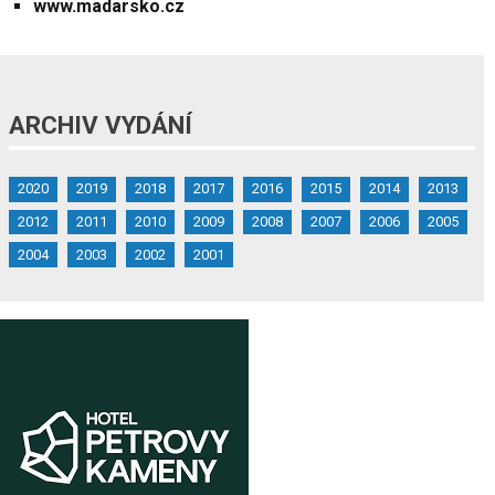
www.madarsko.cz
ARCHIV VYDÁNÍ
2020
2019
2018
2017
2016
2015
2014
2013
2012
2011
2010
2009
2008
2007
2006
2005
2004
2003
2002
2001