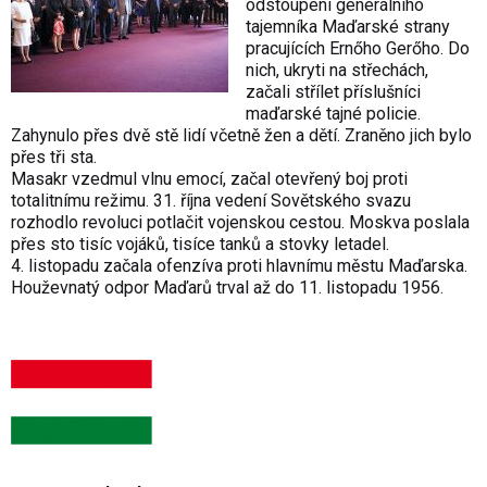
odstoupení generálního
tajemníka Maďarské strany
pracujících Ernőho Gerőho. Do
nich, ukryti na střechách,
začali střílet příslušníci
maďarské tajné policie.
Zahynulo přes dvě stě lidí včetně žen a dětí. Zraněno jich bylo
přes tři sta.
Masakr vzedmul vlnu emocí, začal otevřený boj proti
totalitnímu režimu. 31. října vedení Sovětského svazu
rozhodlo revoluci potlačit vojenskou cestou. Moskva poslala
přes sto tisíc vojáků, tisíce tanků a stovky letadel.
4. listopadu začala ofenzíva proti hlavnímu městu Maďarska.
Houževnatý odpor Maďarů trval až do 11. listopadu 1956.