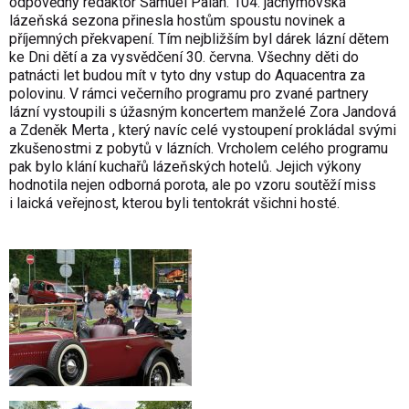
odpovědný redaktor Samuel Palán. 104. jáchymovská
lázeňská sezona přinesla hostům spoustu novinek a
příjemných překvapení. Tím nejbližším byl dárek lázní dětem
ke Dni dětí a za vysvědčení 30. června. Všechny děti do
patnácti let budou mít v tyto dny vstup do Aquacentra za
polovinu. V rámci večerního programu pro zvané partnery
lázní vystoupili s úžasným koncertem manželé Zora Jandová
a Zdeněk Merta , který navíc celé vystoupení prokládal svými
zkušenostmi z pobytů v lázních. Vrcholem celého programu
pak bylo klání kuchařů lázeňských hotelů. Jejich výkony
hodnotila nejen odborná porota, ale po vzoru soutěží miss
i laická veřejnost, kterou byli tentokrát všichni hosté.