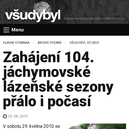
Menu
HLAVNÍ STRÁNKA
ARCHIV VYDÁNÍ
VŠUDYBYL 07/2010
Zahájení 104.
jáchymovské
lázeňské sezony
přálo i počasí
23. 06. 2010
V sobotu 29. května 2010 se