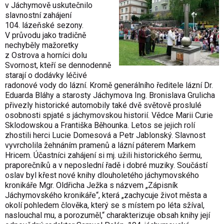
v Jáchymově uskutečnilo
slavnostní zahájení
104. lázeňské sezony.
V průvodu jako tradičně
nechyběly mažoretky
z Ostrova a horníci dolu
Svornost, kteří se dennodenně
starají o dodávky léčivé
radonové vody do lázní. Kromě generálního ředitele lázní Dr.
Eduarda Bláhy a starosty Jáchymova Ing. Bronislava Grulicha
přivezly historické automobily také dvě světově proslulé
osobnosti spjaté s jáchymovskou historií. Vědce Marii Curie
Sklodowskou a Františka Běhounka. Letos se jejich rolí
zhostili herci Lucie Domesová a Petr Jablonský. Slavnost
vyvrcholila žehnáním pramenů a lázní páterem Markem
Hricem. Účastníci zahájení si mj. užili historického šermu,
praporečníků a v neposlední řadě i dobré muziky. Součástí
oslav byl křest nové knihy dlouholetého jáchymovského
kronikáře Mgr. Oldřicha Ježka s názvem „Zápisník
Jáchymovského kronikáře“, která „zachycuje život města a
okolí pohledem člověka, který se s místem po léta sžíval,
naslouchal mu, a porozuměl,“ charakterizuje obsah knihy její