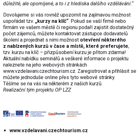
důležité, ale opomíjené, a to i z hlediska dalšího vzdělávání.“
Dovolujeme si vás rovněž upozornit na zajímavou možnost
uspořádat tzv.
„kurzy na klíč“
. Pokud se vaší firmě nebo
firmám ve vašem městě či regionu podaří zajistit dostatečný
počet zájemců, můžete kontaktovat zástupce dodavatelů
školení a projednat s nimi možnost
otevření některého
z nabízených kurzů v čase a místě, které preferujete
,
tzv. kurzu na klíč – přizpůsobení kurzu je přitom zdarma!
Aktuální nabídku seminářů a veškeré informace o projektu
naleznete na jeho webových stránkách
www.vzdelavani.czechtourism.cz
. Zaregistrovat a přihlásit se
můžete jednoduše online přes tyto webové stránky.
Těšíme se na vás na některém z našich kurzů.
Realizační tým projektu OP LZZ
www.vzdelavani.czechtourism.cz