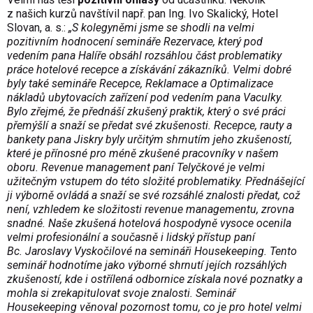
z našich kurzů navštívil např. pan Ing. Ivo Skalický, Hotel
Slovan, a. s.:
„S kolegyněmi jsme se shodli na velmi
pozitivním hodnocení semináře Rezervace, který pod
vedením pana Halíře obsáhl rozsáhlou část problematiky
práce hotelové recepce a získávání zákazníků. Velmi dobré
byly také semináře Recepce, Reklamace a Optimalizace
nákladů ubytovacích zařízení pod vedením pana Vaculky.
Bylo zřejmé, že přednáší zkušený praktik, který o své práci
přemýšlí a snaží se předat své zkušenosti. Recepce, rauty a
bankety pana Jiskry byly určitým shrnutím jeho zkušeností,
které je přínosné pro méně zkušené pracovníky v našem
oboru. Revenue management paní Telyčkové je velmi
užitečným vstupem do této složité problematiky. Přednášející
ji výborně ovládá a snaží se své rozsáhlé znalosti předat, což
není, vzhledem ke složitosti revenue managementu, zrovna
snadné. Naše zkušená hotelová hospodyně vysoce ocenila
velmi profesionální a současně i lidský přístup paní
Bc. Jaroslavy Vyskočilové na semináři Housekeeping. Tento
seminář hodnotíme jako výborné shrnutí jejích rozsáhlých
zkušeností, kde i ostřílená odbornice získala nové poznatky a
mohla si zrekapitulovat svoje znalosti. Seminář
Housekeeping věnoval pozornost tomu, co je pro hotel velmi