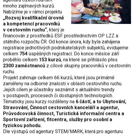
mnoho zajímavých kurzů.
Nabízíme je v rámci projektu
„Rozvoj kvalifikační úrovně
a kompetencí pracovníků
v cestovním ruchu“
, který je
financován z prostředků ESF prostřednictvím OP LZZ a
státního rozpočtu ČR. Od konce února, kdy byla zahájena
registrace jednotlivých podnikatelských subjektů, evidujeme
celkem
754
úspěšných registrací. Do konce měsíce září
proběhlo celkem
153 kurzů
, na které se přihlásilo přes
2300 zaměstnanců
z cílové skupiny pracovníků v cestovním
ruchu.
Projekt zahrnuje celkem 66 kurzů, které jsou primárně
zaměřeny na odborné znalosti v oblasti cestovního ruchu.
Jejich cílem je účastníky seznámit s aktuálními trendy
v postupech, procesech či dostupných technologiích.
Tématicky jsou kurzy rozděleny na
6 částí, a to Ubytování,
Stravování, Činnost cestovních kanceláří a agentur,
Průvodcovská činnost, Turistická informační centra a
Sportovní zařízení, fitcentra, služby pro osobní a
fyzickou pohodu.
Dle výstupů od agentury STEM/MARK, která pro agenturu