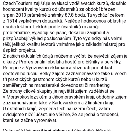
CzechTourism zajišťuje evaluaci vzdělávacích kurzů, dosáhlo
hodnocení kvality kurzů od účastníků za období březen–
srpen 2013 průměrné známky 87,8 bodu. Ta vychází celkem
z 1514 vyplněných dotazníků. Nejlépe hodnocenou oblastí je
osoba lektora. Lektoři podle účastníků rozumějí
problematice, vyjadřují se jasně, dokážou zaujmout a
přizpůsobují výklad posluchačům. Tyto výsledky nás velmi
těší, jelikož kvalitu lektorů vnímáme jako základní nástroj pro
úspěch projektu.
Z našich aktuálních údajů můžeme vyčíst, že největší zájem je
o kurzy Profesionální obsluha hostů pro číšníky a servírky,
Recepce a Vyřizování reklamací a stížností pro oblast
cestovního ruchu. Velký zájem zaznamenáváme také u všech
tří praktických gastronomických kurzů nebo u kurzů
zaměřených na manažerské dovednosti či marketing.
Ze strany cílové skupiny je největší zájem vzdělávat se
v Moravskoslezském a Jihomoravském kraji, obdobný zájem
zaznamenáváme také v Karlovarském a Zlínském kraji.
U ostatních krajů, zejména těch na území Čech, zatím
evidujeme nižší účast, ale věříme, že se jedná o tendenci,
která se začne vyrovnávat.
Velmi náš těší
pozitivní ohlasy
od účastníků. Několik