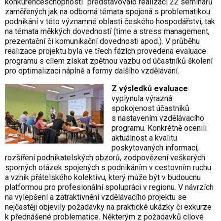
konkurenceschop­nosti“ představovalo realizaci 22 seminářů
zaměřených jak na odborná témata spojená s problematikou
podnikání v této významné oblasti českého hospodářství, tak
na témata měkkých dovedností (time a stress management,
prezentační či komunikační dovednosti apod.). V průběhu
realizace projektu byla ve třech fázích provedena evaluace
programu s cílem získat zpětnou vazbu od účastníků školení
pro optimalizaci náplně a formy dalšího vzdělávání.
Z výsledků evaluace
vyplynula výrazná
spokojenost účastníků
s nastavením vzdělávacího
programu. Konkrétně ocenili
aktuálnost a kvalitu
poskytovaných informací,
rozšíření podnikatelských obzorů, zodpovězení veškerých
sporných otázek spojených s podnikáním v cestovním ruchu
a vznik přátelského kolektivu, který může být v budoucnu
platformou pro profesionální spolupráci v regionu. V návrzích
na vylepšení a zatraktivnění vzdělávacího projektu se
nejčastěji objevily požadavky na praktické ukázky či exkurze
k přednášené problematice. Některým z požadavků cílové