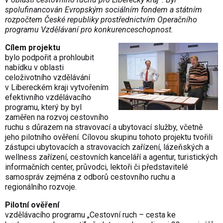
spolufinancován Evropským sociálním fondem a státním
rozpočtem České republiky prostřednictvím Operačního
programu Vzdělávaní pro konkurenceschop­nost.
Cílem projektu
bylo podpořit a prohloubit
nabídku v oblasti
celoživotního vzdělávání
v Libereckém kraji vytvořením
efektivního vzdělávacího
programu, který by byl
zaměřen na rozvoj cestovního
ruchu s důrazem na stravovací a ubytovací služby, včetně
jeho pilotního ověření. Cílovou skupinu tohoto projektu tvořili
zástupci ubytovacích a stravovacích zařízení, lázeňských a
wellness zařízení, cestovních kanceláří a agentur, turistických
informačních center, průvodci, lektoři či představitelé
samospráv zejména z odborů cestovního ruchu a
regionálního rozvoje.
Pilotní ověření
vzdělávacího programu „Cestovní ruch – cesta ke