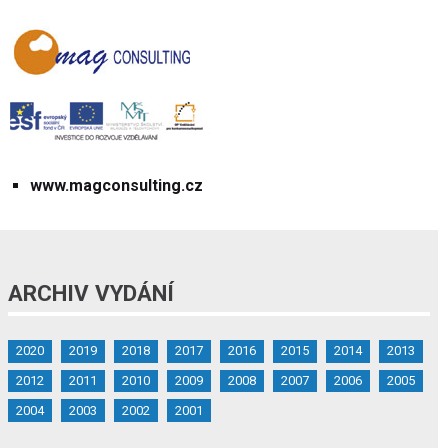
www.magconsulting.cz
ARCHIV VYDÁNÍ
2020
2019
2018
2017
2016
2015
2014
2013
2012
2011
2010
2009
2008
2007
2006
2005
2004
2003
2002
2001