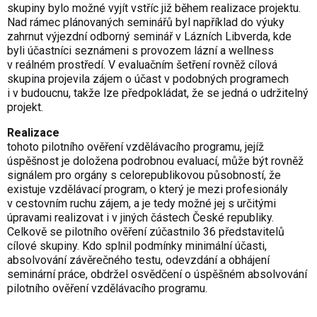
skupiny bylo možné vyjít vstříc již během realizace projektu.
Nad rámec plánovaných seminářů byl například do výuky
zahrnut výjezdní odborný seminář v Lázních Libverda, kde
byli účastníci seznámeni s provozem lázní a wellness
v reálném prostředí. V evaluačním šetření rovněž cílová
skupina projevila zájem o účast v podobných programech
i v budoucnu, takže lze předpokládat, že se jedná o udržitelný
projekt.
Realizace
tohoto pilotního ověření vzdělávacího programu, jejíž
úspěšnost je doložena podrobnou evaluací, může být rovněž
signálem pro orgány s celorepublikovou působností, že
existuje vzdělávací program, o který je mezi profesionály
v cestovním ruchu zájem, a je tedy možné jej s určitými
úpravami realizovat i v jiných částech České republiky.
Celkově se pilotního ověření zúčastnilo 36 představitelů
cílové skupiny. Kdo splnil podmínky minimální účasti,
absolvování závěrečného testu, odevzdání a obhájení
seminární práce, obdržel osvědčení o úspěšném absolvování
pilotního ověření vzdělávacího programu.