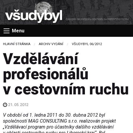
Menu
HLAVNÍ STRÁNKA
ARCHIV VYDÁNÍ
VŠUDYBYL 06/2012
Vzdělávání
profesionálů
v cestovním ruchu
21. 05. 2012
V období od 1. ledna 2011 do 30. dubna 2012 byl
společností MAG CONSULTING s.r.o. realizován projekt
„Vzdělávací program pro účastníky dalšího vzdělávání
v oblasti cestovního ruchu pro Liberecký kraj“. Byl