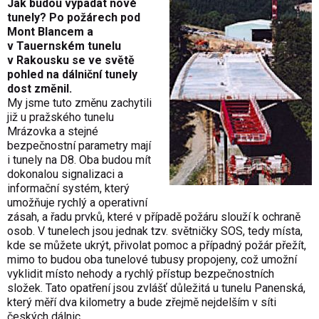
Jak budou vypadat nové
tunely? Po požárech pod
Mont Blancem a
v Tauernském tunelu
v Rakousku se ve světě
pohled na dálniční tunely
dost změnil.
My jsme tuto změnu zachytili
již u pražského tunelu
Mrázovka a stejné
bezpečnostní parametry mají
i tunely na D8. Oba budou mít
dokonalou signalizaci a
informační systém, který
umožňuje rychlý a operativní
zásah, a řadu prvků, které v případě požáru slouží k ochraně
osob. V tunelech jsou jednak tzv. světničky SOS, tedy místa,
kde se můžete ukrýt, přivolat pomoc a případný požár přežít,
mimo to budou oba tunelové tubusy propojeny, což umožní
vyklidit místo nehody a rychlý přístup bezpečnostních
složek. Tato opatření jsou zvlášť důležitá u tunelu Panenská,
který měří dva kilometry a bude zřejmě nejdelším v síti
českých dálnic.