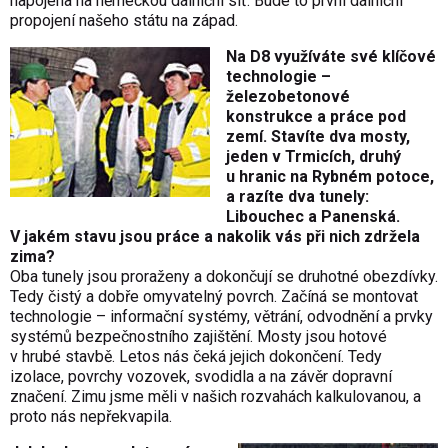
napojena na německou dálniční síť. Bude to první dálniční
propojení našeho státu na západ.
Na D8 využíváte své klíčové
technologie –
železobetonové
konstrukce a práce pod
zemí. Stavíte dva mosty,
jeden v Trmicích, druhý
u hranic na Rybném potoce,
a razíte dva tunely:
Libouchec a Panenská.
V jakém stavu jsou práce a nakolik vás při nich zdržela
zima?
Oba tunely jsou proraženy a dokončují se druhotné obezdívky.
Tedy čistý a dobře omyvatelný povrch. Začíná se montovat
technologie – informační systémy, větrání, odvodnění a prvky
systémů bezpečnostního zajištění. Mosty jsou hotové
v hrubé stavbě. Letos nás čeká jejich dokončení. Tedy
izolace, povrchy vozovek, svodidla a na závěr dopravní
značení. Zimu jsme měli v našich rozvahách kalkulovanou, a
proto nás nepřekvapila.