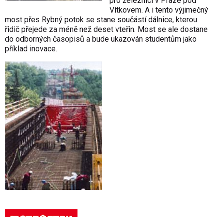
pro železnici v Praze pod
Vítkovem. A i tento výjimečný
most přes Rybný potok se stane součástí dálnice, kterou
řidič přejede za méně než deset vteřin. Most se ale dostane
do odborných časopisů a bude ukazován studentům jako
příklad inovace.