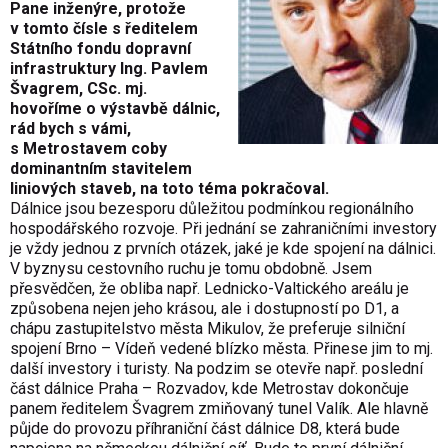
Pane inženýre, protože
v tomto čísle s ředitelem
Státního fondu dopravní
infrastruktury Ing. Pavlem
Švagrem, CSc. mj.
hovoříme o výstavbě dálnic,
rád bych s vámi,
s Metrostavem coby
dominantním stavitelem
liniových staveb, na toto téma pokračoval.
Dálnice jsou bezesporu důležitou podmínkou regionálního
hospodářského rozvoje. Při jednání se zahraničními investory
je vždy jednou z prvních otázek, jaké je kde spojení na dálnici.
V byznysu cestovního ruchu je tomu obdobně. Jsem
přesvědčen, že obliba např. Lednicko-Valtického areálu je
způsobena nejen jeho krásou, ale i dostupností po D1, a
chápu zastupitelstvo města Mikulov, že preferuje silniční
spojení Brno – Vídeň vedené blízko města. Přinese jim to mj.
další investory i turisty. Na podzim se otevře např. poslední
část dálnice Praha – Rozvadov, kde Metrostav dokončuje
panem ředitelem Švagrem zmiňovaný tunel Valík. Ale hlavně
půjde do provozu příhraniční část dálnice D8, která bude