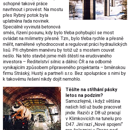
schopné takové práce
navrhnout i provést. Na mostu
přes Rybný potok byla
uplatněna řada novinek.
Speciálně vyvinutá betonová
směs, řízení posunu, kdy bylo třeba pohybující se most
ovládat na milimetry přesně. Tzn., bylo třeba rychle a přesně
měřit, naměřené vyhodnocovat a regulovat práci hydraulických
lisů. Při chybném manévru by totiž už s mostem couvat
nešlo. Na této stavbě jsme měli štěstí na erudovaného
investora – Ředitelství silnic a dálnic ČR a na odborně
vynikajícím způsobem připraveného projektanta – brněnskou
firmu Stráský, Hustý a partneři s.r.o. Bez spolupráce s nimi by
k takovému řešení nikdy dojít nemohlo.
Těšíte na stříhání pásky
letos na podzim?
Samozřejmě, i když většina
našich lidí už bude pracovat
jinde. Raziči z D8 už pracují
v Klimkovicích na tunelu pro
D47. Jiní razí „Nové spojení“