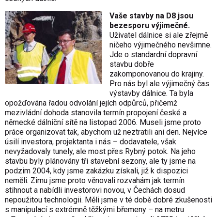
Vaše stavby na D8 jsou
bezesporu výjimečné.
Uživatel dálnice si ale zřejmě
ničeho výjimečného nevšimne.
Jde o standardní dopravní
stavbu dobře
zakomponovanou do krajiny.
Pro nás byl ale výjimečný čas
výstavby dálnice. Ta byla
opožďována řadou odvolání jejích odpůrců, přičemž
mezivládní dohoda stanovila termín propojení české a
německé dálniční sítě na listopad 2006. Museli jsme proto
práce organizovat tak, abychom už neztratili ani den. Nejvíce
úsilí investora, projektanta i nás – dodavatele, však
nevyžadovaly tunely, ale most přes Rybný potok. Na jeho
stavbu byly plánovány tři stavební sezony, ale ty jsme na
podzim 2004, kdy jsme zakázku získali, již k dispozici
neměli. Zimu jsme proto věnovali rozvahám jak termín
stihnout a nabídli investorovi novou, v Čechách dosud
nepoužitou technologii. Měli jsme v té době dobré zkušenosti
s manipulací s extrémně těžkými břemeny – na metru