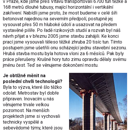
v Praze, kde jsme přes Vltavu transportovali 6700 tun těžké a
168 metrů dlouhé tubusy, mající horizontální i vertikální
zakřivení. Nabídli jsme proto, že most budeme v celé šíři
betonovat najednou na severním předpolí, postupně jej
vysouvat přes 50 m hluboké údolí a usazovat na předem
vystavěné pilíře. Po řadě rizikových studií a rozvah byl náš
návrh přijat a v březnu 2005 jsme stavbu zahájili. Ke konci
prací jsme vysouvali těleso těžké zhruba 20 tisíc tun. Tímto
postupem jsme ušetřili onu scházející jednu stavební sezonu.
Hrubá stavba mostu byla hotova vloni za 6 měsíců. Pak byly
práce přerušeny. Krušné hory tuto zimu opravdu dělaly svému
jménu čest. Teď se věnujeme dokončení mostu.
Je obtížné měnit na
poslední chvíli technologii?
Byla to výzva, které šlo těžko
odolat. Metrostav byl dobře
připraven. Inovacím u nás
věnujeme trvale velkou
pozornost. Na menších
projektech jsme si vychovali
technicky vyspělé a
sebevědomé týmy, které jsou