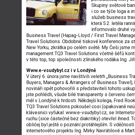
Skupiny světové ban
i co se týče loga a 
služeb business trav
která 5.2. letěla ran
informovalo druhé vy
Business Travel (Hapag-Lloyd / First Travel Manage
Travel Solutions. Obdobné tiskové konference za ste
New Yorku, zkrátka po celém světě. My Češi jsme měli
management TQ3 Travel Solutions včetně šéfů kontine
v této top, top společnosti zlínského rodáka Ing. Jiří
Www.e-vsudybyl.cz i v Londýně
V úterý 6. února jsme navštívili veletrh „Business T
Buyers, Managers & Arrangers of Business Travel), 
novináři opět pohovořili s představiteli tohoto usk
jste pohlédli, všude bílé transparenty s červeno č
měl v Londýně k hrdosti. Někdejší kolega, Fred Rook
TQ3 Travel Solutions pokoušel cosi (opakovaně neús
klávesnici vyťukal:
www.e-vsudybyl.cz
, se Internet
ruchu (sice částečně bez diakritiky) otevřel ihned. 
obličej byl ještě o poznání protáhlejším. S vděčnos
internetového projektu Ing. Mirky Navrátilové a Mar