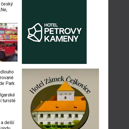
ý český
„Ne,
adlouho
trované
yde Park
algarské
 turisté
a delší
fondu