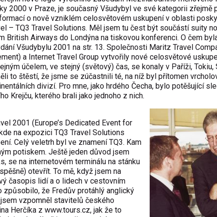
ky 2000 v Praze, je současný Všudybyl ve své kategorii zřejmě 
informací o nově vzniklém celosvětovém uskupení v oblasti posk
el – TQ3 Travel Solutions. Měl jsem tu čest být součástí suity no
ním British Airways do Londýna na tiskovou konferenci. O čem byla,
dání Všudybylu 2001 na str. 13. Společnosti Maritz Travel Compa
ment) a Internet Travel Group vytvořily nové celosvětové uskup
jným účelem, ve stejný (světový) čas, se konaly v Paříži, Tokiu,
 to štěstí, že jsme se zúčastnili té, na níž byl přítomen vrcholo
ntálních divizí. Pro mne, jako hrdého Čecha, bylo potěšující sl
ho Krejču, kterého brali jako jednoho z nich.
ravel 2001 (Europe’s Dedicated Event for
kde na expozici TQ3 Travel Solutions
upení. Celý veletrh byl ve znamení TQ3. Kam
erným potiskem. Ještě jeden důvod jsem
s, se na internetovém terminálu na stánku
pěšně) otevřít. To mě, když jsem na
ový časopis lidí a o lidech v cestovním
To způsobilo, že Fredův protáhlý anglický
tí jsem vzpomněl stavitelů českého
tina Herčíka z
www.tours.cz
, jak že to