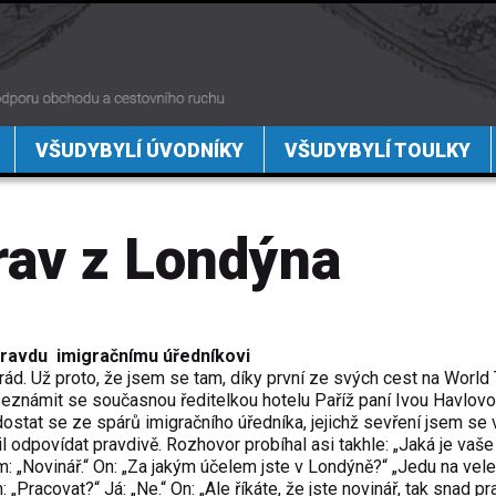
VŠUDYBYLÍ ÚVODNÍKY
VŠUDYBYLÍ TOULKY
rav z Londýna
pravdu imigračnímu úředníkovi
d. Už proto, že jsem se tam, díky první ze svých cest na World 
seznámit se současnou ředitelkou hotelu Paříž paní Ivou Havlovo
ostat se ze spárů imigračního úředníka, jejichž sevření jsem se 
l odpovídat pravdivě. Rozhovor probíhal asi takhle: „Jaká je vaše
 „Novinář.“ On: „Za jakým účelem jste v Londýně?“ „Jedu na vele
: „Pracovat?“ Já: „Ne.“ On: „Ale říkáte, že jste novinář, tak snad p