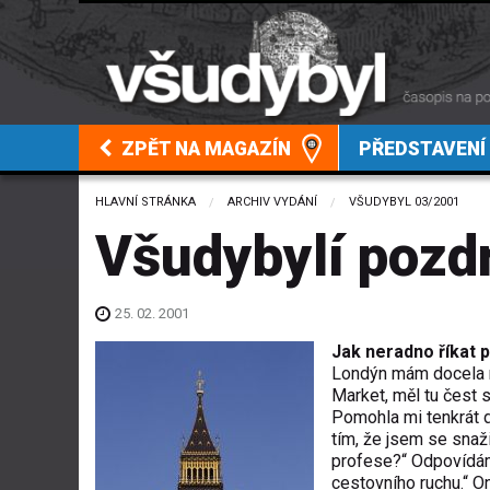
ZPĚT NA MAGAZÍN
PŘEDSTAVENÍ
HLAVNÍ STRÁNKA
ARCHIV VYDÁNÍ
VŠUDYBYL 03/2001
Všudybylí pozd
25. 02. 2001
Jak neradno říkat 
Londýn mám docela rá
Market, měl tu čest 
Pomohla mi tenkrát d
tím, že jsem se snaži
profese?“ Odpovídám:
cestovního ruchu.“ On