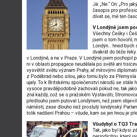
Já: „Ne.“ On: „Pro ja
časopis pro profesio
dívat se, mě ten časo
V Londýně jsem poc
Všechny Češky i Češi
jsem o tom hovořil, m
Londýn… hned bych s
dvakrát do téže řeky.
v Londýně, a ne v Praze. V Londýně jsem pochopil pr
ni v oblasti propagace neudělala po světě ani tisíc
vysvětlit světu význam Prahy, ať mírovými diplomatic
z Poděbrad nebo silou, jako tomu bylo za Přemysla Ot
ujaly. To k Britskému společenství národů se stále 
vysoce pravděpodobně zachovali pokud ne, tak jako 
zná každý, což se o pražském Výstavišti, Stromovce č
předlouho jsem putoval Londýnem, než jsem objevil
náměstí, zase dlouho než proslulý londýnský Parlame
tolik nadšení Prahou – všude, kam se jen hnou je přeh
Všudybyl o TQ3 Tra
Tak, jako byl kdysi 
periodicitou, který 