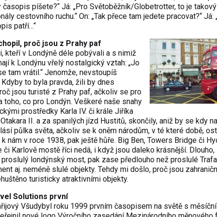
ký časopis píšete?“ Já: „Pro Světoběžník/Glo­betrotter, to je takov
nály cestovního ruchu.“ On: „Tak přece tam jedete pracovat?“ Já: 
pis patří…“
hopil, proč jsou z Prahy paf
, kteří v Londýně déle pobývali a s nimiž
ají k Londýnu vřelý nostalgický vztah: „Jo
e tam vrátil.“ Jenomže, nevstoupíš
 Kdyby to byla pravda, žili by dnes
oč jsou turisté z Prahy paf, ačkoliv se pro
ina toho, co pro Londýn. Veškeré naše snahy
kými prostředky Karla IV. či krále Jiříka
akara II. a za spanilých jízd Hustitů, skončily, aniž by se kdy n
hlásí půlka světa, ačkoliv se k oněm národům, v té které době, os
k nám v roce 1938, pak ještě hůře. Big Ben, Towers Bridge či H
i Karlově mostě říci nedá, i když jsou daleko krásnější. Dlouho,
 proslulý londýnský most, pak zase předlouho než proslulé Traf
nt aj. neméně slulé objekty. Tehdy mi došlo, proč jsou zahraniční
uštěno turisticky atraktivními objekty.
vel Solutions první
zářijový Všudybyl roku 1999 prvním časopisem na světě s měsíční 
uveřejnil nové logo Výročního zasedání Mezinárodního měnového 