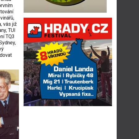
prvním
ytování
vinářů,
 vás již
ny, TUI
ení TQ3
 Sydney,
vý
edovat