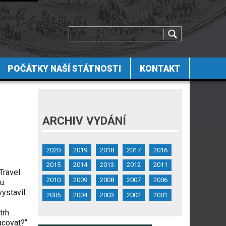
POČÁTKY NAŠÍ STÁTNOSTI
KONTAKT
ARCHIV VYDÁNÍ
2020
2019
2018
2017
2016
2015
2014
2013
2012
2011
Travel
2010
2009
2008
2007
2006
u.
vystavil
2005
2004
2003
2002
2001
trh
racovat?“