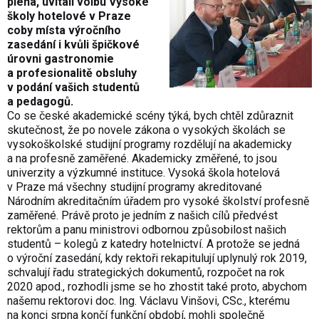
pléna, uvítali volbu Vysoké
školy hotelové v Praze
coby místa výročního
zasedání i kvůli špičkové
úrovni gastronomie
a profesionalitě obsluhy
v podání vašich studentů
a pedagogů.
Co se české akademické scény týká, bych chtěl zdůraznit
skutečnost, že po novele zákona o vysokých školách se
vysokoškolské studijní programy rozdělují na akademicky
a na profesně zaměřené. Akademicky změřené, to jsou
univerzity a výzkumné instituce. Vysoká škola hotelová
v Praze má všechny studijní programy akreditované
Národním akreditačním úřadem pro vysoké školství profesně
zaměřené. Právě proto je jedním z našich cílů předvést
rektorům a panu ministrovi odbornou způsobilost našich
studentů – kolegů z katedry hotelnictví. A protože se jedná
o výroční zasedání, kdy rektoři rekapitulují uplynulý rok 2019,
schvalují řadu strategických dokumentů, rozpočet na rok
2020 apod., rozhodli jsme se ho zhostit také proto, abychom
našemu rektorovi doc. Ing. Václavu Vinšovi, CSc., kterému
na konci srpna končí funkční období, mohli společně