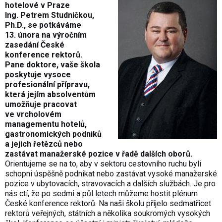
hotelové v Praze
Ing. Petrem Studničkou,
Ph.D., se potkáváme
13. února na výročním
zasedání České
konference rektorů.
Pane doktore, vaše škola
poskytuje vysoce
profesionální přípravu,
která jejím absolventům
umožňuje pracovat
ve vrcholovém
managementu hotelů,
gastronomických podniků
a jejich řetězců nebo
zastávat manažerské pozice v řadě dalších oborů.
Orientujeme se na to, aby v sektoru cestovního ruchu byli
schopni úspěšně podnikat nebo zastávat vysoké manažerské
pozice v ubytovacích, stravovacích a dalších službách. Je pro
nás ctí, že po sedmi a půl letech můžeme hostit plénum
České konference rektorů. Na naši školu přijelo sedmatřicet
rektorů veřejných, státních a několika soukromých vysokých