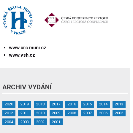
www.crc.muni.cz
www.vsh.cz
ARCHIV VYDÁNÍ
2020
2019
2018
2017
2016
2015
2014
2013
2012
2011
2010
2009
2008
2007
2006
2005
2004
2003
2002
2001