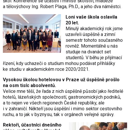
škol. Konference se účastní i ministr školství, mládeže
a tělovýchovy Ing. Robert Plaga, Ph.D., a jeho dva náměstci.
Loni vaše škola oslavila
20 let.
Minulý akademický rok jsme
uzavřeli úspěšně a zimní
semestr tohoto současného
rovněž. Momentálně u nás
studuje na dvanáct set
studentů. V běhu je přijímací
řízení, kdy uchazeči o studium mohou podávat přihlášky
ke studiu v akademickém roce 2020/2021.
Vysokou školou hotelovou v Praze už úspěšně prošlo
na osm tisíc absolventů.
Velice mne těší, že řada z nich úspěšně působí jako ředitelé
hotelů, lázeňských společností, gastronomických podniků,
a to nejen ve všech regionech České republiky, ale
i v zahraničí. Někteří jsou úspěšní i mimo sektor cestovního
ruchu, a to jak v byznysu, tak v orgánech veřejné správy.
Rektoři, účastníci dnešního