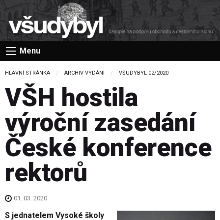
Menu
HLAVNÍ STRÁNKA
ARCHIV VYDÁNÍ
VŠUDYBYL 02/2020
VŠH hostila
výroční zasedání
České konference
rektorů
01. 03. 2020
S jednatelem Vysoké školy