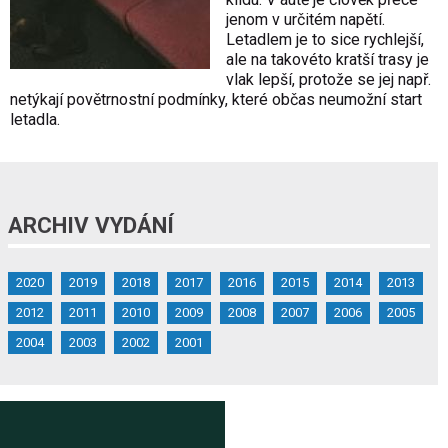
jenom v určitém napětí.
Letadlem je to sice rychlejší,
ale na takovéto kratší trasy je
vlak lepší, protože se jej např.
netýkají povětrnostní podmínky, které občas neumožní start
letadla.
ARCHIV VYDÁNÍ
2020
2019
2018
2017
2016
2015
2014
2013
2012
2011
2010
2009
2008
2007
2006
2005
2004
2003
2002
2001