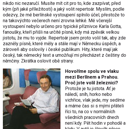
nikdo nic nezaručí. Musíte mít cit pro to, kde zazpívat, před
kým (při jaké příležitosti) a jaký volit repertoár. Myslím, podle
odezvy, že mé berlínské vystoupení splnilo účel, přestože to
na takovýchto večerech není zrovna lehké. Mé včerejší
vystoupení nebylo určeno pro typické příznivce Karla Gotta,
fanoušky, kteří přišli na určité písně, kdy má zpěvák velkou
jistotu, že mu to vyjde. Repertoár jsem proto volil tak, aby zde
zazněly písně, které měly a stále mají v Německu úspěch, a
zároveň aby oslovily i české publikum. Hity, které mají jak
český, tak německý text a umožňují mi přecházet z češtiny do
němčiny. Zkrátka oslovit obě strany.
Hovoříme spolu ve vlaku
mezi Berlínem a Prahou.
Proč jste volil železnici?
Protože je tu jistota. Ať je
náledí, sníh, horko nebo
vichřice, vlak jede, my sedíme
a máme čas si s mými přáteli
říci to, na co v normálních
všedních pracovních dnech
není kdy. Pět hodin v pohodě a
klidu. V autě je člověk přece