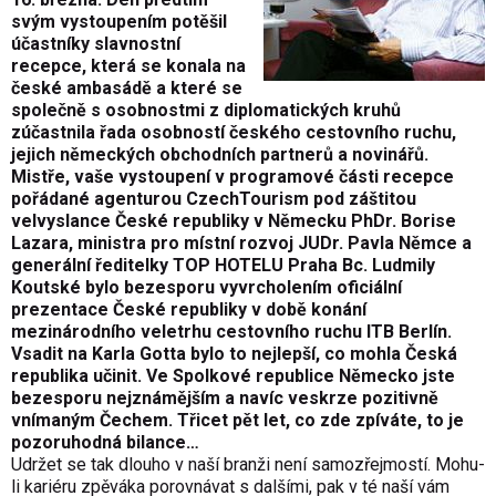
svým vystoupením potěšil
účastníky slavnostní
recepce, která se konala na
české ambasádě a které se
společně s osobnostmi z diplomatických kruhů
zúčastnila řada osobností českého cestovního ruchu,
jejich německých obchodních partnerů a novinářů.
Mistře, vaše vystoupení v programové části recepce
pořádané agenturou CzechTourism pod záštitou
velvyslance České republiky v Německu PhDr. Borise
Lazara, ministra pro místní rozvoj JUDr. Pavla Němce a
generální ředitelky TOP HOTELU Praha Bc. Ludmily
Koutské bylo bezesporu vyvrcholením oficiální
prezentace České republiky v době konání
mezinárodního veletrhu cestovního ruchu ITB Berlín.
Vsadit na Karla Gotta bylo to nejlepší, co mohla Česká
republika učinit. Ve Spolkové republice Německo jste
bezesporu nejznámějším a navíc veskrze pozitivně
vnímaným Čechem. Třicet pět let, co zde zpíváte, to je
pozoruhodná bilance…
Udržet se tak dlouho v naší branži není samozřejmostí. Mohu-
li kariéru zpěváka porovnávat s dalšími, pak v té naší vám